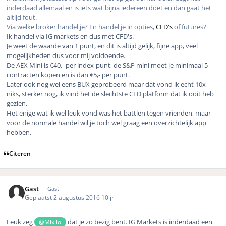
inderdaad allemaal en is iets wat bijna iedereen doet en dan gaat het
altijd fout.
Via welke broker handel je? En handel je in opties,
CFD's
of futures?
Ik handel via IG markets en dus met CFD's.
Je weet de waarde van 1 punt, en dit is altijd gelijk, fijne app, veel
mogelijkheden dus voor mij voldoende.
De AEX Mini is €40,- per index-punt, de S&P mini moet je minimaal 5
contracten kopen en is dan €5,- per punt.
Later ook nog wel eens BUX geprobeerd maar dat vond ik echt 10x
niks, sterker nog, ik vind het de slechtste CFD platform dat ik ooit heb
gezien.
Het enige wat ik wel leuk vond was het battlen tegen vrienden, maar
voor de normale handel wil je toch wel graag een overzichtelijk app
hebben.
Citeren
Gast
Gast
Geplaatst
2 augustus 2016
10 jr
Leuk zeg
dat je zo bezig bent. IG Markets is inderdaad een
@Mixilo