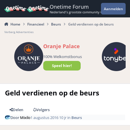
Spring naar bijdragen
Onetime Forum
Aanmelden
Nederland's grootste community voor de spannende 
Home
Financieel
Beurs
Geld verdienen op de beurs
Verberg Advertenties
Oranje Palace
100% Welkomstbonus
Speel hier!
Geld verdienen op de beurs
Delen
Volgers
Door
Mixilo
1 augustus 2016
10 jr
in
Beurs