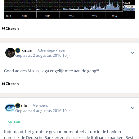
Citeren
Author stats
Pinkman
Advantage Player
Geplaatst
2 augustus 2016
10 jr
Goed advies Mixilo, ik ga er gelijk mee aan de gang!!!
Citeren
Author stats
Mixilo
Members
Geplaatst
4 augustus 2016
10 jr
AUTEUR
Inderdaad, het grootste gevaar momenteel zit um in de banken
namelijk de Deutsche Bank en zoals je al zei, de Italiaanse banken. Best