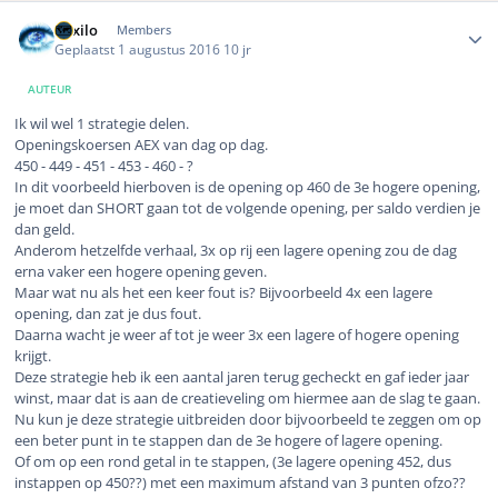
Author stats
Mixilo
Members
Geplaatst
1 augustus 2016
10 jr
AUTEUR
Ik wil wel 1 strategie delen.
Openingskoersen AEX van dag op dag.
450 - 449 - 451 - 453 - 460 - ?
In dit voorbeeld hierboven is de opening op 460 de 3e hogere opening,
je moet dan SHORT gaan tot de volgende opening, per saldo verdien je
dan geld.
Anderom hetzelfde verhaal, 3x op rij een lagere opening zou de dag
erna vaker een hogere opening geven.
Maar wat nu als het een keer fout is? Bijvoorbeeld 4x een lagere
opening, dan zat je dus fout.
Daarna wacht je weer af tot je weer 3x een lagere of hogere opening
krijgt.
Deze strategie heb ik een aantal jaren terug gecheckt en gaf ieder jaar
winst, maar dat is aan de creatieveling om hiermee aan de slag te gaan.
Nu kun je deze strategie uitbreiden door bijvoorbeeld te zeggen om op
een beter punt in te stappen dan de 3e hogere of lagere opening.
Of om op een rond getal in te stappen, (3e lagere opening 452, dus
instappen op 450??) met een maximum afstand van 3 punten ofzo??