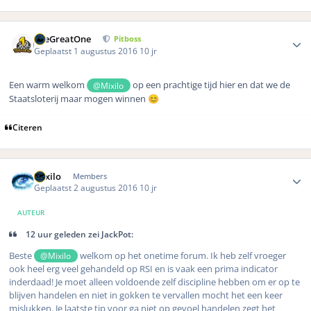
Author stats
TheGreatOne
Pitboss
Geplaatst
1 augustus 2016
10 jr
Een warm welkom
op een prachtige tijd hier en dat we de
@Mixilo
Staatsloterij maar mogen winnen
😊
Citeren
Author stats
Mixilo
Members
Geplaatst
2 augustus 2016
10 jr
AUTEUR
12 uur geleden zei JackPot:
Beste
welkom op het onetime forum. Ik heb zelf vroeger
@Mixilo
ook heel erg veel gehandeld op RSI en is vaak een prima indicator
inderdaad! Je moet alleen voldoende zelf discipline hebben om er op te
blijven handelen en niet in gokken te vervallen mocht het een keer
mislukken. Je laatste tip voor ga niet op gevoel handelen zegt het