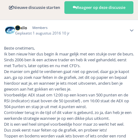
Nieuwe discussie starten
Reageer op deze discussie
Author stats
Mixilo
Members
Geplaatst
1 augustus 2016
10 jr
Beste onetimers,
Ik ben nieuw hier dus begin ik maar gelijk met een stukje over de beurs.
Sinds 2006 ben ik een actieve trader en heb ik veel gehandeld, eerst
met Turbo's, later opties en nu met CFD's.
De manier om geld te verdienen gaat niet op gevoel, daar ga je kapot
aan, ga op zoek naar feiten in de grafiek, zet dit op papier en bepaal
hierdoor wat je, en wanneer je iets moet uitvoeren, anders ben je
gewoon aan het gokken en verlies je.
Voorbeeldje: AEX staat om 12:00 op een koers van 500 punten en de
RSI (indicator) staat boven de 50 (positief) , om 16:00 staat de AEX op
504 punten en stap je uit met 4 punten winst.
Controleer terug in de tijd of dit vaker is gebeurd, zo ja, dan heb je een
werkende strategie wanneer je op een dikke plus uitkomt.
Dit is een wel heel simpel voorbeeldje hoor maar zo werkt het wel.
Dus zoek eerst naar feiten op de grafiek, en probeer iets!
Toppen en bodems worden vaak iets boven of iets onder een rond