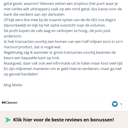
getal gezet, waarom? Mensen zetten een stoploss (het punt waar je
met verlies wilt uitstappen) vaak op een rond getal, dus kassa voor de
bank die verdient aan zijn derivaten.
Of kijk eens live mee bij de maand-opties van de de AEX (via degiro
bijvoorbeeld) en kijk bij het optie overzicht naar de volumes.
De profs kopen de calls laag en verkopen ze hoog,, de puts juist
andersom.
Ik heb transacties voorbij zien komen van een half miljoen euro in zo'n
risicovol product, dat is nogal wat.
Regelmatig zag ik wanneer er grote transacties voorbij kwamen de
beurs een bepaalde kant op trok.
Maargoed, daar valt ook wel informatie uit te halen maar kost veel tijd.
En zijn miljoenen manieren om er geld mee te verdienen, maar ga niet
op gevoel handelen!
Mvg Mixilo
Citeren
1
Klik hier voor de beste reviews en bonussen!