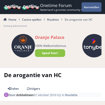
Spring naar bijdragen
Onetime Forum
Aanmelden
Nederland's grootste community voor de spannende 
Home
Casino spellen
Roulette
De arogantie van HC
Verberg Advertenties
Oranje Palace
100% Welkomstbonus
Speel hier!
De arogantie van HC
Delen
Volgers
Door
dobbelsteen
31 oktober 2016
9 jr
in
Roulette