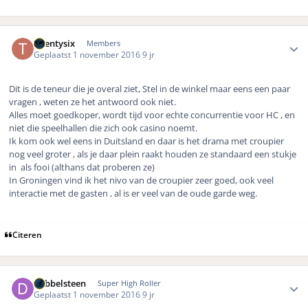
Author stats
twentysix
Members
Geplaatst
1 november 2016
9 jr
Dit is de teneur die je overal ziet, Stel in de winkel maar eens een paar
vragen , weten ze het antwoord ook niet.
Alles moet goedkoper, wordt tijd voor echte concurrentie voor HC , en
niet die speelhallen die zich ook casino noemt.
Ik kom ook wel eens in Duitsland en daar is het drama met croupier
nog veel groter , als je daar plein raakt houden ze standaard een stukje
in als fooi (althans dat proberen ze)
In Groningen vind ik het nivo van de croupier zeer goed, ook veel
interactie met de gasten , al is er veel van de oude garde weg.
Citeren
Author stats
dobbelsteen
Super High Roller
Geplaatst
1 november 2016
9 jr