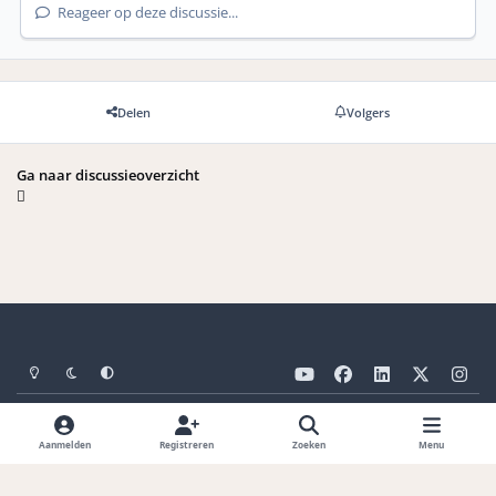
Reageer op deze discussie...
Delen
Volgers
Ga naar discussieoverzicht
Light Mode
Dark Mode
Systeemvoorkeuren
y
f
l
x
i
o
a
i
n
Taal
Privacybeleid
Cookies
u
c
n
s
Wat kost gokken jou? Stop op Tijd. 🔞
t
e
k
t
Aanmelden
Registreren
Zoeken
Menu
u
b
e
a