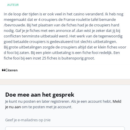
AUTEUR
In de loop der tijden is er ook veel in het casino veranderd. Ik heb nog
meegemaakt dat er 4 croupiers de Franse roulette tafel bemande
/bevrouwde. Bij het plaatsen van de fiches had je de croupiers hard
nodig. Gaf je je fiches met een annonce af ,dan wist je zeker dat jij bij
conflicten tenminste uitbetaald werd. Het werk van de tegenwoordig
goed betaalde croupiers is gedevalueerd tot slechts uitbetalingen.
Bij grote uitbetalingen zorgde de croupiers altijd dat er klein fiches voor
d fooi bij zaten. Bij een plein uitbetaling is een fiche fooi redelijk. Een
fiche fooi bij een inzet 25 fiches is buitensporig groot.
Citeren
Doe mee aan het gesprek
Je kunt nu posten en later registreren. Als je een account hebt,
Meld
je nu aan
om te posten met je account.