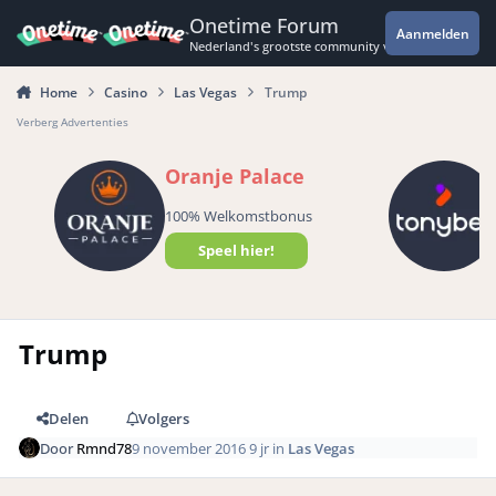
Spring naar bijdragen
Onetime Forum
Aanmelden
Nederland's grootste community voor de spannende 
Home
Casino
Las Vegas
Trump
Verberg Advertenties
Oranje Palace
100% Welkomstbonus
Speel hier!
Trump
Delen
Volgers
Door
Rmnd78
9 november 2016
9 jr
in
Las Vegas