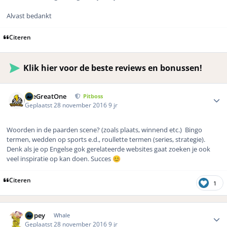
Alvast bedankt
Citeren
Klik hier voor de beste reviews en bonussen!
Author stats
TheGreatOne
Pitboss
Geplaatst
28 november 2016
9 jr
Woorden in de paarden scene? (zoals plaats, winnend etc.) Bingo
termen, wedden op sports e.d., roullette termen (series, strategie).
Denk als je op Engelse gok gerelateerde websites gaat zoeken je ook
veel inspiratie op kan doen. Succes
😊
Citeren
1
Author stats
Dopey
Whale
Geplaatst
28 november 2016
9 jr