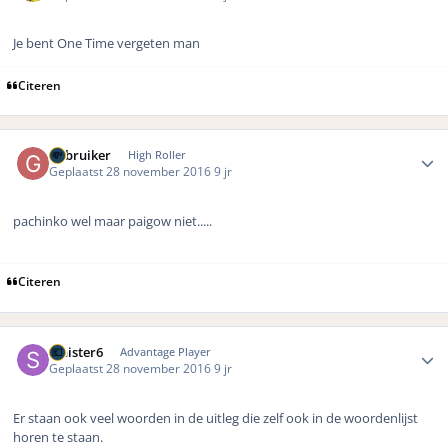
Je bent One Time vergeten man
Citeren
Author stats
Gebruiker
High Roller
Geplaatst
28 november 2016
9 jr
pachinko wel maar paigow niet.....
Citeren
Author stats
Sinister6
Advantage Player
Geplaatst
28 november 2016
9 jr
Er staan ook veel woorden in de uitleg die zelf ook in de woordenlijst
horen te staan.