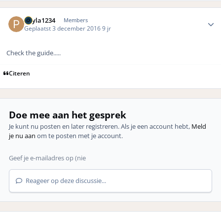
Author stats
Payla1234
Members
Geplaatst
3 december 2016
9 jr
Check the guide.....
Citeren
Doe mee aan het gesprek
Je kunt nu posten en later registreren. Als je een account hebt,
Meld
je nu aan
om te posten met je account.
Reageer op deze discussie...