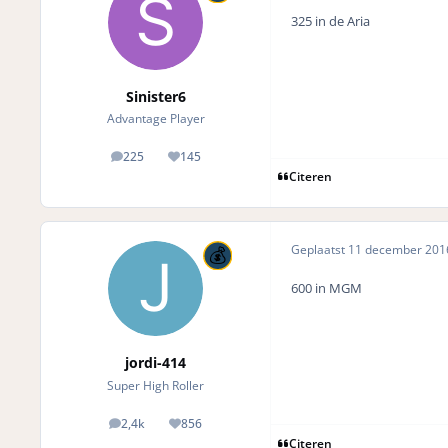
325 in de Aria
Sinister6
Advantage Player
225
145
posts
Reputation
Citeren
Geplaatst
11 december 20
600 in MGM
jordi-414
Super High Roller
2,4k
856
posts
Reputation
Citeren