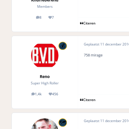
Members
8
7
posts
Reputation
Citeren
Geplaatst
11 december 20
758 mirage
Reno
Super High Roller
1,4k
456
posts
Reputation
Citeren
Geplaatst
11 december 20