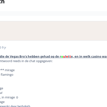
ch
16
9 jr
 die de Vegas Bro's hebben gehad op de
r
o
u
l
e
t
t
e
, en in welk casino wa
ntwoord reeds in de chat opgegeven:
 *** mirage
n flamingo
ge
a!
, in mirage ☺️
rage
ewerkt door bethdoth