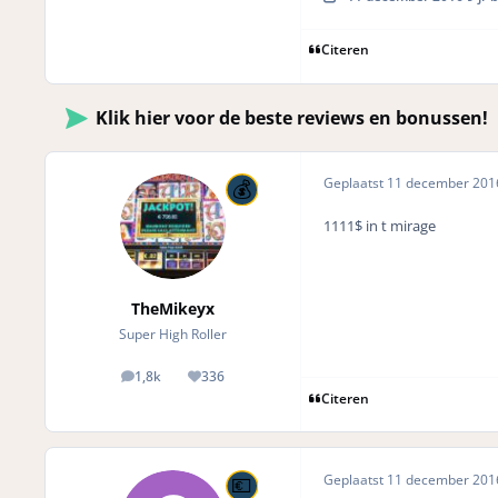
Citeren
Klik hier voor de beste reviews en bonussen!
Geplaatst
11 december 20
1111$ in t mirage
TheMikeyx
Super High Roller
1,8k
336
posts
Reputation
Citeren
Geplaatst
11 december 20