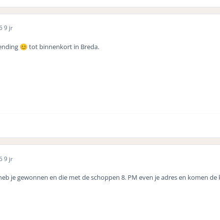
16
9 jr
zending
tot binnenkort in Breda.
😊
16
9 jr
eb je gewonnen en die met de schoppen 8. PM even je adres en komen de kr