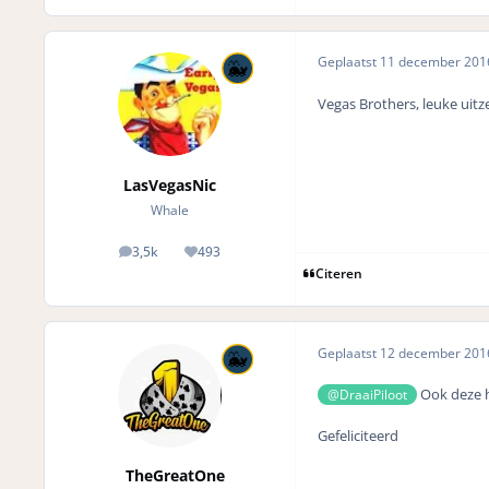
Geplaatst
11 december 20
Vegas Brothers, leuke uit
LasVegasNic
Whale
3,5k
493
posts
Reputation
Citeren
Geplaatst
12 december 20
Ook deze h
@DraaiPiloot
Gefeliciteerd
TheGreatOne