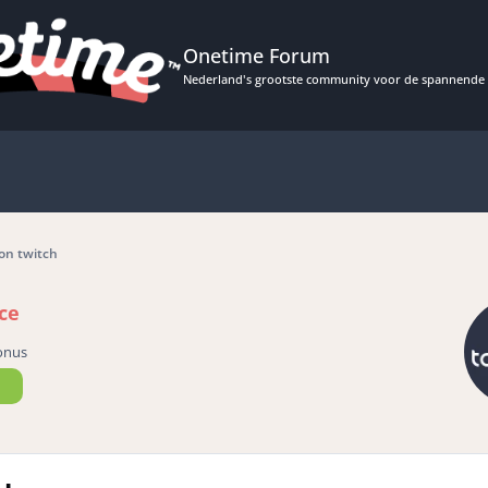
Onetime Forum
Nederland's grootste community voor de spannende 
 on twitch
ce
onus