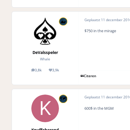
Geplaatst
11 december 20
$750 in the mirage
DeValsspeler
Whale
3,8k
3,9k
posts
Reputation
Citeren
Geplaatst
11 december 20
600$ in the MGM
Knuffeberend