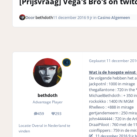
[Prijsvraag] Vega's Bro's on twit
Door
bethdoth
11 december 2016
9 jr
in
Casino Algemeen
Geplaatst
11 december 20
Wat is de hoogste winst
De volgende hebben het a
jackpotnl : 1000 in mirage
thegallantone : 720 in the
bethdoth
MichaelBethdoth : + 350 i
rockokko : 1400 IN MGM
Advantage Player
Rhellevo : +888 in mirage
gertjandemeern : 250 mira
459
293
posts
Reputation
john4444444 : 720 in de Ari
DraaiPiloot : 760 met de 11
Locatie
Overal in Nederland te
coinflippers : 759 in de mi
vinden
11 december 2016
9 jr
b