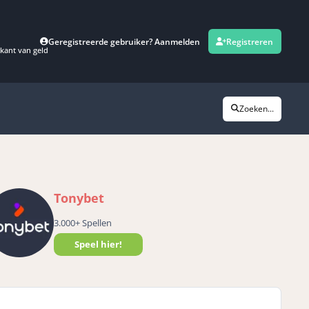
Geregistreerde gebruiker? Aanmelden
Registreren
kant van geld
Zoeken...
Tonybet
3.000+ Spellen
Speel hier!