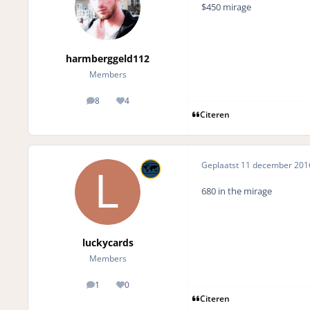
$450 mirage
harmberggeld112
Members
8
4
posts
Reputation
Citeren
Geplaatst
11 december 20
680 in the mirage
luckycards
Members
1
0
posts
Reputation
Citeren