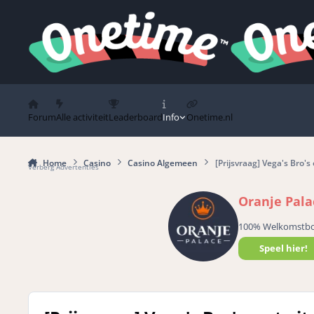
Spring naar bijdragen
Forum
Alle activiteit
Leaderboard
Info
Onetime.nl
Home
Casino
Casino Algemeen
[Prijsvraag] Vega's Bro's
Verberg Advertenties
Oranje Pala
100% Welkomstb
Speel hier!