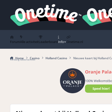
Spring naar bijdragen
Forum
Alle activiteit
Leaderboard
Info
Onetime.nl
Home
Casino
Holland Casino
Nieuwe kaart bij Holland C
Verberg Advertenties
Oranje Pala
100% Welkomstb
Speel hier!