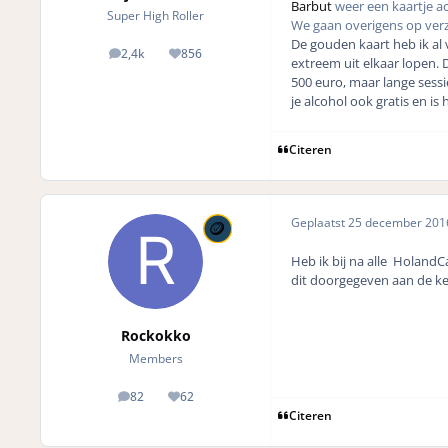
Barbut
weer een kaartje ac
Super High Roller
We gaan overigens op verz
De gouden kaart heb ik al 
2,4k
856
posts
Reputation
extreem uit elkaar lopen. 
500 euro, maar lange sessie
je alcohol ook gratis en is
Citeren
Geplaatst
25 december 20
Heb ik bij na alle HolandC
dit doorgegeven aan de ke
Rockokko
Members
82
62
posts
Reputation
Citeren