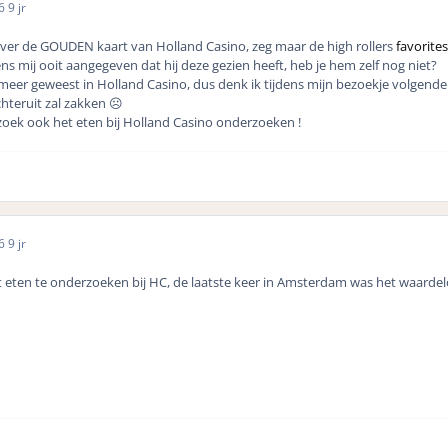
16
9 jr
over de GOUDEN kaart van Holland Casino, zeg maar de high rollers
favorites
ns mij ooit aangegeven dat hij deze gezien heeft, heb je hem zelf nog niet?
et meer geweest in Holland Casino, dus denk ik tijdens mijn bezoekje volgen
hteruit zal zakken ☹️
oek ook het eten bij Holland Casino onderzoeken !
16
9 jr
t eten te onderzoeken bij HC, de laatste keer in Amsterdam was het waardel