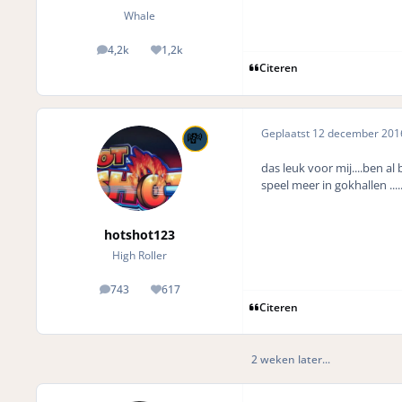
Whale
4,2k
1,2k
posts
Reputation
Citeren
Geplaatst
12 december 20
das leuk voor mij....ben al 
speel meer in gokhallen ....
hotshot123
High Roller
743
617
posts
Reputation
Citeren
2 weken later...