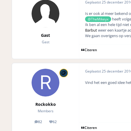
Geplaatst
25 december 20
Is er ook al meer bekend 
heeft volge
@TheMikeyx
Ik ben al een hele tijd ni
Barbut
weer een kaartje ac
Gast
We gaan overigens op verz
Gast
Citeren
Geplaatst
25 december 20
Vind het een goed idee he
Rockokko
Members
82
62
posts
Reputation
Citeren