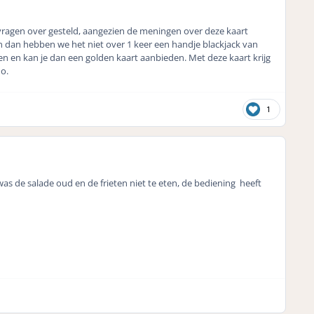
 vragen over gesteld, aangezien de meningen over deze kaart
 En dan hebben we het niet over 1 keer een handje blackjack van
aten en kan je dan een golden kaart aanbieden. Met deze kaart krijg
no.
1
as de salade oud en de frieten niet te eten, de bediening heeft