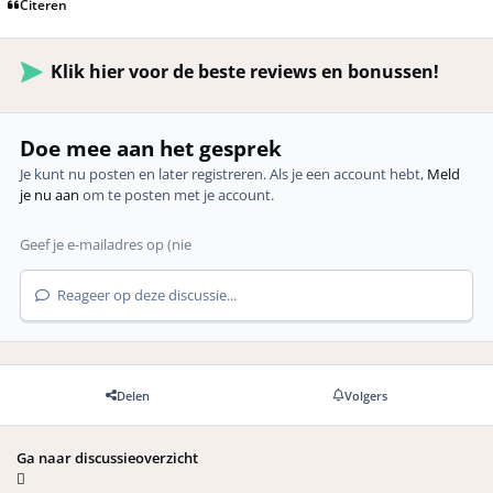
Citeren
Klik hier voor de beste reviews en bonussen!
Doe mee aan het gesprek
Je kunt nu posten en later registreren. Als je een account hebt,
Meld
je nu aan
om te posten met je account.
Reageer op deze discussie...
Delen
Volgers
Ga naar discussieoverzicht