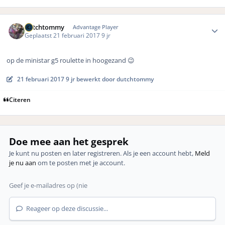
Author stats
dutchtommy
Advantage Player
Geplaatst
21 februari 2017
9 jr
op de ministar g5 roulette in hoogezand 😉
21 februari 2017
9 jr
bewerkt door dutchtommy
Citeren
Doe mee aan het gesprek
Je kunt nu posten en later registreren. Als je een account hebt,
Meld
je nu aan
om te posten met je account.
Reageer op deze discussie...