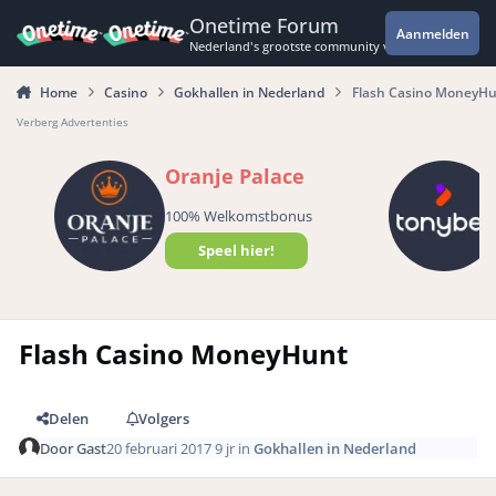
Spring naar bijdragen
Onetime Forum
Aanmelden
Nederland's grootste community voor de spannende 
Home
Casino
Gokhallen in Nederland
Flash Casino MoneyH
Verberg Advertenties
Oranje Palace
100% Welkomstbonus
Speel hier!
Flash Casino MoneyHunt
Delen
Volgers
Door
Gast
20 februari 2017
9 jr
in
Gokhallen in Nederland