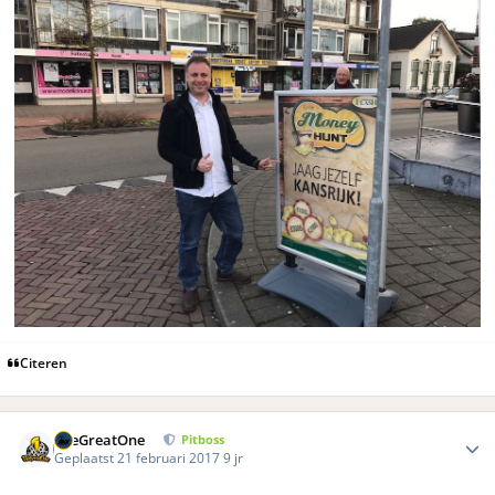
Citeren
Author stats
TheGreatOne
Pitboss
Geplaatst
21 februari 2017
9 jr