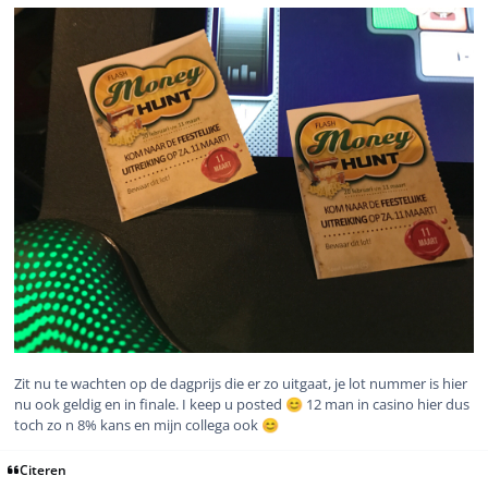
Zit nu te wachten op de dagprijs die er zo uitgaat, je lot nummer is hier
nu ook geldig en in finale. I keep u posted
12 man in casino hier dus
😊
toch zo n 8% kans en mijn collega ook
😊
Citeren