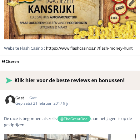
Website Flash Casino :
https://www.flashcasinos.nl/flash-money-hunt
Citeren
Klik hier voor de beste reviews en bonussen!
Gast
Gast
Geplaatst
21 februari 2017
9 jr
De race is begonnen als zelfs
aan het jagen is op de
@TheGreatOne
geldprijzen!