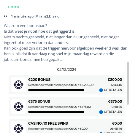
AUTEUR
1 minute ago, MilanZLD said:
Waarom een bonusban?
Ja dat weet je nooit hoe dat getriggerd is.
Niet 's nachts gespeeld, niet langer dan 6 uur gespeeld, niet hoger
ingezet of meer verloren dan anders.
Kan ook goed zijn dat de trigger hiervoor afgelopen weekend was, dan
ben ik blij dat ik vandaag nog snel mijn maandag reward en die
jubileum bonus mee heb gepakt.