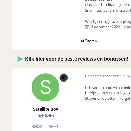
Dus alles bij elkaar ligt er
Snel maar eens inwisselen!
Wat ligt er bij jou, wat je e
5 december 2024
1 jr
be
Citeren
Klik hier voor de beste reviews en bonussen!
Geplaatst
5 december 202
Ik kwam in mijn verzameli
briefjes van 50 Euro tege
Staperlo roulette ) , verget
Satellite Boy
High Roller
522
445
posts
Reputation