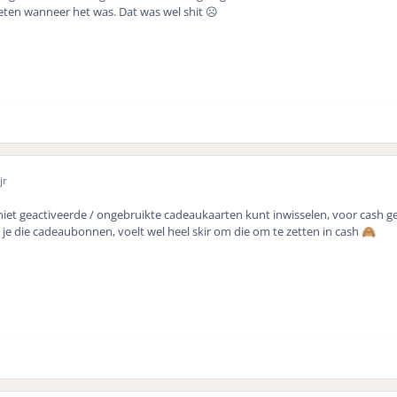
geten wanneer het was. Dat was wel shit
☹️
jr
 niet geactiveerde / ongebruikte cadeaukaarten kunt inwisselen, voor cash ge
g je die cadeaubonnen, voelt wel heel skir om die om te zetten in cash
🙈