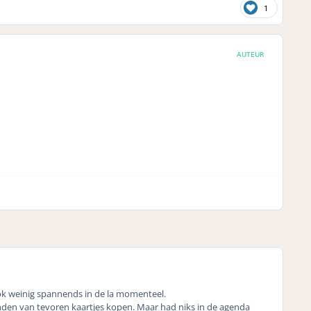
1
AUTEUR
ook weinig spannends in de la momenteel.
anden van tevoren kaartjes kopen. Maar had niks in de agenda