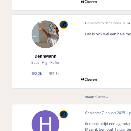
Citeren
Geplaatst
5 december 202
Dat is ook wel een hele m
DennMann
Super High Roller
2,2k
1,3k
posts
Reputation
Citeren
1 maand later...
Geplaatst
7 januari 2025
1 j
Ik maak altijd een agenda
Maar ik ben ooit 15 jaar t