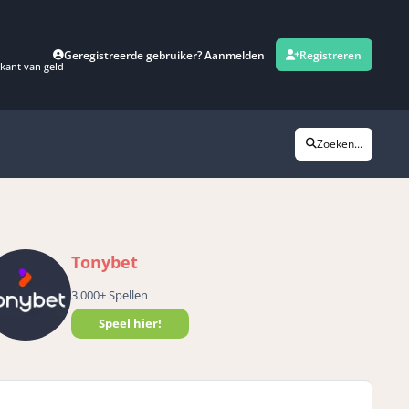
Geregistreerde gebruiker? Aanmelden
Registreren
kant van geld
Zoeken...
Tonybet
3.000+ Spellen
Speel hier!