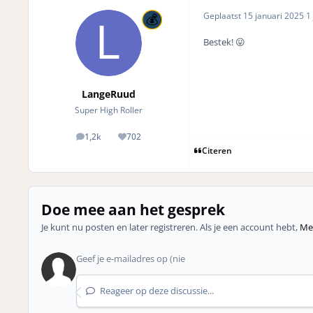
Geplaatst
15 januari 2025
1 
Bestek!
😛
LangeRuud
Super High Roller
1,2k
702
posts
Reputation
Citeren
Doe mee aan het gesprek
Je kunt nu posten en later registreren. Als je een account hebt,
Mel
Reageer op deze discussie...