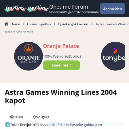
Spring naar bijdragen
Onetime Forum
Aanmelden
Nederland's grootste community voor de spannende 
Home
Casino spellen
Fysieke gokkasten
Astra Games Winnin
Verberg Advertenties
Oranje Palace
100% Welkomstbonus
Speel hier!
Astra Games Winning Lines 2004
kapot
Delen
Volgers
Door
Bertjuhh
23 maart 2017
9 jr
in
Fysieke gokkasten