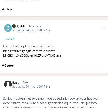
Citeren
Author stats
Bertjuhh
Members
Geplaatst
24 maart 2017
9 jr
AUTEUR
Kan het niet uploaden, dan maar zo.
https://drive.google.com/folderview?
id=0B3mLXeOGGLymbUZPblUxTU05ams
Citeren
Gast
Gast
Geplaatst
24 maart 2017
9 jr
Schiet me even niet te binnen hoe de techniek ook al weer heet van
deze Astra's, maar ik heb het al gezien dankzij jouw duidelijke foto.
Slecht nieuws voor je: batterijcorrosie. Kijk maar eens links van de