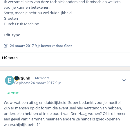
Ik verzamel niets van deze techniek anders had ik misschien wel iets
voor je kunnen betekenen.
Sorry, maar je hebt nu wel duidelijkheid.
Groeten
Dutch Fruit Machine
Edit: typo
24 maart 2017
9 jr
bewerkt door Gast
Citeren
Author stats
Bertjuhh
Members
Geplaatst
24 maart 2017
9 jr
AUTEUR
Wow, wat een uitleg en duidelijkheid! Super bedankt voor je moeite!
Zijn er mensen op dit forum die eventueel hier verstand van hebben,
onderdelen hebben of in de buurt van Den Haag wonen? Of is dit meer
een geval van: "jammer, maar een andere 2e hands is goedkoper en
waarschijnlijk beter?"