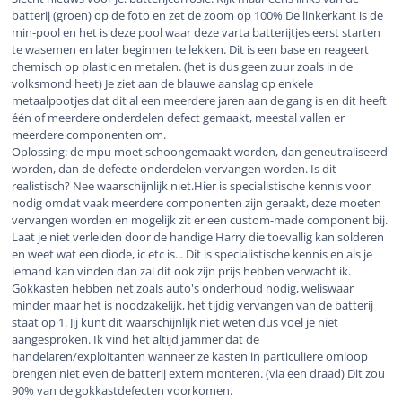
batterij (groen) op de foto en zet de zoom op 100% De linkerkant is de
min-pool en het is deze pool waar deze varta batterijtjes eerst starten
te wasemen en later beginnen te lekken. Dit is een base en reageert
chemisch op plastic en metalen. (het is dus geen zuur zoals in de
volksmond heet) Je ziet aan de blauwe aanslag op enkele
metaalpootjes dat dit al een meerdere jaren aan de gang is en dit heeft
één of meerdere onderdelen defect gemaakt, meestal vallen er
meerdere componenten om.
Oplossing: de mpu moet schoongemaakt worden, dan geneutraliseerd
worden, dan de defecte onderdelen vervangen worden. Is dit
realistisch? Nee waarschijnlijk niet.Hier is specialistische kennis voor
nodig omdat vaak meerdere componenten zijn geraakt, deze moeten
vervangen worden en mogelijk zit er een custom-made component bij.
Laat je niet verleiden door de handige Harry die toevallig kan solderen
en weet wat een diode, ic etc is... Dit is specialistische kennis en als je
iemand kan vinden dan zal dit ook zijn prijs hebben verwacht ik.
Gokkasten hebben net zoals auto's onderhoud nodig, weliswaar
minder maar het is noodzakelijk, het tijdig vervangen van de batterij
staat op 1. Jij kunt dit waarschijnlijk niet weten dus voel je niet
aangesproken. Ik vind het altijd jammer dat de
handelaren/exploitanten wanneer ze kasten in particuliere omloop
brengen niet even de batterij extern monteren. (via een draad) Dit zou
90% van de gokkastdefecten voorkomen.