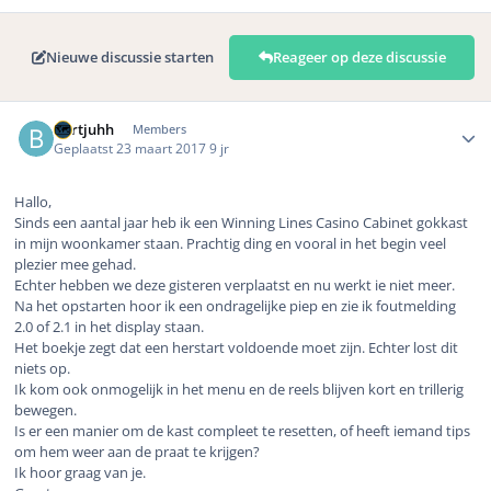
Nieuwe discussie starten
Reageer op deze discussie
Author stats
Bertjuhh
Members
Geplaatst
23 maart 2017
9 jr
Hallo,
Sinds een aantal jaar heb ik een Winning Lines Casino Cabinet gokkast
in mijn woonkamer staan. Prachtig ding en vooral in het begin veel
plezier mee gehad.
Echter hebben we deze gisteren verplaatst en nu werkt ie niet meer.
Na het opstarten hoor ik een ondragelijke piep en zie ik foutmelding
2.0 of 2.1 in het display staan.
Het boekje zegt dat een herstart voldoende moet zijn. Echter lost dit
niets op.
Ik kom ook onmogelijk in het menu en de reels blijven kort en trillerig
bewegen.
Is er een manier om de kast compleet te resetten, of heeft iemand tips
om hem weer aan de praat te krijgen?
Ik hoor graag van je.