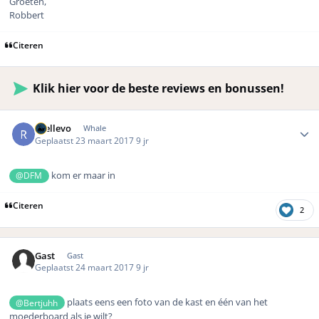
Groeten,
Robbert
Citeren
Klik hier voor de beste reviews en bonussen!
Author stats
rhellevo
Whale
Geplaatst
23 maart 2017
9 jr
kom er maar in
@DFM
Citeren
2
Gast
Gast
Geplaatst
24 maart 2017
9 jr
plaats eens een foto van de kast en één van het
@Bertjuhh
moederboard als je wilt?