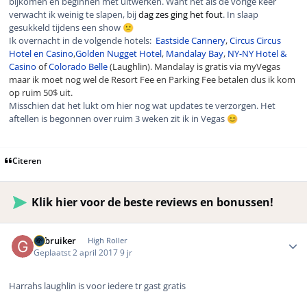
bijkomen en beginnen met uitwerken. Want net als de vorige keer
verwacht ik weinig te slapen, bij
dag zes ging het fout
. In slaap
gesukkeld tijdens een show
🙁
Ik overnacht in de volgende hotels:
Eastside Cannery
,
Circus Circus
Hotel en Casino
,
Golden Nugget Hotel
,
Mandalay Bay
,
NY-NY Hotel &
Casino
of
Colorado Belle
(Laughlin).
Mandalay is gratis via myVegas
maar ik moet nog wel de Resort Fee en Parking Fee betalen dus ik kom
op ruim 50$ uit.
Misschien dat het lukt om hier nog wat updates te verzorgen. Het
aftellen is begonnen over ruim 3 weken zit ik in Vegas
😊
Citeren
Klik hier voor de beste reviews en bonussen!
Author stats
Gebruiker
High Roller
Geplaatst
2 april 2017
9 jr
Harrahs laughlin is voor iedere tr gast gratis