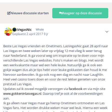
Nieuwe discussie starten
Reageer op deze discussie
Author stats
LasVegasNic
Whale
Geplaatst
2 april 2017
9 jr
Beste Las Vegas vrienden en Onetimers. LasVegasNic gaat 28 april naar
Las Vegas en twee weken later op vrijdag 12 mei vlieg ik weer terug
naar Nederland. Ik ga vooral weg om inspiratie op te doen voor mijn
verschillende Las Vegas websites. Foto's maken en blogs. Het wordt
een werkvakantie maar wel een hele leuke. Natuurlijk ga ik ook een
gokje wagen dus als je tips hebt voor leuke gokkasten dan houd ik me
hiervoor aanbevolen. Ik ga ook nog een dag en nacht naar Laughlin.
Heel veel casino toers doen en voor de rest lekker genieten van onze
pretstad Las Vegas.
Updates zal ik zoveel mogelijk verzorgen via
facebook
en via mijn site
www.gokkeninlasvegas.nl
. Daarop tref je ook al de voorbereidingen
aan.
Ik ga alleen naar Vegas maar ga hierop Onetimers ontmoeten en Las
Vegas fans. Het worden drukke weken maar wel leuk. Hierna een week