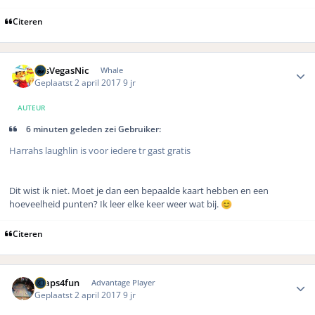
Citeren
Author stats
LasVegasNic
Whale
Geplaatst
2 april 2017
9 jr
AUTEUR
6 minuten geleden zei Gebruiker:
Harrahs laughlin is voor iedere tr gast gratis
Dit wist ik niet. Moet je dan een bepaalde kaart hebben en een
hoeveelheid punten? Ik leer elke keer weer wat bij.
😊
Citeren
Author stats
Craps4fun
Advantage Player
Geplaatst
2 april 2017
9 jr