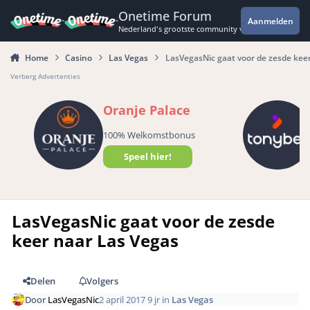
Spring naar bijdragen
Onetime Forum
Aanmelden
Nederland's grootste community voor de spannende 
Home
Casino
Las Vegas
LasVegasNic gaat voor de zesde kee
Verberg Advertenties
Oranje Palace
100% Welkomstbonus
Speel hier!
LasVegasNic gaat voor de zesde
keer naar Las Vegas
Delen
Volgers
Door
LasVegasNic
2 april 2017
9 jr
in
Las Vegas