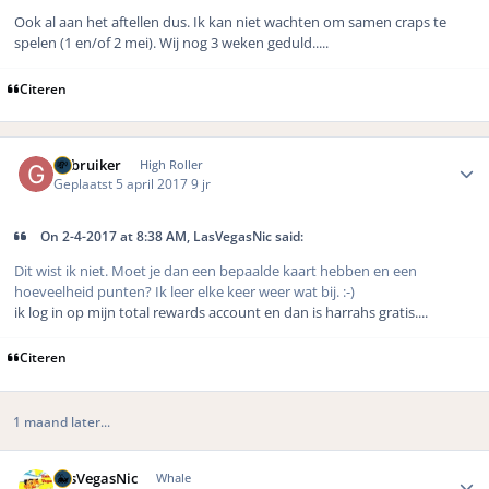
Ook al aan het aftellen dus. Ik kan niet wachten om samen craps te
spelen (1 en/of 2 mei). Wij nog 3 weken geduld.....
Citeren
Author stats
Gebruiker
High Roller
Geplaatst
5 april 2017
9 jr
On 2-4-2017 at 8:38 AM, LasVegasNic said:
Dit wist ik niet. Moet je dan een bepaalde kaart hebben en een
hoeveelheid punten? Ik leer elke keer weer wat bij. :-)
ik log in op mijn total rewards account en dan is harrahs gratis....
Citeren
1 maand later...
Author stats
LasVegasNic
Whale