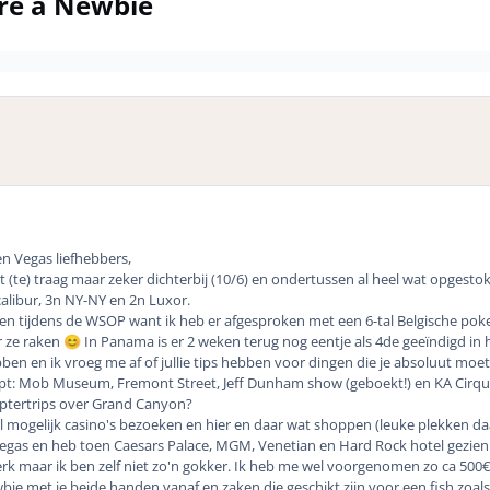
're a Newbie
 Vegas liefhebbers,
mt (te) traag maar zeker dichterbij (10/6) en ondertussen al heel wat opgest
calibur, 3n NY-NY en 2n Luxor.
en tijdens de WSOP want ik heb er afgesproken met een 6-tal Belgische poke
r ze raken
In Panama is er 2 weken terug nog eentje als 4de geeïndigd in h
😊
ben en ik vroeg me af of jullie tips hebben voor dingen die je absoluut moe
t: Mob Museum, Fremont Street, Jeff Dunham show (geboekt!) en KA Cirque d
optertrips over Grand Canyon?
l mogelijk casino's bezoeken en hier en daar wat shoppen (leuke plekken da
Vegas en heb toen Caesars Palace, MGM, Venetian en Hard Rock hotel gezien 
kerk maar ik ben zelf niet zo'n gokker. Ik heb me wel voorgenomen zo ca 500€
Newbie met je beide handen vanaf en zaken die geschikt zijn voor een fish zoal