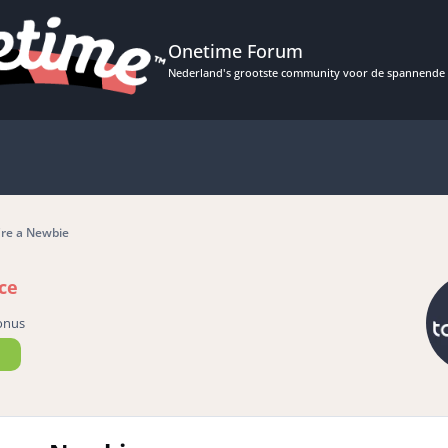
Onetime Forum
Nederland's grootste community voor de spannende 
're a Newbie
ce
onus