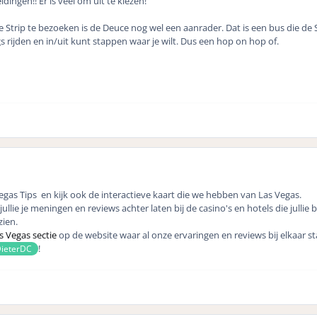
dingen!! Er is veel om uit te kiezen!
e Strip te bezoeken is de Deuce nog wel een aanrader. Dat is een bus die de 
s rijden en in/uit kunt stappen waar je wilt. Dus een hop on hop of.
egas Tips
en kijk ook de
interactieve kaart
die we hebben van Las Vegas.
 jullie je meningen en reviews achter laten bij de casino's en hotels die jul
zien.
s Vegas sectie
op de website waar al onze ervaringen en reviews bij elkaar st
!
ieterDC