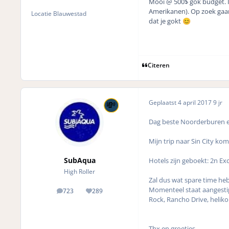
Mooi @ 500$ gok budget. I
Amerikanen). Op zoek gaan 
Locatie
Blauwestad
dat je gokt
😊
Citeren
Geplaatst
4 april 2017
9 jr
Dag beste Noorderburen en
Mijn trip naar Sin City ko
SubAqua
Hotels zijn geboekt: 2n Ex
High Roller
Zal dus wat spare time heb
Momenteel staat aangestip
723
289
posts
Reputation
Rock, Rancho Drive, helik
Thx en groetjes