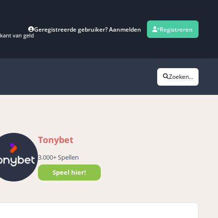
Geregistreerde gebruiker? Aanmelden
Registreren
kant van geld
Zoeken...
Tonybet
3.000+ Spellen
Speel hier!