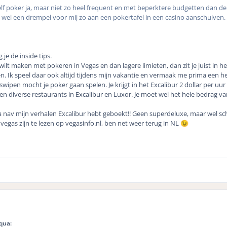
zelf poker ja, maar niet zo heel frequent en met beperktere budgetten dan de 
 wel een drempel voor mij zo aan een pokertafel in een casino aanschuiven.
 je de inside tips.
wilt maken met pokeren in Vegas en dan lagere limieten, dan zit je juist in he
en. Ik speel daar ook altijd tijdens mijn vakantie en vermaak me prima een he
die swipen mocht je poker gaan spelen. Je krijgt in het Excalibur 2 dollar per u
en diverse restaurants in Excalibur en Luxor. Je moet wel het hele bedrag van
 nav mijn verhalen Excalibur hebt geboekt!! Geen superdeluxe, maar wel sch
vegas zijn te lezen op vegasinfo.nl, ben net weer terug in NL
😉
qua: