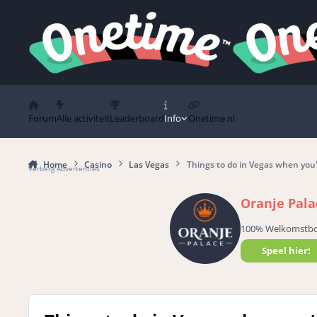
Spring naar bijdragen
Forum
Alle activiteit
Leaderboard
Info
Onetime.nl
Home
Casino
Las Vegas
Things to do in Vegas when you
Verberg Advertenties
Oranje Pala
100% Welkomstb
Speel hier!