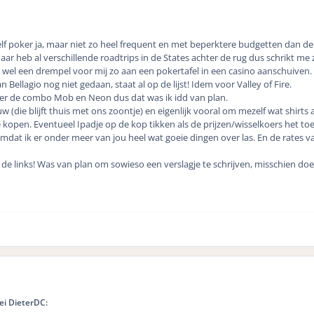
zelf poker ja, maar niet zo heel frequent en met beperktere budgetten dan de
r heb al verschillende roadtrips in de States achter de rug dus schrikt me z
 wel een drempel voor mij zo aan een pokertafel in een casino aanschuiven.
n Bellagio nog niet gedaan, staat al op de lijst! Idem voor Valley of Fire.
ver de combo Mob en Neon dus dat was ik idd van plan.
 (die blijft thuis met ons zoontje) en eigenlijk vooral om mezelf wat shirt
e kopen. Eventueel Ipadje op de kop tikken als de prijzen/wisselkoers het toe
mdat ik er onder meer van jou heel wat goeie dingen over las. En de rates v
 de links! Was van plan om sowieso een verslagje te schrijven, misschien doe
ei DieterDC: