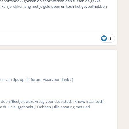
et sportsbook (gokken op sportwedstrijden tussen de gekke
 kan je lekker lang met je geld doen en toch het gevoel hebben
1
ken van tips op dit forum, waarvoor dank :-)
t doen (Beetje dwaze vraag voor deze stad, I know, maar toch).
u Soleil (geboekt!). Hebben jullie ervaring met Red