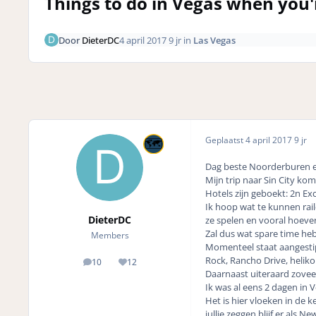
Things to do in Vegas when you
Door
DieterDC
4 april 2017
9 jr
in
Las Vegas
Geplaatst
4 april 2017
9 jr
Dag beste Noorderburen en
Mijn trip naar Sin City ko
Hotels zijn geboekt: 2n Ex
Ik hoop wat te kunnen rail
DieterDC
ze spelen en vooral hoeve
Zal dus wat spare time heb
Members
Momenteel staat aangestip
Rock, Rancho Drive, helik
10
12
posts
Reputation
Daarnaast uiteraard zovee
Ik was al eens 2 dagen in 
Het is hier vloeken in de 
jullie zeggen blijf er als 