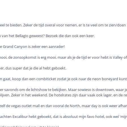
veel te bieden. Zeker de tijd overal voor nemen, er is te veel om te zien/doen
n van het Bellagio geweest? Bezoek die dan ook een keer.
de Grand Canyon is zeker een aanrader!
oi, de zonsopkomst is erg mooi, maar als je de tijd er voor hebt is Valley of
er, dus super dat je die al hebt geboekt.
 gaat, koop dan een combiticket zodat je ook naar de neon boneyard kunt 
ker savonds om de lichtshow te bekijken. Maar sowieso is downtown, waar je d
lijven. Zeker in het weekend. De hotelrates zijn daar vaak ook lager, en de r
elf de vegas outlet mall en dan vooral de North, maar day is ook weer afhan
chten Excalibur hebt geboekt, dat is absoluut mijn favo hotel, ook wel 'mijn 