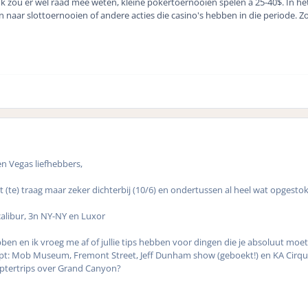
k zou er wel raad mee weten, kleine pokertoernooien spelen a 25-40$. In h
naar slottoernooien of andere acties die casino's hebben in die periode. Zo
 Vegas liefhebbers,
mt (te) traag maar zeker dichterbij (10/6) en ondertussen al heel wat opgesto
calibur, 3n NY-NY en Luxor
ben en ik vroeg me af of jullie tips hebben voor dingen die je absoluut moe
t: Mob Museum, Fremont Street, Jeff Dunham show (geboekt!) en KA Cirque d
optertrips over Grand Canyon?