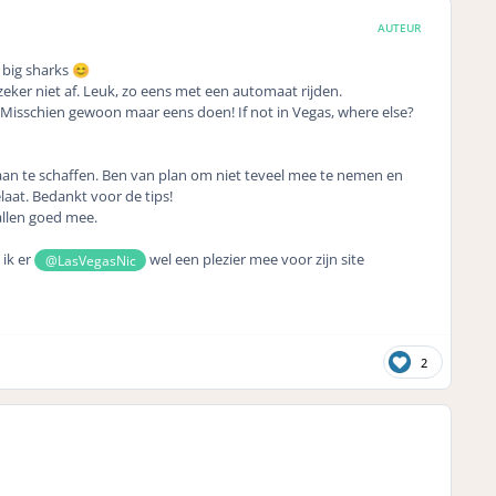
AUTEUR
 big sharks
😊
eker niet af. Leuk, zo eens met een automaat rijden.
 Misschien gewoon maar eens doen! If not in Vegas, where else?
s aan te schaffen. Ben van plan om niet teveel mee te nemen en
laat. Bedankt voor de tips!
allen goed mee.
 ik er
wel een plezier mee voor zijn site
@LasVegasNic
2