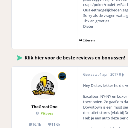
craps/poker/roulette/Blac
Qua eetmogelijkheden zag 
Sorry als de vragen wat al
Thx en groetjes
Dieter
Citeren
Klik hier voor de beste reviews en bonussen!
Geplaatst
4 april 2017
9 jr
Hey Dieter, lekker he die 
Excalibur, NY-NY en Luxor 
toernooien. Zo gaaf om dat
TheGreatOne
Downtown is een must see (
de outlet stores (vlak bij
Pitboss
Heb je een auto deze perio
16,1k
11,6k
posts
Reputation