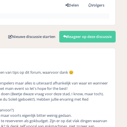
Delen
Volgers
Nieuwe discussie starten
Reageer op deze discussie
oken van tips op dit forum, waarvoor dank
😊
rspelers maar alles is uiteraard afhankelijk van waar en wanneer
et main event so let's hope for the best!
t doen (Beetje dwaze vraag voor deze stad, I know, maar toch).
u Soleil (geboekt!). Hebben jullie ervaring met Red
arvoor?)
maar voorts eigenlijk bitter weinig gedaan.
 te reserveren als gokbudget. Zijn er op dat vlak dingen waarvan
s ik? Ik denk zelf vooral aan gokmachines, niet zozeer aan