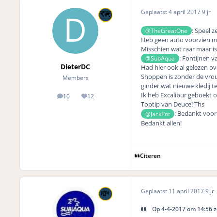
Geplaatst
4 april 2017
9 jr
: Speel 
@TheGreatOne
Heb geen auto voorzien maa
Misschien wat raar maar is
: Fontijnen va
@SubAqua
DieterDC
Had hier ook al gelezen o
Shoppen is zonder de vrouw
Members
ginder wat nieuwe kledij t
Ik heb Excalibur geboekt o
10
12
posts
Reputation
Toptip van Deuce! Ths
: Bedankt voor
@JackPot
Bedankt allen!
Citeren
Geplaatst
11 april 2017
9 jr
Op 4-4-2017 om 14:56 z