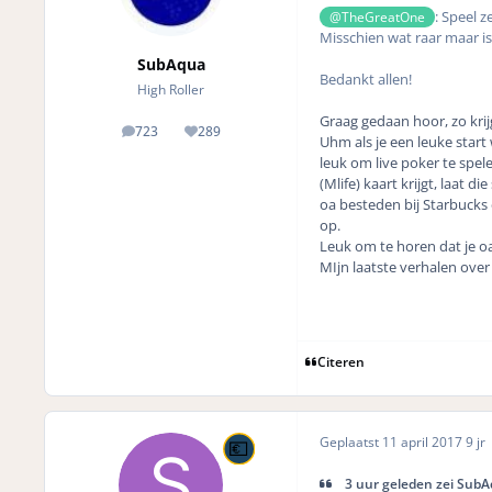
: Speel 
@TheGreatOne
Misschien wat raar maar is
SubAqua
Bedankt allen!
High Roller
Graag gedaan hoor, zo krijg
723
289
posts
Reputation
Uhm als je een leuke start 
leuk om live poker te spel
(Mlife) kaart krijgt, laat 
oa besteden bij Starbucks 
op.
Leuk om te horen dat je oa
MIjn laatste verhalen over 
Citeren
Geplaatst
11 april 2017
9 jr
3 uur geleden zei SubA