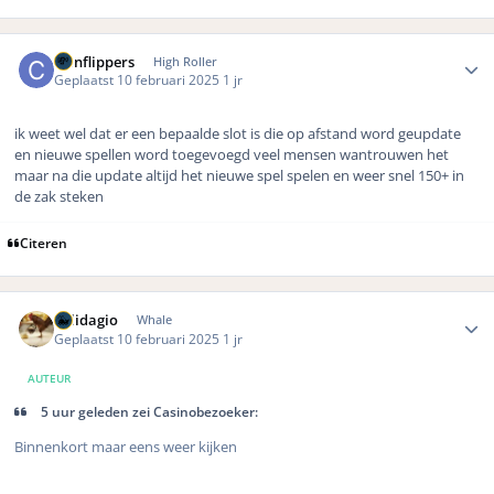
Author stats
coinflippers
High Roller
Geplaatst
10 februari 2025
1 jr
ik weet wel dat er een bepaalde slot is die op afstand word geupdate
en nieuwe spellen word toegevoegd veel mensen wantrouwen het
maar na die update altijd het nieuwe spel spelen en weer snel 150+ in
de zak steken
Citeren
Author stats
Solidagio
Whale
Geplaatst
10 februari 2025
1 jr
AUTEUR
5 uur geleden zei Casinobezoeker:
Binnenkort maar eens weer kijken