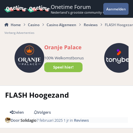
Spring naar bijdragen
Onetime Forum
Aanmelden
Nederland's grootste community voor de spannende 
Home
Casino
Casino Algemeen
Reviews
FLASH Hoogeza
Verberg Advertenties
Oranje Palace
100% Welkomstbonus
Speel hier!
FLASH Hoogezand
Delen
Volgers
Door
Solidagio
7 februari 2025
1 jr
in
Reviews