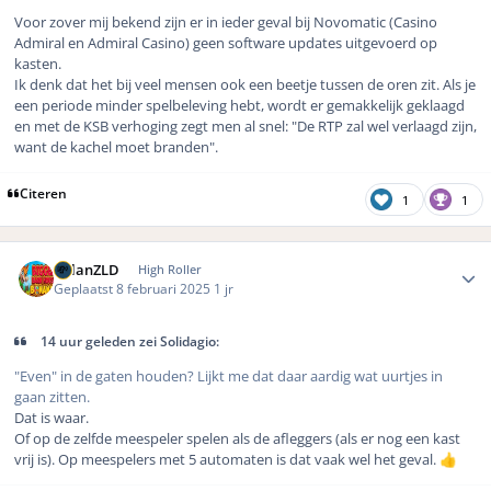
Voor zover mij bekend zijn er in ieder geval bij Novomatic (Casino
Admiral en Admiral Casino) geen software updates uitgevoerd op
kasten.
Ik denk dat het bij veel mensen ook een beetje tussen de oren zit. Als je
een periode minder spelbeleving hebt, wordt er gemakkelijk geklaagd
en met de KSB verhoging zegt men al snel: "De RTP zal wel verlaagd zijn,
want de kachel moet branden".
Citeren
1
1
Author stats
MilanZLD
High Roller
Geplaatst
8 februari 2025
1 jr
14 uur geleden zei Solidagio:
"Even" in de gaten houden? Lijkt me dat daar aardig wat uurtjes in
gaan zitten.
Dat is waar.
Of op de zelfde meespeler spelen als de afleggers (als er nog een kast
vrij is). Op meespelers met 5 automaten is dat vaak wel het geval.
👍