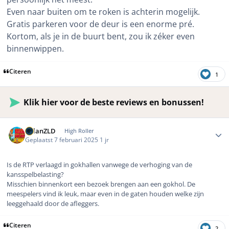
Even naar buiten om te roken is achterin mogelijk.
Gratis parkeren voor de deur is een enorme pré.
Kortom, als je in de buurt bent, zou ik zéker even
binnenwippen.
Citeren
1
Klik hier voor de beste reviews en bonussen!
Author stats
MilanZLD
High Roller
Geplaatst
7 februari 2025
1 jr
Is de RTP verlaagd in gokhallen vanwege de verhoging van de
kansspelbelasting?
Misschien binnenkort een bezoek brengen aan een gokhol. De
meespelers vind ik leuk, maar even in de gaten houden welke zijn
leeggehaald door de afleggers.
Citeren
2