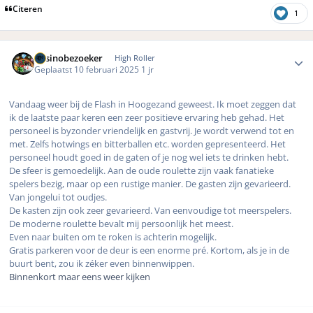
Citeren
1
Author stats
Casinobezoeker
High Roller
Geplaatst
10 februari 2025
1 jr
Vandaag weer bij de Flash in Hoogezand geweest. Ik moet zeggen dat
ik de laatste paar keren een zeer positieve ervaring heb gehad. Het
personeel is byzonder vriendelijk en gastvrij. Je wordt verwend tot en
met. Zelfs hotwings en bitterballen etc. worden gepresenteerd. Het
personeel houdt goed in de gaten of je nog wel iets te drinken hebt.
De sfeer is gemoedelijk. Aan de oude roulette zijn vaak fanatieke
spelers bezig, maar op een rustige manier. De gasten zijn gevarieerd.
Van jongelui tot oudjes.
De kasten zijn ook zeer gevarieerd. Van eenvoudige tot meerspelers.
De moderne roulette bevalt mij persoonlijk het meest.
Even naar buiten om te roken is achterin mogelijk.
Gratis parkeren voor de deur is een enorme pré. Kortom, als je in de
buurt bent, zou ik zéker even binnenwippen.
Binnenkort maar eens weer kijken