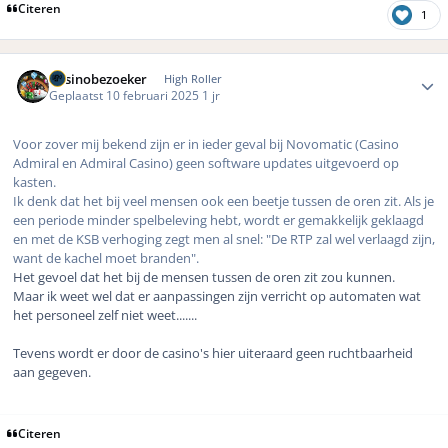
Citeren
1
Author stats
Casinobezoeker
High Roller
Geplaatst
10 februari 2025
1 jr
Voor zover mij bekend zijn er in ieder geval bij Novomatic (Casino
Admiral en Admiral Casino) geen software updates uitgevoerd op
kasten.
Ik denk dat het bij veel mensen ook een beetje tussen de oren zit. Als je
een periode minder spelbeleving hebt, wordt er gemakkelijk geklaagd
en met de KSB verhoging zegt men al snel: "De RTP zal wel verlaagd zijn,
want de kachel moet branden".
Het gevoel dat het bij de mensen tussen de oren zit zou kunnen.
Maar ik weet wel dat er aanpassingen zijn verricht op automaten wat
het personeel zelf niet weet.......
Tevens wordt er door de casino's hier uiteraard geen ruchtbaarheid
aan gegeven.
Citeren