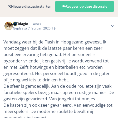
Nieuwe discussie starten
Reageer op deze discussie
Author stats
Solidagio
Whale
Geplaatst
7 februari 2025
1 jr
Vandaag weer bij de Flash in Hoogezand geweest. Ik
moet zeggen dat ik de laatste paar keren een zeer
positieve ervaring heb gehad. Het personeel is
byzonder vriendelijk en gastvrij. Je wordt verwend tot
en met. Zelfs hotwings en bitterballen etc. worden
gepresenteerd. Het personeel houdt goed in de gaten
of je nog wel iets te drinken hebt.
De sfeer is gemoedelijk. Aan de oude roulette zijn vaak
fanatieke spelers bezig, maar op een rustige manier. De
gasten zijn gevarieerd. Van jongelui tot oudjes.
De kasten zijn ook zeer gevarieerd. Van eenvoudige tot
meerspelers. De moderne roulette bevalt mij
persoonlijk het meest.