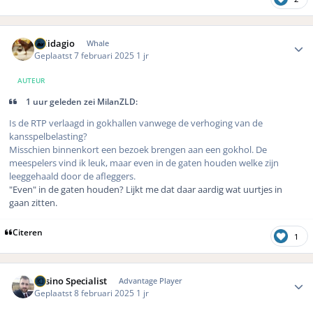
Author stats
Solidagio
Whale
Geplaatst
7 februari 2025
1 jr
AUTEUR
1 uur geleden zei MilanZLD:
Is de RTP verlaagd in gokhallen vanwege de verhoging van de
kansspelbelasting?
Misschien binnenkort een bezoek brengen aan een gokhol. De
meespelers vind ik leuk, maar even in de gaten houden welke zijn
leeggehaald door de afleggers.
"Even" in de gaten houden? Lijkt me dat daar aardig wat uurtjes in
gaan zitten.
Citeren
1
Author stats
Casino Specialist
Advantage Player
Geplaatst
8 februari 2025
1 jr