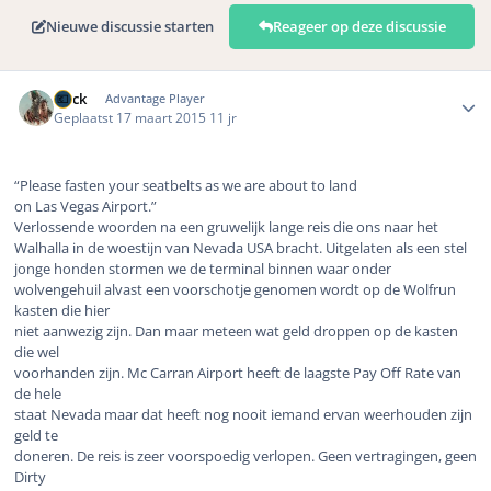
Nieuwe discussie starten
Reageer op deze discussie
Author stats
Buck
Advantage Player
Geplaatst
17 maart 2015
11 jr
“Please fasten your seatbelts as we are about to land
on Las Vegas Airport.
”
Verlossende woorden na een gruwelijk lange reis die ons naar het
Walhalla in de woestijn van Nevada USA bracht. Uitgelaten als een stel
jonge honden stormen we de terminal binnen waar onder
wolvengehuil alvast een voorschotje genomen wordt op de Wolfrun
kasten die hier
niet aanwezig zijn. Dan maar meteen wat geld droppen op de kasten
die wel
voorhanden zijn. Mc Carran Airport heeft de laagste Pay Off Rate van
de hele
staat Nevada maar dat heeft nog nooit iemand ervan weerhouden zijn
geld te
doneren. De reis is zeer voorspoedig verlopen. Geen vertragingen, geen
Dirty