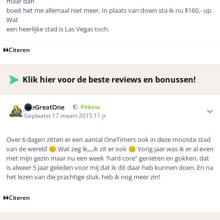
maar dan
boeit het me allemaal niet meer. In plaats van down sta ik nu $160,- up.
Wat
een heerlijke stad is Las Vegas toch.
Citeren
Klik hier voor de beste reviews en bonussen!
Author stats
TheGreatOne
Pitboss
Geplaatst
17 maart 2015
11 jr
Over 6 dagen zitten er een aantal OneTimers ook in deze mooiste stad
van de wereld
Wat zeg ik,,,,ik zit er ook
Vorig jaar was ik er al even
😊
😊
met mijn gezin maar nu een week 'hard core" genieten en gokken, dat
is alweer 5 jaar geleden voor mij dat ik dit daar heb kunnen doen. En na
het lezen van die prachtige stuk, heb ik nog meer zin!
Citeren