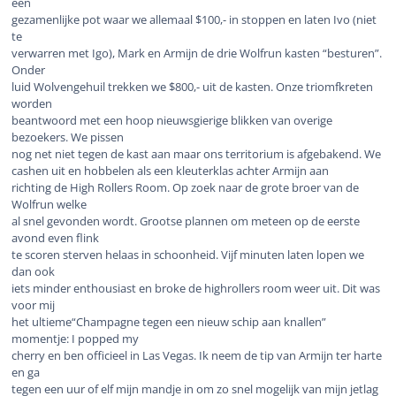
een
gezamenlijke pot waar we allemaal $100,- in stoppen en laten Ivo (niet
te
verwarren met Igo), Mark en Armijn de drie Wolfrun kasten “besturen”.
Onder
luid Wolvengehuil trekken we $800,- uit de kasten. Onze triomfkreten
worden
beantwoord met een hoop nieuwsgierige blikken van overige
bezoekers. We pissen
nog net niet tegen de kast aan maar ons territorium is afgebakend. We
cashen uit en hobbelen als een kleuterklas achter Armijn aan
richting de High Rollers Room. Op zoek naar de grote broer van de
Wolfrun welke
al snel gevonden wordt. Grootse plannen om meteen op de eerste
avond even flink
te scoren sterven helaas in schoonheid. Vijf minuten laten lopen we
dan ook
iets minder enthousiast en broke de highrollers room weer uit. Dit was
voor mij
het ultieme“Champagne tegen een nieuw schip aan knallen”
momentje: I popped my
cherry en ben officieel in Las Vegas. Ik neem de tip van Armijn ter harte
en ga
tegen een uur of elf mijn mandje in om zo snel mogelijk van mijn jetlag