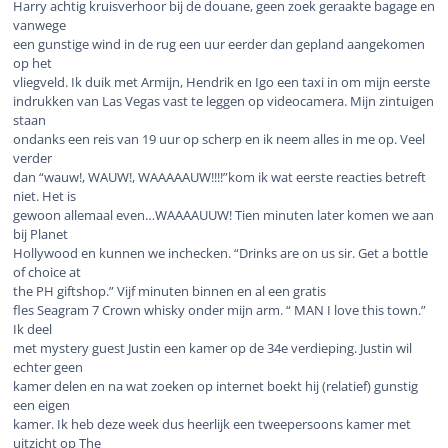
Harry achtig kruisverhoor bij de douane, geen zoek geraakte bagage en
vanwege
een gunstige wind in de rug een uur eerder dan gepland aangekomen
op het
vliegveld. Ik duik met Armijn, Hendrik en Igo een taxi in om mijn eerste
indrukken van Las Vegas vast te leggen op videocamera. Mijn zintuigen
staan
ondanks een reis van 19 uur op scherp en ik neem alles in me op. Veel
verder
dan “wauw!, WAUW!, WAAAAAUW!!!!”kom ik wat eerste reacties betreft
niet. Het is
gewoon allemaal even…WAAAAUUW! Tien minuten later komen we aan
bij Planet
Hollywood en kunnen we inchecken. “Drinks are on us sir. Get a bottle
of choice at
the PH giftshop.”
Vijf minuten binnen en al een gratis
fles Seagram 7 Crown whisky onder mijn arm. “ MAN I love this town.”
Ik deel
met mystery guest Justin een kamer op de 34e verdieping. Justin wil
echter geen
kamer delen en na wat zoeken op internet boekt hij (relatief) gunstig
een eigen
kamer. Ik heb deze week dus heerlijk een tweepersoons kamer met
uitzicht op The