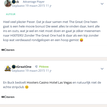
Buck
Advantage Player
Geplaatst
19 maart 2015
11 jr
AUTEUR
Heel veel plezier Pexer. Dat je daar samen met The Great One heen
gaat is een hele mooie bonus! Die weet alles te vinden daar, kent alle
ins en outs, wat je wel en niet moet doen en gaat je zéker meenemen
naar H00TERS! Zonder The Great One had ik daar als een kip zonder
kop wat verdwaasd rondgelopen en een hoop gemist
😛
Citeren
Author stats
TheGreatOne
Pitboss
Geplaatst
19 maart 2015
11 jr
En Buck bedoelt
Hooters Casino Hotel Las Vegas
en natuurlijk niet de
echte stripclub
😊
Citeren