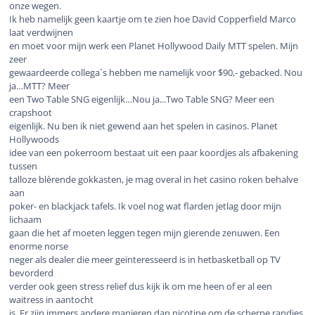
onze wegen.
Ik heb namelijk geen kaartje om te zien hoe David Copperfield Marco
laat verdwijnen
en moet voor mijn werk een Planet Hollywood Daily MTT spelen. Mijn
zeer
gewaardeerde collega´s hebben me namelijk voor $90,- gebacked. Nou
ja…MTT? Meer
een Two Table SNG eigenlijk…Nou ja...Two Table SNG? Meer een
crapshoot
eigenlijk. Nu ben ik niet gewend aan het spelen in casinos. Planet
Hollywoods
idee van een pokerroom bestaat uit een paar koordjes als afbakening
tussen
talloze blèrende gokkasten, je mag overal in het casino roken behalve
aan
poker- en blackjack tafels. Ik voel nog wat flarden jetlag door mijn
lichaam
gaan die het af moeten leggen tegen mijn gierende zenuwen. Een
enorme norse
neger als dealer die meer geïnteresseerd is in hetbasketball op TV
bevorderd
verder ook geen stress relief dus kijk ik om me heen of er al een
waitress in aantocht
is. Er zijn immers andere manieren dan nicotine om de scherpe randjes