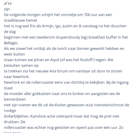
af te
zijn.
De volgende morgen schijnt het zonnetje om 700 uur aan een
staalblauwe hemel.
Het is nog wat fris als Armijn, Igo, Justin en ik vandaag na het douchen
de dag
beginnen met een (wederom stupendously big) breakfast buffet in het
Bellagio.
Als we zowel het ontbijt als de lunch naar binnen gewerkt hebben en
weer buiten
staan komen we Johan en Aquil (of was het Rudolf?) tegen. We
besluiten samen op
te trekken via het nieuwe Aria forum om vandaar uit door te stoten
naar NewYork
NewYork en de rollercoaster eens van dichtbij te bekijken. Bij de ingang
staat
de moeder aller gokkasten naar ons te lonken en aangezien we de
beroerdsten
niet zijn voeren we dit uit de kluiten gewassen stuk toeristenschroot de
nodige
dollarbiljetten. Kansloze actie uiteraard maar dat mag de pret niet
drukken. De
rollercoaster was echter nog gesloten en opent pas over een uur. Zo