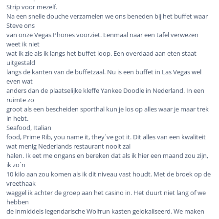
Strip voor mezelf.
Na een snelle douche verzamelen we ons beneden bij het buffet waar
Steve ons
van onze Vegas Phones voorziet. Eenmaal naar een tafel verwezen
weet ik niet
wat ik zie als ik langs het buffet loop. Een overdaad aan eten staat
uitgestald
langs de kanten van de buffetzaal. Nu is een buffet in Las Vegas wel
even wat
anders dan de plaatselijke kleffe Yankee Doodle in Nederland. In een
ruimte zo
groot als een bescheiden sporthal kun je los op alles waar je maar trek
in hebt.
Seafood, Italian
food, Prime Rib, you name it, they´ve got it.
Dit alles van een kwaliteit
wat menig Nederlands restaurant nooit zal
halen. Ik eet me ongans en bereken dat als ik hier een maand zou zijn,
ik zo´n
10 kilo aan zou komen als ik dit niveau vast houdt. Met de broek op de
vreethaak
waggel ik achter de groep aan het casino in. Het duurt niet lang of we
hebben
de inmiddels legendarische Wolfrun kasten gelokaliseerd. We maken