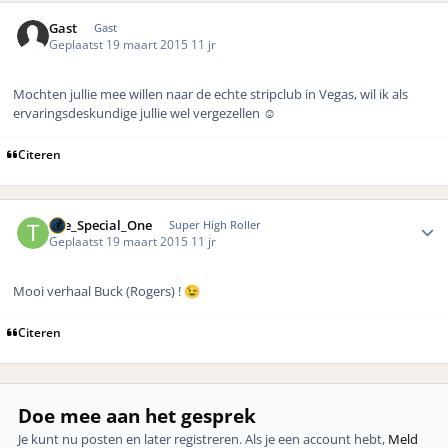
Gast
Gast
Geplaatst
19 maart 2015
11 jr
Mochten jullie mee willen naar de echte stripclub in Vegas, wil ik als
ervaringsdeskundige jullie wel vergezellen ☺️
Citeren
Author stats
The_Special_One
Super High Roller
Geplaatst
19 maart 2015
11 jr
Mooi verhaal Buck (Rogers) !
😉
Citeren
Doe mee aan het gesprek
Je kunt nu posten en later registreren. Als je een account hebt,
Meld