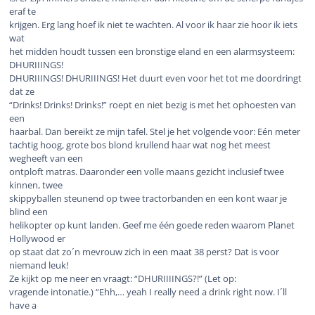
eraf te
krijgen. Erg lang hoef ik niet te wachten. Al voor ik haar zie hoor ik iets
wat
het midden houdt tussen een bronstige eland en een alarmsysteem:
DHURIIINGS!
DHURIIINGS! DHURIIINGS! Het duurt even voor het tot me doordringt
dat ze
“Drinks! Drinks! Drinks!” roept en niet bezig is met het ophoesten van
een
haarbal. Dan bereikt ze mijn tafel. Stel je het volgende voor: Eén meter
tachtig hoog, grote bos blond krullend haar wat nog het meest
wegheeft van een
ontploft matras. Daaronder een volle maans gezicht inclusief twee
kinnen, twee
skippyballen steunend op twee tractorbanden en een kont waar je
blind een
helikopter op kunt landen. Geef me één goede reden waarom Planet
Hollywood er
op staat dat zo´n mevrouw zich in een maat 38 perst? Dat is voor
niemand leuk!
Ze kijkt op me neer en vraagt: “DHURIIIINGS?!” (Let op:
vragende intonatie.) “Ehh,… yeah I really need a drink right now. I´ll
have a