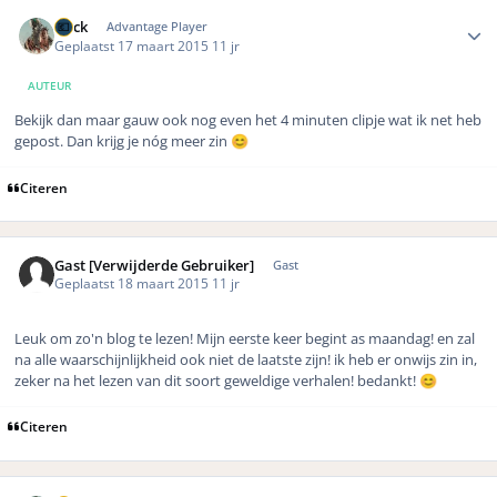
Author stats
Buck
Advantage Player
Geplaatst
17 maart 2015
11 jr
AUTEUR
Bekijk dan maar gauw ook nog even het 4 minuten clipje wat ik net heb
gepost. Dan krijg je nóg meer zin
😊
Citeren
Gast [Verwijderde Gebruiker]
Gast
Geplaatst
18 maart 2015
11 jr
Leuk om zo'n blog te lezen! Mijn eerste keer begint as maandag! en zal
na alle waarschijnlijkheid ook niet de laatste zijn! ik heb er onwijs zin in,
zeker na het lezen van dit soort geweldige verhalen! bedankt!
😊
Citeren
Author stats