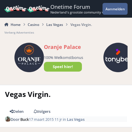
Spring naar bijdragen
Onetime Forum
Aanmelden
Nederland's grootste community voor de spannende 
Home
Casino
Las Vegas
Vegas Virgin.
Verberg Advertenties
Oranje Palace
100% Welkomstbonus
Speel hier!
Vegas Virgin.
Delen
Volgers
Door
Buck
17 maart 2015
11 jr
in
Las Vegas