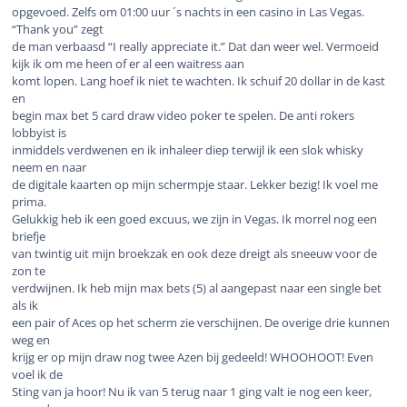
opgevoed. Zelfs om 01:00 uur ´s nachts in een casino in Las Vegas.
“Thank you” zegt
de man verbaasd “I really appreciate it.” Dat dan weer wel. Vermoeid
kijk ik om me heen of er al een waitress aan
komt lopen. Lang hoef ik niet te wachten. Ik schuif 20 dollar in de kast
en
begin max bet 5 card draw video poker te spelen. De anti rokers
lobbyist is
inmiddels verdwenen en ik inhaleer diep terwijl ik een slok whisky
neem en naar
de digitale kaarten op mijn schermpje staar. Lekker bezig! Ik voel me
prima.
Gelukkig heb ik een goed excuus, we zijn in Vegas. Ik morrel nog een
briefje
van twintig uit mijn broekzak en ook deze dreigt als sneeuw voor de
zon te
verdwijnen. Ik heb mijn max bets (5) al aangepast naar een single bet
als ik
een pair of Aces op het scherm zie verschijnen. De overige drie kunnen
weg en
krijg er op mijn draw nog twee Azen bij gedeeld! WHOOHOOT! Even
voel ik de
Sting van ja hoor! Nu ik van 5 terug naar 1 ging valt ie nog een keer,