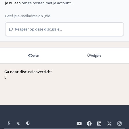
je nu aan
om te posten met je account.
Reageer op deze discussie...
Delen
Volgers
Ga naar discussieoverzicht
Light Mode
Dark Mode
Systeemvoorkeuren
y
f
l
x
i
o
a
i
n