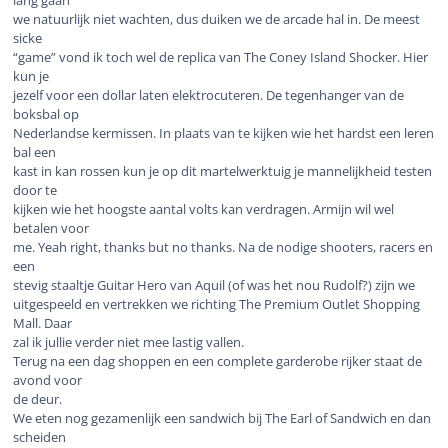
lang gaan
we natuurlijk niet wachten, dus duiken we de arcade hal in. De meest
sicke
“game” vond ik toch wel de replica van The Coney Island Shocker. Hier
kun je
jezelf voor een dollar laten elektrocuteren. De tegenhanger van de
boksbal op
Nederlandse kermissen. In plaats van te kijken wie het hardst een leren
bal een
kast in kan rossen kun je op dit martelwerktuig je mannelijkheid testen
door te
kijken wie het hoogste aantal volts kan verdragen. Armijn wil wel
betalen voor
me. Yeah right, thanks but no thanks. Na de nodige shooters, racers en
een
stevig staaltje Guitar Hero van Aquil (of was het nou Rudolf?) zijn we
uitgespeeld en vertrekken we richting The Premium Outlet Shopping
Mall. Daar
zal ik jullie verder niet mee lastig vallen.
Terug na een dag shoppen en een complete garderobe rijker staat de
avond voor
de deur.
We eten nog gezamenlijk een sandwich bij The Earl of Sandwich en dan
scheiden