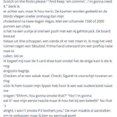
Scotch on the Rocks please.” “And Keep ´em commin´, I´m gonna need
it.” denk ik
er achter aan, maar ik hou me in.
De kaarten worden gedeeld en de
blinds vliegen sneller omhoog dan mijn
cholesterol na twee dagen Vegas. Met een schamele 1500 of 2000
punten aan chips
is het na een uurtje al snel een push met een AJ gehitte Jack. De board
bestaat
helaas uit drie schoppen, een vierde zit er niet meer in. Ik mag het veld
ruimen tegen een 58suited. Prima hand uiteraard om een preflop raise
mee te
callen. GG sir.
Ik begeef mij naar de 5 card draw kast omdat het de enige kast is die ik
nog
enigszins begrijp.
Checken of er een asbak staat: Check!. Sigaret te voorschijn toveren en
nog
vóór ik hem tussen mijn lippen heb hoor ik een wat oudere kerel naast
me
vragen: “Ehhrm..You gonna smoke that?” “No! I´m gonna
eat it” was mijn eerste reactie maar ik hou het bij een beleefd:” No that
´s
alright, I won´t smoke if it bothers you.” De man maakte al aanstalten
om te verkassen maar ik ben nu eenmaal goed