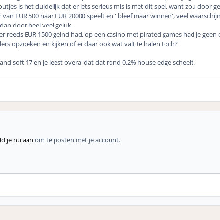
utjes is het duidelijk dat er iets serieus mis is met dit spel, want zou door
 van EUR 500 naar EUR 20000 speelt en ' bleef maar winnen', veel waarschijnli
dan door heel veel geluk.
er reeds EUR 1500 geind had, op een casino met pirated games had je geen 
ders opzoeken en kijken of er daar ook wat valt te halen toch?
stand soft 17 en je leest overal dat dat rond 0,2% house edge scheelt.
d je nu aan
om te posten met je account.