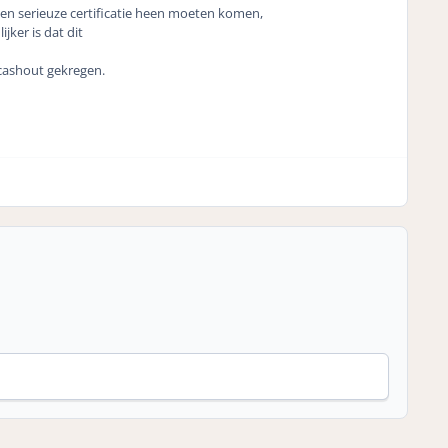
 geen serieuze certificatie heen moeten komen,
jker is dat dit
cashout gekregen.