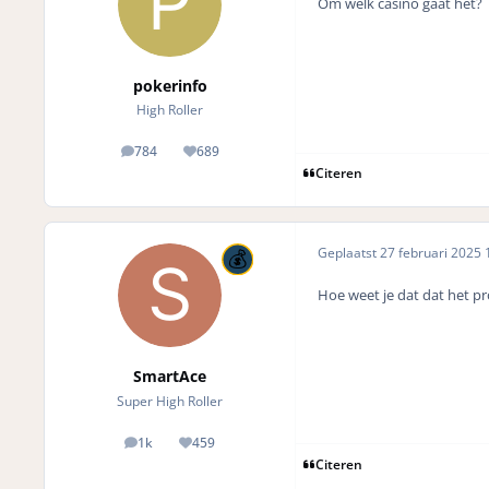
Om welk casino gaat het?
pokerinfo
High Roller
784
689
posts
Reputation
Citeren
Geplaatst
27 februari 2025
1
Hoe weet je dat dat het pr
SmartAce
Super High Roller
1k
459
posts
Reputation
Citeren