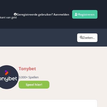
Geregistreerde gebruiker? Aanmelden
Registreren
kant van geld
Zoeken...
Tonybet
3.000+ Spellen
Speel hier!