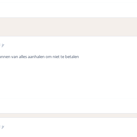
 jr
 kunnen van alles aanhalen om niet te betalen
 jr