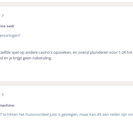
 jr
ne said:
 ervaringen?
zelfde spel op andere casino's opzoeken, en overal plunderen voor 1-2K tot
 en je krijgt geen nabetaling.
 jr
gmachine:
7 te hitten het huisvoordeel juist is gestegen, maar kan dit een reden zijn o