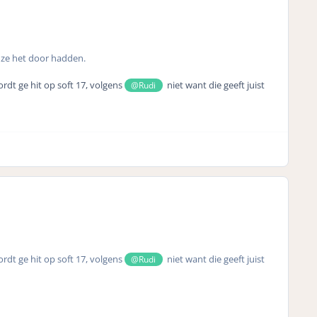
 ze het door hadden.
wordt ge hit op soft 17, volgens
niet want die geeft juist
@Rudi
wordt ge hit op soft 17, volgens
niet want die geeft juist
@Rudi