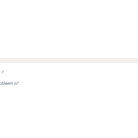
 jr
obleem is?