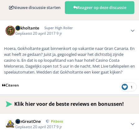
Nieuwe discussie starten
Reageer op deze discussie
Author stats
Gokholtante
Super High Roller
Geplaatst
20 april 2017
9 jr
Hoera, Gokholtante gaat binnenkort op vakantie naar Gran Canaria. En
wat heeft ze gedaan? Juist ja, gegoogled waar het dichtstbij zijnde
casino is. En dat is op loopafstand van haar hotel! Casino Costa
Meloneras. Dagelijks open tot 5 uur in de nacht. Met Live tafelspelen en
speelautomaten. Wedden dat Gokholtante een keer gaat kijken?
Citeren
1
Klik hier voor de beste reviews en bonussen!
Author stats
TheGreatOne
Pitboss
Geplaatst
20 april 2017
9 jr