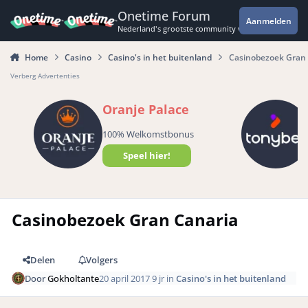
Spring naar bijdragen
Onetime Forum
Aanmelden
Nederland's grootste community voor de spannende 
Home
Casino
Casino's in het buitenland
Casinobezoek Gran 
Verberg Advertenties
Oranje Palace
100% Welkomstbonus
Speel hier!
Casinobezoek Gran Canaria
Delen
Volgers
Door
Gokholtante
20 april 2017
9 jr
in
Casino's in het buitenland