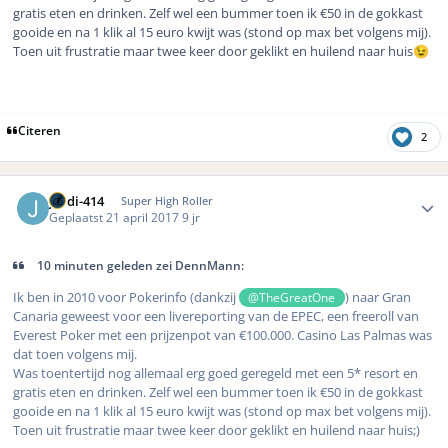
gratis eten en drinken. Zelf wel een bummer toen ik €50 in de gokkast
gooide en na 1 klik al 15 euro kwijt was (stond op max bet volgens mij).
Toen uit frustratie maar twee keer door geklikt en huilend naar huis
😉
Citeren
2
Author stats
jordi-414
Super High Roller
Geplaatst
21 april 2017
9 jr
10 minuten geleden zei DennMann:
Ik ben in 2010 voor Pokerinfo (dankzij
) naar Gran
@TheGreatOne
Canaria geweest voor een livereporting van de EPEC, een freeroll van
Everest Poker met een prijzenpot van €100.000. Casino Las Palmas was
dat toen volgens mij.
Was toentertijd nog allemaal erg goed geregeld met een 5* resort en
gratis eten en drinken. Zelf wel een bummer toen ik €50 in de gokkast
gooide en na 1 klik al 15 euro kwijt was (stond op max bet volgens mij).
Toen uit frustratie maar twee keer door geklikt en huilend naar huis;)