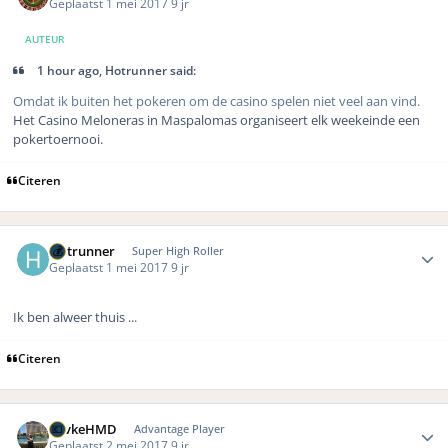
Geplaatst
1 mei 2017
9 jr
AUTEUR
1 hour ago, Hotrunner said:
Omdat ik buiten het pokeren om de casino spelen niet veel aan vind.
Het Casino Meloneras in Maspalomas organiseert elk weekeinde een
pokertoernooi.
Citeren
Author stats
Hotrunner
Super High Roller
Geplaatst
1 mei 2017
9 jr
Ik ben alweer thuis ...
Citeren
Author stats
KevkeHMD
Advantage Player
Geplaatst
2 mei 2017
9 jr