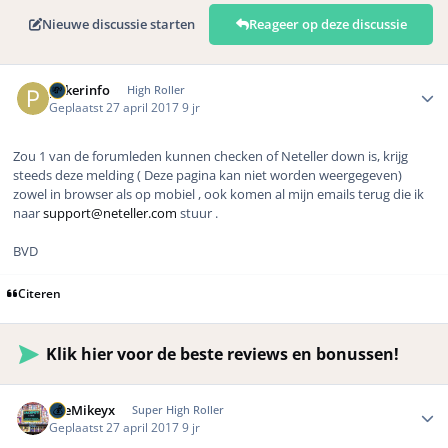
Nieuwe discussie starten
Reageer op deze discussie
Author stats
pokerinfo
High Roller
Geplaatst
27 april 2017
9 jr
Zou 1 van de forumleden kunnen checken of Neteller down is, krijg
steeds deze melding ( Deze pagina kan niet worden weergegeven)
zowel in browser als op mobiel , ook komen al mijn emails terug die ik
naar
support@neteller.com
stuur .
BVD
Citeren
Klik hier voor de beste reviews en bonussen!
Author stats
TheMikeyx
Super High Roller
Geplaatst
27 april 2017
9 jr