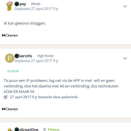
Dopey
Whale
Geplaatst
27 april 2017
9 jr
Ik kan gewoon inloggen.
Citeren
Author stats
pokerinfo
High Roller
Geplaatst
27 april 2017
9 jr
AUTEUR
Tis puur een IP probleem, log net via de APP in met wifi en geen
verbinding, doe het daarna met 4G en verbinding, dus techneuten
KOM ER MAAR IN
27 april 2017
9 jr
bewerkt door pokerinfo
Citeren
Author stats
TheGreatOne
Pitboss