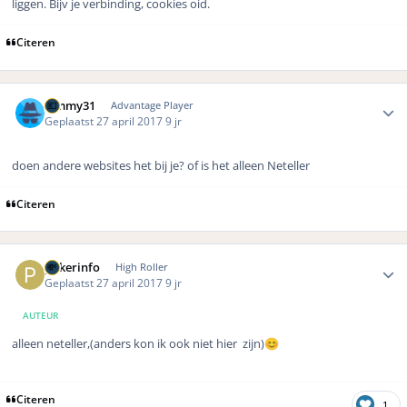
liggen. Bijv je verbinding, cookies oid.
Citeren
Author stats
Timmy31
Advantage Player
Geplaatst
27 april 2017
9 jr
doen andere websites het bij je? of is het alleen Neteller
Citeren
Author stats
pokerinfo
High Roller
Geplaatst
27 april 2017
9 jr
AUTEUR
alleen neteller,(anders kon ik ook niet hier zijn)
😊
Citeren
1