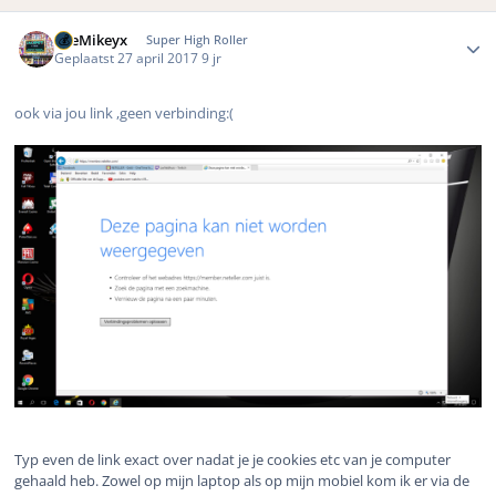
Author stats
TheMikeyx
Super High Roller
Geplaatst
27 april 2017
9 jr
ook via jou link ,geen verbinding:(
Typ even de link exact over nadat je je cookies etc van je computer
gehaald heb. Zowel op mijn laptop als op mijn mobiel kom ik er via de