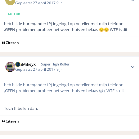
Geplaatst
27 april 2017
9 jr
AUTEUR
heb bij de buren(ander IP) ingelogd op neteller met mijn telefoon
,GEEN problemen,probeer het weer thuis en helaas
WTF is dit
🙁
🙁
Citeren
Author stats
TheMikeyx
Super High Roller
Geplaatst
27 april 2017
9 jr
heb bij de buren(ander IP) ingelogd op neteller met mijn telefoon
,GEEN problemen,probeer het weer thuis en helaas ☹️:( WTF is dit
Toch ff bellen dan.
Citeren
Author stats