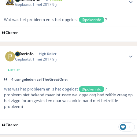
Geplaatst
1 mei 2017
9 jr
Wat was het probleem en is het opgelost
?
@pokerinfo
Citeren
Author stats
pokerinfo
High Roller
Geplaatst
1 mei 2017
9 jr
AUTEUR
4 uur geleden zei TheGreatOne:
Wat was het probleem en is het opgelost
?
@pokerinfo
probleem niet bekend maar intussen wel opgelost( had zelfde vraag op
het ziggo forum gesteld en daar was ook iemand met hetzelfde
probleem)
Citeren
1