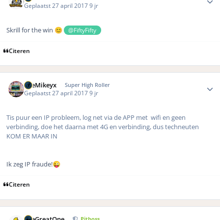
Geplaatst
27 april 2017
9 jr
Skrill for the win
@FiftyFifty
😊
Citeren
Author stats
TheMikeyx
Super High Roller
Geplaatst
27 april 2017
9 jr
Tis puur een IP probleem, log net via de APP met wifi en geen
verbinding, doe het daarna met 4G en verbinding, dus techneuten
KOM ER MAAR IN
Ik zeg IP fraude!
😜
Citeren
Author stats
TheGreatOne
Pitboss