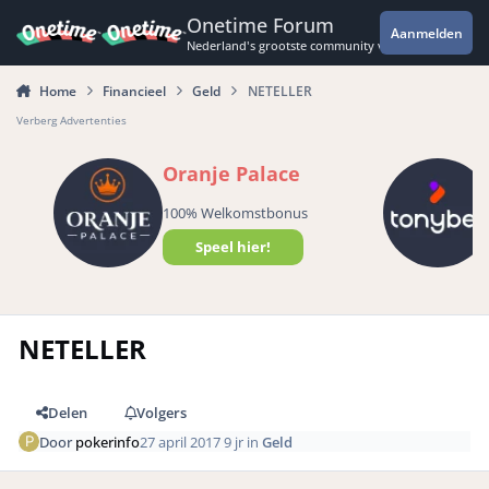
Spring naar bijdragen
Onetime Forum
Aanmelden
Nederland's grootste community voor de spannende 
Home
Financieel
Geld
NETELLER
Verberg Advertenties
Oranje Palace
100% Welkomstbonus
Speel hier!
NETELLER
Delen
Volgers
Door
pokerinfo
27 april 2017
9 jr
in
Geld