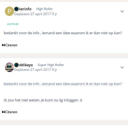
Author stats
pokerinfo
High Roller
Geplaatst
27 april 2017
9 jr
AUTEUR
bedankt voor de info , iemand een idee waarom ik er dan niet op kan?
Citeren
Author stats
TheMikeyx
Super High Roller
Geplaatst
27 april 2017
9 jr
bedankt voor de info , iemand een idee waarom ik er dan niet op kan?
Ik zou het niet weten. Je kunt nu iig inloggen ☺️
Citeren
Author stats