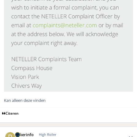
Kan alleen deze vinden
Citeren
Author stats
pokerinfo
High Roller