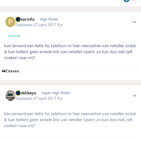
Author stats
pokerinfo
High Roller
Geplaatst
27 april 2017
9 jr
AUTEUR
kan iemand een liefst NL telefoon nr hier neerzetten van neteller zodat
ik kan bellen( geen enkele link van neteller opent ,zo kan dus niet zelf
zoeken naar nr)?
Citeren
Author stats
TheMikeyx
Super High Roller
Geplaatst
27 april 2017
9 jr
kan iemand een liefst NL telefoon nr hier neerzetten van neteller zodat
ik kan bellen( geen enkele link van neteller opent ,zo kan dus niet zelf
zoeken naar nr)?