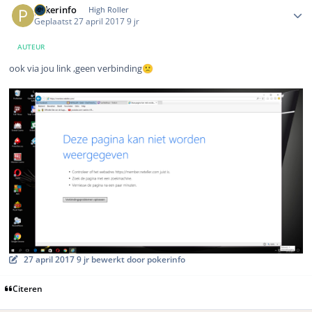
pokerinfo
High Roller
Geplaatst
27 april 2017
9 jr
AUTEUR
ook via jou link ,geen verbinding
🙁
27 april 2017
9 jr
bewerkt door pokerinfo
Citeren