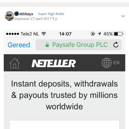
Author stats
TheMikeyx
Super High Roller
Geplaatst
27 april 2017
9 jr