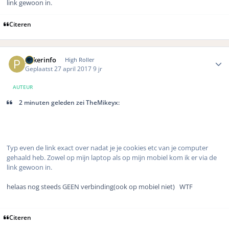
link gewoon in.
Citeren
Author stats
pokerinfo
High Roller
Geplaatst
27 april 2017
9 jr
AUTEUR
2 minuten geleden zei TheMikeyx:
Typ even de link exact over nadat je je cookies etc van je computer
gehaald heb. Zowel op mijn laptop als op mijn mobiel kom ik er via de
link gewoon in.
helaas nog steeds GEEN verbinding(ook op mobiel niet) WTF
Citeren