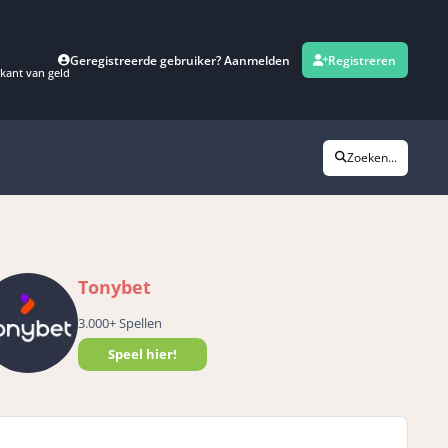
Geregistreerde gebruiker? Aanmelden
Registreren
kant van geld
Zoeken...
Tonybet
3.000+ Spellen
Speel hier!