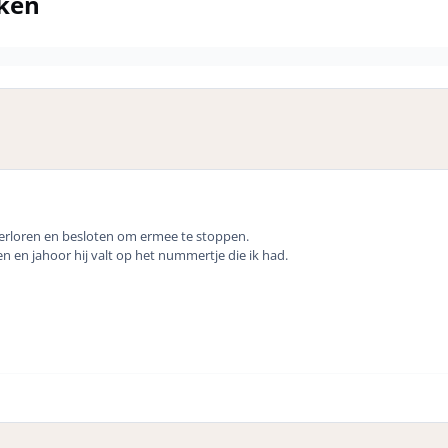
jken
 verloren en besloten om ermee te stoppen.
jken en jahoor hij valt op het nummertje die ik had.