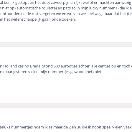
ook al ben ik gestopt en het doet zoveel pijn en lijkt wel of er machten aanwezig
 niet op (automatische roulette) en pats zo in mijn lucky nummer 1 (die ik alt
 onthouden en de rest vergeten we en wuiven we snel weg, maar dat het (te)
en het wetenschappelijk gaan onderzoeken.
in Holland casino Breda. Stond 500 eurootjes achter, alle centjes op en toc
gen maar gisteren vielen mijn nummertjes gewoon (net) niet
luks nummertjes noem ik ze maar,de 2 en 36 die ik nooit speel vielen vaak