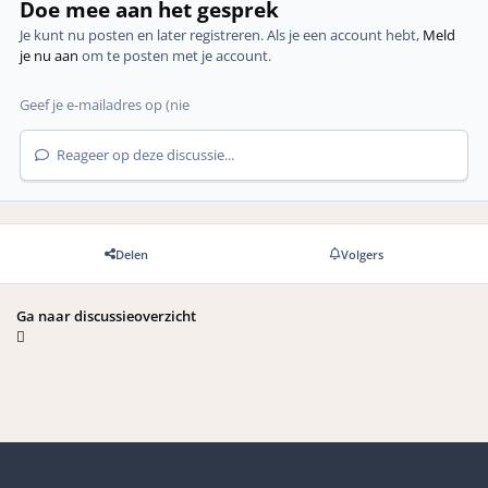
Doe mee aan het gesprek
Je kunt nu posten en later registreren. Als je een account hebt,
Meld
je nu aan
om te posten met je account.
Reageer op deze discussie...
Delen
Volgers
Ga naar discussieoverzicht