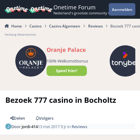
Spring naar bijdragen
Onetime Forum
Aanmelden
Nederland's grootste community voor de spannende 
Home
Casino
Casino Algemeen
Reviews
Bezoek 777 casi
Verberg Advertenties
Oranje Palace
100% Welkomstbonus
Speel hier!
Bezoek 777 casino in Bocholtz
Delen
Volgers
Door
jordi-414
13 mei 2017
9 jr
in
Reviews