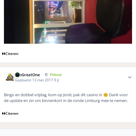
Citeren
Author stats
TheGreatOne
Pitboss
Geplaatst
13 mei 2017
9 jr
Bingo en dobbel vrijdag, kom op Jordi, pak dit casino in
Dank voor
😊
de update en zin om binnenkort in de ronde Limburg mee te nemen.
Citeren