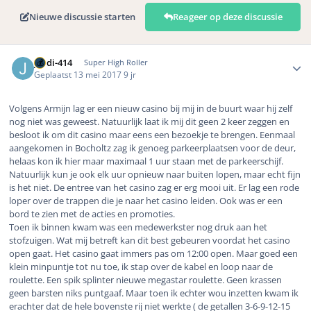
Nieuwe discussie starten
Reageer op deze discussie
Author stats
jordi-414
Super High Roller
Geplaatst
13 mei 2017
9 jr
Volgens Armijn lag er een nieuw casino bij mij in de buurt waar hij zelf
nog niet was geweest. Natuurlijk laat ik mij dit geen 2 keer zeggen en
besloot ik om dit casino maar eens een bezoekje te brengen. Eenmaal
aangekomen in Bocholtz zag ik genoeg parkeerplaatsen voor de deur,
helaas kon ik hier maar maximaal 1 uur staan met de parkeerschijf.
Natuurlijk kun je ook elk uur opnieuw naar buiten lopen, maar echt fijn
is het niet. De entree van het casino zag er erg mooi uit. Er lag een rode
loper over de trappen die je naar het casino leiden. Ook was er een
bord te zien met de acties en promoties.
Toen ik binnen kwam was een medewerkster nog druk aan het
stofzuigen. Wat mij betreft kan dit best gebeuren voordat het casino
open gaat. Het casino gaat immers pas om 12:00 open. Maar goed een
klein minpuntje tot nu toe, ik stap over de kabel en loop naar de
roulette. Een spik splinter nieuwe megastar roulette. Geen krassen
geen barsten niks puntgaaf. Maar toen ik echter wou inzetten kwam ik
erachter dat de hele bovenste rij niet werkte ( de getallen 3-6-9-12-15