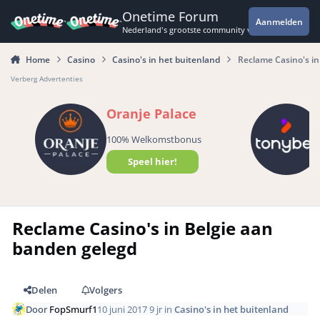
Spring naar bijdragen
Onetime Forum
Aanmelden
Nederland's grootste community voor de spannende 
Home
Casino
Casino's in het buitenland
Reclame Casino's in
Verberg Advertenties
Oranje Palace
100% Welkomstbonus
Speel hier!
Reclame Casino's in Belgie aan
banden gelegd
Delen
Volgers
Door
FopSmurf1
10 juni 2017
9 jr
in
Casino's in het buitenland