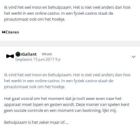
Ik vind het wel mooi en behulpzaam. Het is niet veel anders dan hoe
het werkt in een online casino. In een fysiek casino staat de
pinautomaat ook om het hoekje.
Citeren
Author stats
TheGallant
Whale
Geplaatst
15 juni 2017
9 jr
Ik vind het wel mooi en behulpzaam. Het is niet veel anders dan hoe
het werkt in een online casino. In een fysiek casino staat de
pinautomaat ook om het hoekje.
Het gaat vooral om het moment dat je toch weer even naar het
apparaat moet lopen en gezien wordt. Deze manier van spelen kent
geen sociale controle en een moment van bezinning, lijkt mij.
Behulpzaam is het zeker maar of....