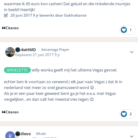
waarmee ik 85 euro kon cashen! Dat geluid en die rinkelende muntjes
in beeld! Heerlijk!
20 juni 2017
9 jr
bewerkt door Gokholtante
Citeren
1
Author stats
KevkeHMD
Advantage Player
Geplaatst
21 juni 2017
9 jr
willy wonka geeft mij het ultieme Vegas gevoel.
@ROELETTE
echter ben ik voortaan zo verwend ( elk jaar naar Vegas ) dat ik in
nederland niet meer zo snel geamuseerd word 😛 .
Als je er een paar keer geweest bent ga je het e.e.a. met Vegas
vergelijken , en dan valt het meestal vies tegen 😉
Citeren
2
Author stats
rhellevo
Whale