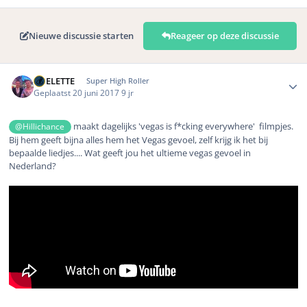
Nieuwe discussie starten
Reageer op deze discussie
Author stats
ROELETTE
Super High Roller
Geplaatst
20 juni 2017
9 jr
maakt dagelijks 'vegas is f*cking everywhere' filmpjes.
@Hillichance
Bij hem geeft bijna alles hem het Vegas gevoel, zelf krijg ik het bij
bepaalde liedjes.... Wat geeft jou het ultieme vegas gevoel in
Nederland?