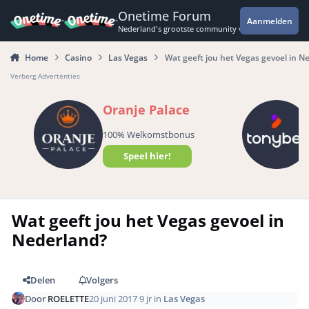
Spring naar bijdragen
Onetime Forum
Aanmelden
Nederland's grootste community voor de spannende 
Home
Casino
Las Vegas
Wat geeft jou het Vegas gevoel in N
Verberg Advertenties
Oranje Palace
100% Welkomstbonus
Speel hier!
Wat geeft jou het Vegas gevoel in
Nederland?
Delen
Volgers
Door
ROELETTE
20 juni 2017
9 jr
in
Las Vegas