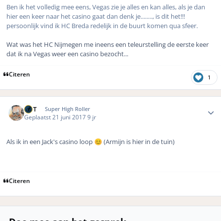
Ben ik het volledig mee eens, Vegas zie je alles en kan alles, als je dan
hier een keer naar het casino gaat dan denk je........, is dit het!!!
persoonlijk vind ik HC Breda redelijk in de buurt komen qua sfeer.
Wat was het HC Nijmegen me ineens een teleurstelling de eerste keer
dat ik na Vegas weer een casino bezocht...
Citeren
1
Author stats
MrT
Super High Roller
Geplaatst
21 juni 2017
9 jr
Als ik in een Jack's casino loop
(Armijn is hier in de tuin)
😊
Citeren