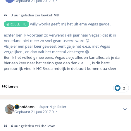
Geplaatst
21 juni 2017
9 jr
3 uur geleden zei KevkeHMD:
willy wonka geeft mij het ultieme Vegas gevoel.
@ROELETTE
echter ben ik voortaan zo verwend ( elk jaar naar Vegas ) dat ik in
nederland niet meer zo snel geamuseerd word 😛 .
Als je er een paar keer geweest bent ga je het e.e.a. met Vegas
vergelijken , en dan valt het meestal vies tegen 😉
Ben ik het volledig mee eens, Vegas zie je alles en kan alles, als je dan
hier een keer naar het casino gaat dan denk je........, is dit het!!!
persoonlijk vind ik HC Breda redelijk in de buurt komen qua sfeer.
Citeren
2
Author stats
DennMann
Super High Roller
Geplaatst
21 juni 2017
9 jr
4 uur geleden zei rhellevo: