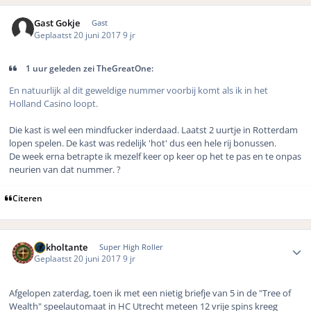
Gast Gokje
Gast
Geplaatst
20 juni 2017
9 jr
1 uur geleden zei TheGreatOne:
En natuurlijk al dit geweldige nummer voorbij komt als ik in het
Holland Casino loopt.
Die kast is wel een mindfucker inderdaad. Laatst 2 uurtje in Rotterdam
lopen spelen. De kast was redelijk 'hot' dus een hele rij bonussen.
De week erna betrapte ik mezelf keer op keer op het te pas en te onpas
neurien van dat nummer. ?
Citeren
Author stats
Gokholtante
Super High Roller
Geplaatst
20 juni 2017
9 jr
Afgelopen zaterdag, toen ik met een nietig briefje van 5 in de "Tree of
Wealth" speelautomaat in HC Utrecht meteen 12 vrije spins kreeg