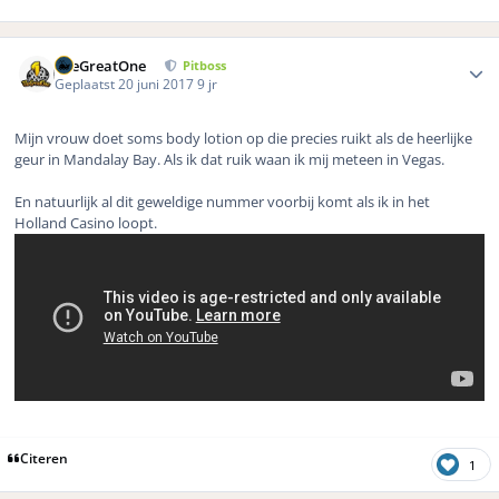
Author stats
TheGreatOne
Pitboss
Geplaatst
20 juni 2017
9 jr
Mijn vrouw doet soms body lotion op die precies ruikt als de heerlijke
geur in Mandalay Bay. Als ik dat ruik waan ik mij meteen in Vegas.
En natuurlijk al dit geweldige nummer voorbij komt als ik in het
Holland Casino loopt.
Citeren
1