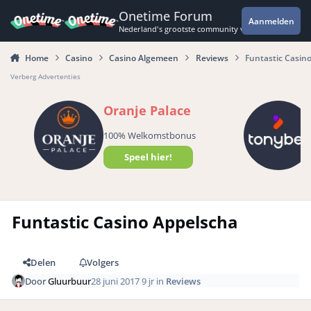
Spring naar bijdragen
Onetime Forum
Aanmelden
Nederland's grootste community voor de spannende 
Home
Casino
Casino Algemeen
Reviews
Funtastic Casin
Verberg Advertenties
Oranje Palace
100% Welkomstbonus
Speel hier!
Funtastic Casino Appelscha
Delen
Volgers
Door
Gluurbuur
28 juni 2017
9 jr
in
Reviews