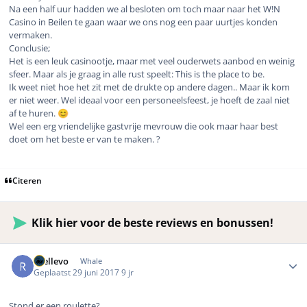
Na een half uur hadden we al besloten om toch maar naar het W!N
Casino in Beilen te gaan waar we ons nog een paar uurtjes konden
vermaken.
Conclusie;
Het is een leuk casinootje, maar met veel ouderwets aanbod en weinig
sfeer. Maar als je graag in alle rust speelt: This is the place to be.
Ik weet niet hoe het zit met de drukte op andere dagen.. Maar ik kom
er niet weer. Wel ideaal voor een personeelsfeest, je hoeft de zaal niet
af te huren.
😊
Wel een erg vriendelijke gastvrije mevrouw die ook maar haar best
doet om het beste er van te maken. ?
Citeren
Klik hier voor de beste reviews en bonussen!
Author stats
rhellevo
Whale
Geplaatst
29 juni 2017
9 jr
Stond er een roulette?