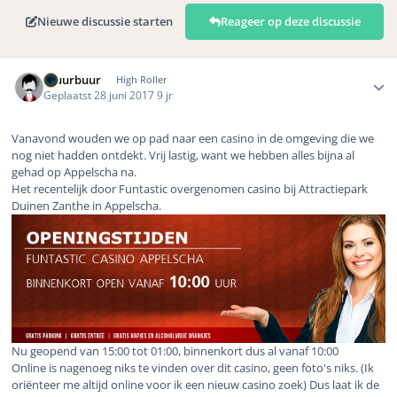
Nieuwe discussie starten
Reageer op deze discussie
Author stats
Gluurbuur
High Roller
Geplaatst
28 juni 2017
9 jr
Vanavond wouden we op pad naar een casino in de omgeving die we
nog niet hadden ontdekt. Vrij lastig, want we hebben alles bijna al
gehad op Appelscha na.
Het recentelijk door Funtastic overgenomen casino bij Attractiepark
Duinen Zanthe in Appelscha.
Nu geopend van 15:00 tot 01:00, binnenkort dus al vanaf 10:00
Online is nagenoeg niks te vinden over dit casino, geen foto's niks. (Ik
oriënteer me altijd online voor ik een nieuw casino zoek) Dus laat ik de