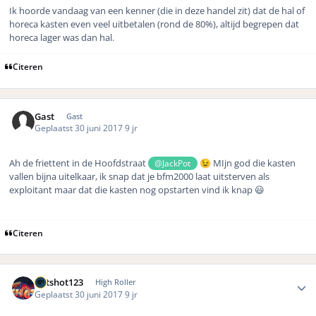
Ik hoorde vandaag van een kenner (die in deze handel zit) dat de hal of
horeca kasten even veel uitbetalen (rond de 80%), altijd begrepen dat
horeca lager was dan hal.
Citeren
Gast
Gast
Geplaatst
30 juni 2017
9 jr
Ah de friettent in de Hoofdstraat
MIjn god die kasten
@JackPot
😉
vallen bijna uitelkaar, ik snap dat je bfm2000 laat uitsterven als
exploitant maar dat die kasten nog opstarten vind ik knap 😃
Citeren
Author stats
hotshot123
High Roller
Geplaatst
30 juni 2017
9 jr