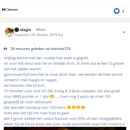
Citeren
3
Author stats
Solidagio
Whale
Geplaatst
28 oktober 2019
6 jr
26 minuten geleden zei hotshot123:
Vrijdag avond met een maatje hier weer is gegokt
en voor het eerst was het er redelijk druk , ik denk dat er wel 15 gasten
aan het spelen waren
gastvrouw Ramona het er maar druk mee , we werden de hele avond
verwend met hapjes en sapjes
we kwamen niks te kort
15 minuten voor sluit (01.00), kreeg ik 3 lijnen peppers dat was goed
voor 4800 punten in 1 spin
...... toen nog 4 spins op inzet 100
😁
gespeeld en toen uitbetaald
dat was een handpay van 1250 euro.
😁
😁
😁
😁
toen was het tijd om naar huis te gaan
wel 1 groot nadeel het casino bestaat voor 95% uit een rookgedeelte
alleen bij de kassa staan een paar oude automaten waar het rookvrij is