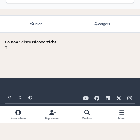
Delen
Volgers
Ga naar discussieoverzicht
Light Mode
Dark Mode
Systeemvoorkeuren
y
f
l
x
i
o
a
i
n
Taal
Privacybeleid
Cookies
u
c
n
s
Wat kost gokken jou? Stop op Tijd. 🔞
t
e
k
t
Aanmelden
Registreren
Zoeken
Menu
u
b
e
a
b
o
d
g