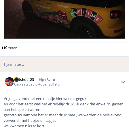
Citeren
1 jaar later...
Author stats
hotshot123
High Roller
Geplaatst
28 oktober 2019
6 jr
Vrijdag avond met een maatje hier weer is gegokt
en voor het eerst was het er redelijk druk , ik denk dat er wel 15 gasten
aan het spelen waren
gastvrouw Ramona het er maar druk mee , we werden de hele avond
verwend met hapjes en sapjes
we kwamen niks te kort