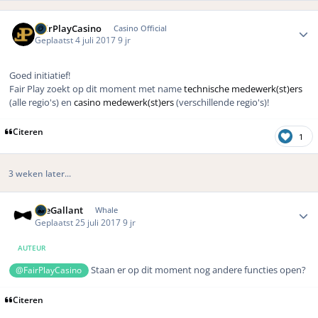
Author stats
FairPlayCasino
Casino Official
Geplaatst
4 juli 2017
9 jr
Goed initiatief!
Fair Play zoekt op dit moment met name
technische medewerk(st)ers
(alle regio's) en
casino medewerk(st)ers
(verschillende regio's)!
Citeren
1
3 weken later...
Author stats
TheGallant
Whale
Geplaatst
25 juli 2017
9 jr
AUTEUR
Staan er op dit moment nog andere functies open?
@FairPlayCasino
Citeren