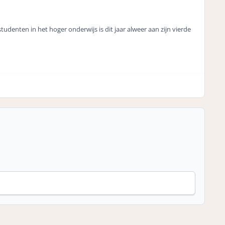
studenten in het hoger onderwijs is dit jaar alweer aan zijn vierde