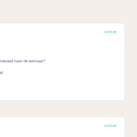
AUTEUR
Benieuwd naar de winnaar?
o/
AUTEUR