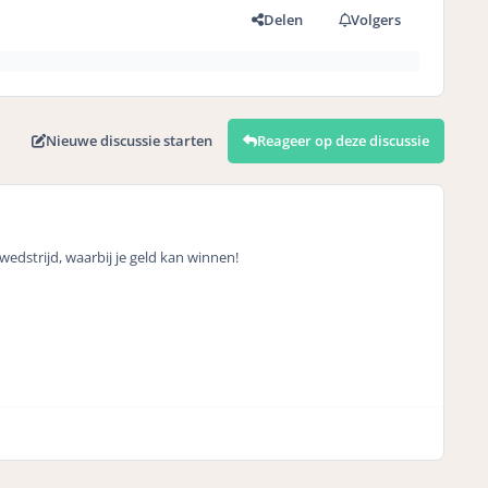
Delen
Volgers
Nieuwe discussie starten
Reageer op deze discussie
 wedstrijd, waarbij je geld kan winnen!