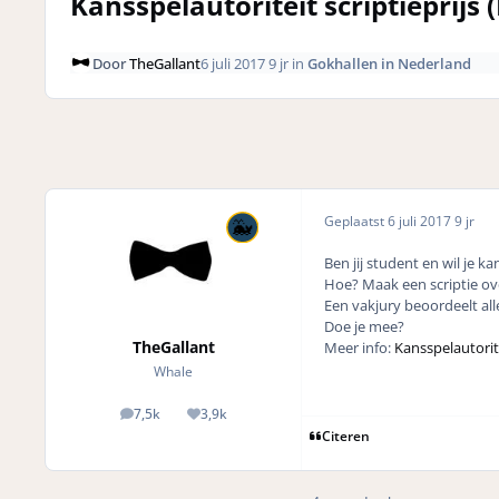
Kansspelautoriteit scriptieprijs
Door
TheGallant
6 juli 2017
9 jr
in
Gokhallen in Nederland
Geplaatst
6 juli 2017
9 jr
Ben jij student en wil je k
Hoe? Maak een scriptie ov
Een vakjury beoordeelt al
Doe je mee?
TheGallant
Meer info:
Kansspelautorit
Whale
7,5k
3,9k
posts
Reputation
Citeren