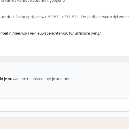
 2018 van de Kansspelautoriteit geopend
riteit Scriptieprijs en win €2.500,- of €1.500,-. De jaarlijkse wedstrijd voor 
teit.nl/nieuws/alle-nieuwsberichten/2018/juli/inschrijving/
d je nu aan
om te posten met je account.