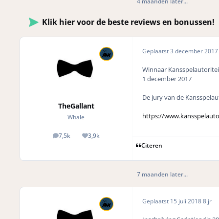
4 maanden later...
Klik hier voor de beste reviews en bonussen!
Geplaatst
3 december 201
Winnaar Kansspelautoriteit
1 december 2017
De jury van de Kansspelaut
TheGallant
https://www.kansspelauto
Whale
7,5k
3,9k
posts
Reputation
Citeren
7 maanden later...
Geplaatst
15 juli 2018
8 jr