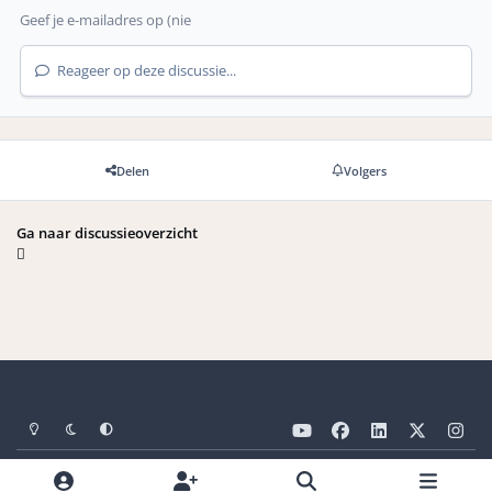
Reageer op deze discussie...
Delen
Volgers
Ga naar discussieoverzicht
Light Mode
Dark Mode
Systeemvoorkeuren
y
f
l
x
i
o
a
i
n
Taal
Privacybeleid
Cookies
u
c
n
s
Wat kost gokken jou? Stop op Tijd. 🔞