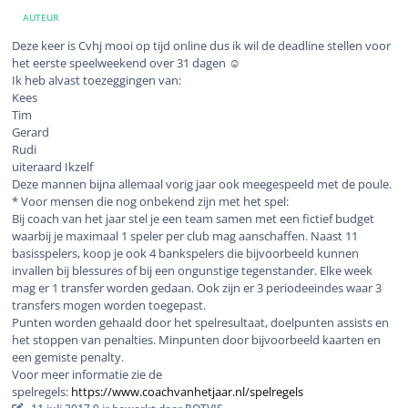
AUTEUR
Deze keer is Cvhj mooi op tijd online dus ik wil de deadline stellen voor
het eerste speelweekend over 31 dagen ☺️
Ik heb alvast toezeggingen van:
Kees
Tim
Gerard
Rudi
uiteraard Ikzelf
Deze mannen bijna allemaal vorig jaar ook meegespeeld met de poule.
* Voor mensen die nog onbekend zijn met het spel:
Bij coach van het jaar stel je een team samen met een fictief budget
waarbij je maximaal 1 speler per club mag aanschaffen. Naast 11
basisspelers, koop je ook 4 bankspelers die bijvoorbeeld kunnen
invallen bij blessures of bij een ongunstige tegenstander. Elke week
mag er 1 transfer worden gedaan. Ook zijn er 3 periodeeindes waar 3
transfers mogen worden toegepast.
Punten worden gehaald door het spelresultaat, doelpunten assists en
het stoppen van penalties. Minpunten door bijvoorbeeld kaarten en
een gemiste penalty.
Voor meer informatie zie de
spelregels:
https://www.coachvanhetjaar.nl/spelregels