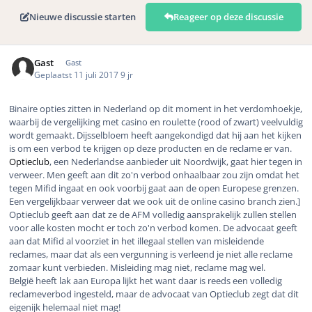
Nieuwe discussie starten
Reageer op deze discussie
Gast
Gast
Geplaatst
11 juli 2017
9 jr
Binaire opties zitten in Nederland op dit moment in het verdomhoekje,
waarbij de vergelijking met casino en roulette (rood of zwart) veelvuldig
wordt gemaakt. Dijsselbloem heeft aangekondigd dat hij aan het kijken
is om een verbod te krijgen op deze producten en de reclame er van.
Optieclub
, een Nederlandse aanbieder uit Noordwijk, gaat hier tegen in
verweer. Men geeft aan dit zo'n verbod onhaalbaar zou zijn omdat het
tegen Mifid ingaat en ook voorbij gaat aan de open Europese grenzen.
Een vergelijkbaar verweer dat we ook uit de online casino branch zien.]
Optieclub geeft aan dat ze de AFM volledig aansprakelijk zullen stellen
voor alle kosten mocht er toch zo'n verbod komen. De advocaat geeft
aan dat Mifid al voorziet in het illegaal stellen van misleidende
reclames, maar dat als een vergunning is verleend je niet alle reclame
zomaar kunt verbieden. Misleiding mag niet, reclame mag wel.
België heeft lak aan Europa lijkt het want daar is reeds een volledig
reclameverbod ingesteld, maar de advocaat van Optieclub zegt dat dit
eigenijk helemaal niet mag!