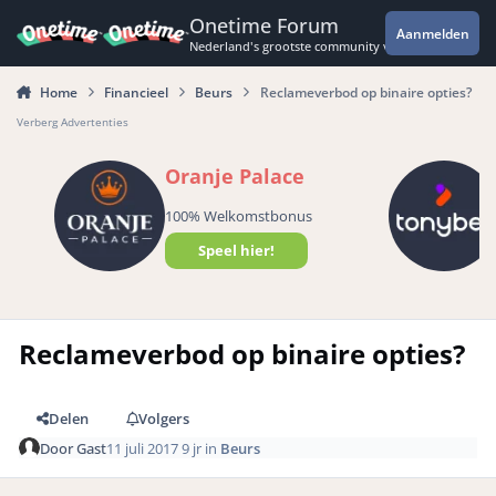
Spring naar bijdragen
Onetime Forum
Aanmelden
Nederland's grootste community voor de spannende 
Home
Financieel
Beurs
Reclameverbod op binaire opties?
Verberg Advertenties
Oranje Palace
100% Welkomstbonus
Speel hier!
Reclameverbod op binaire opties?
Delen
Volgers
Door
Gast
11 juli 2017
9 jr
in
Beurs