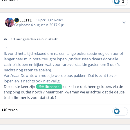
2
Author stats
ROELETTE
Super High Roller
Geplaatst
4 augustus 2017
9 jr
10 uur geleden zei Sinister6:
+1
Ik vond het altijd relaxed om na een lange pokersessie nog een uur of
langer naar mijn hotel terug te lopen (ondertussen dwars door alle
casino's lopen en kijken wat voor rare verslaafde gasten om 5 uur 's
nachts nog zaten te spelen).
Van/naar Downtown moet je wel de bus pakken. Dat is echt te ver
lopen en 's nachts ook niet veilig.
De eerste keer zijn
en k daar ook heen gelopen, via de
@Hillichance
shopping outlet north ? Maar toen kwamen we er achter dat de deuce
toch slimmer is voor dat stuk ?
Citeren
1