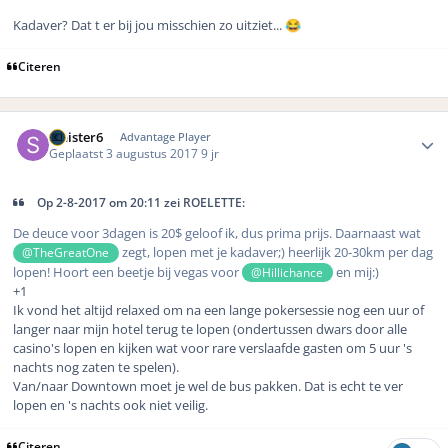
Kadaver? Dat t er bij jou misschien zo uitziet...
😂
Citeren
Author stats
Sinister6
Advantage Player
Geplaatst
3 augustus 2017
9 jr
Op 2-8-2017 om 20:11 zei ROELETTE:
De deuce voor 3dagen is 20$ geloof ik, dus prima prijs. Daarnaast wat
zegt, lopen met je kadaver;) heerlijk 20-30km per dag
@TheGreatOne
lopen! Hoort een beetje bij vegas voor
en mij:)
@Hillichance
+1
Ik vond het altijd relaxed om na een lange pokersessie nog een uur of
langer naar mijn hotel terug te lopen (ondertussen dwars door alle
casino's lopen en kijken wat voor rare verslaafde gasten om 5 uur 's
nachts nog zaten te spelen).
Van/naar Downtown moet je wel de bus pakken. Dat is echt te ver
lopen en 's nachts ook niet veilig.
Citeren