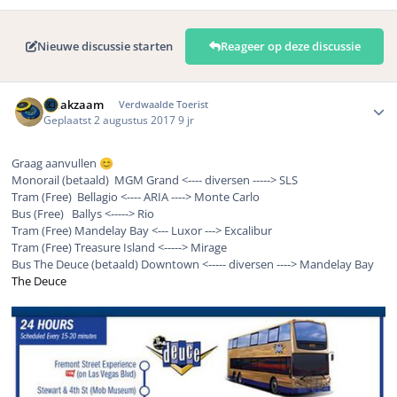
Nieuwe discussie starten
Reageer op deze discussie
Author stats
waakzaam
Verdwaalde Toerist
Geplaatst
2 augustus 2017
9 jr
Graag aanvullen
😊
Monorail (betaald) MGM Grand <---- diversen -----> SLS
Tram (Free) Bellagio <---- ARIA ----> Monte Carlo
Bus (Free) Ballys <-----> Rio
Tram (Free) Mandelay Bay <--- Luxor ---> Excalibur
Tram (Free) Treasure Island <-----> Mirage
Bus The Deuce (betaald) Downtown <----- diversen ----> Mandelay Bay
The Deuce