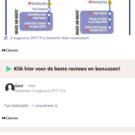
2 augustus 2017
9 jr
bewerkt door waakzaam
Citeren
Klik hier voor de beste reviews en bonussen!
Gast
Gast
Geplaatst
2 augustus 2017
9 jr
Taxi (betaald) ---> anywhere ☺️
Citeren
Author stats