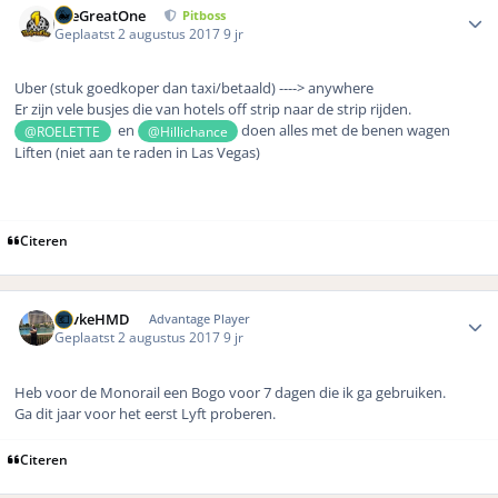
TheGreatOne
Pitboss
Geplaatst
2 augustus 2017
9 jr
Uber (stuk goedkoper dan taxi/betaald) ----> anywhere
Er zijn vele busjes die van hotels off strip naar de strip rijden.
en
doen alles met de benen wagen
@ROELETTE
@Hillichance
Liften (niet aan te raden in Las Vegas)
Citeren
Author stats
KevkeHMD
Advantage Player
Geplaatst
2 augustus 2017
9 jr
Heb voor de Monorail een Bogo voor 7 dagen die ik ga gebruiken.
Ga dit jaar voor het eerst Lyft proberen.
Citeren