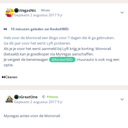
Author stats
LasVegasNic
Whale
Geplaatst
2 augustus 2017
9 jr
10 minuten geleden zei KevkeHMD:
Heb voor de Monorail een Bogo voor 7 dagen die ik ga gebruiken.
Ga dit jaar voor het eerst Lyft proberen.
Als je je voor het eerst aanmeld bij Lyft krijg je korting. Monorail
(betaald) kan je goedkoper via MyVegas aanschaffen.
Je vergeet de benenwagen
. Huurauto is ook nog een
@KevkeHMD
optie.
Citeren
Author stats
TheGreatOne
Pitboss
Geplaatst
2 augustus 2017
9 jr
Myvegas acties voor de Monorail: