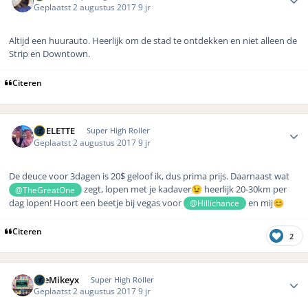
Geplaatst
2 augustus 2017
9 jr
Altijd een huurauto. Heerlijk om de stad te ontdekken en niet alleen de
Strip en Downtown.
Citeren
Author stats
ROELETTE
Super High Roller
Geplaatst
2 augustus 2017
9 jr
De deuce voor 3dagen is 20$ geloof ik, dus prima prijs. Daarnaast wat
zegt, lopen met je kadaver
heerlijk 20-30km per
@TheGreatOne
😉
dag lopen! Hoort een beetje bij vegas voor
en mij
@Hillichance
😊
Citeren
2
Author stats
TheMikeyx
Super High Roller
Geplaatst
2 augustus 2017
9 jr