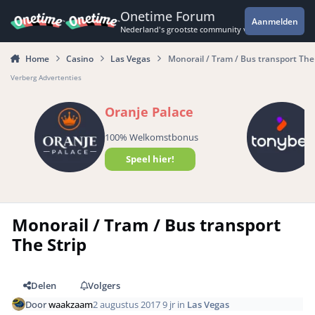
Spring naar bijdragen
Onetime Forum
Aanmelden
Nederland's grootste community voor de spannende 
Home
Casino
Las Vegas
Monorail / Tram / Bus transport The 
Verberg Advertenties
Oranje Palace
100% Welkomstbonus
Speel hier!
Monorail / Tram / Bus transport
The Strip
Delen
Volgers
Door
waakzaam
2 augustus 2017
9 jr
in
Las Vegas