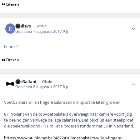
Citeren
Author stats
rhellevo
Whale
Geplaatst
7 augustus 2017
9 jr
Ik ook!!!
Citeren
Author stats
TheGallant
Whale
Geplaatst
8 augustus 2017
8 jr
Voetbalsters willen hogere salarissen om sport te laten groeien
87 Procent van de topvoetbalsters overweegt haar carrière voortijdig
te beëindigen vanwege de lage salarissen. Dat blijkt uit een steekproef
die spelersvakbond FIFPro liet uitvoeren rondom het EK in Nederland.
https://www.nu.nl/voetbal/4872410/voetbalsters-willen-hogere-