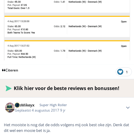
Citeren
1
Klik hier voor de beste reviews en bonussen!
Author stats
TheMikeyx
Super High Roller
Geplaatst
4 augustus 2017
9 jr
Het mooiste is nog dat de odds volgens mij ook best oke zijn. Denk dat
dit wel een mooie bet is ja.