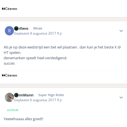
Citeren
Author stats
rhellevo
Whale
Geplaatst
4 augustus 2017
9 jr
Als je op deze wedstrijd een bet wil plaatsen , dan kan je het beste X @
HT spelen.
denemarken speelt heel verdedigend.
succes
Citeren
Author stats
DennMann
Super High Roller
Geplaatst
6 augustus 2017
9 jr
AUTEUR
Yeeeehaaaa alles goed!!