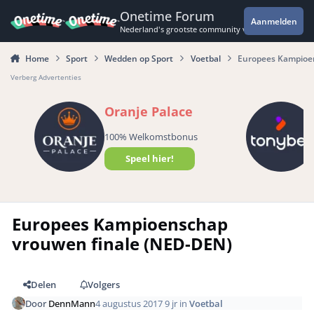
Spring naar bijdragen
Onetime Forum
Aanmelden
Nederland's grootste community voor de spannende 
Home
Sport
Wedden op Sport
Voetbal
Europees Kampioe
Verberg Advertenties
Oranje Palace
100% Welkomstbonus
Speel hier!
Europees Kampioenschap
vrouwen finale (NED-DEN)
Delen
Volgers
Door
DennMann
4 augustus 2017
9 jr
in
Voetbal