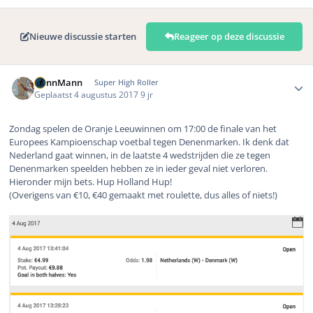
Nieuwe discussie starten
Reageer op deze discussie
Author stats
DennMann
Super High Roller
Geplaatst
4 augustus 2017
9 jr
Zondag spelen de Oranje Leeuwinnen om 17:00 de finale van het
Europees Kampioenschap voetbal tegen Denenmarken. Ik denk dat
Nederland gaat winnen, in de laatste 4 wedstrijden die ze tegen
Denenmarken speelden hebben ze in ieder geval niet verloren.
Hieronder mijn bets. Hup Holland Hup!
(Overigens van €10, €40 gemaakt met roulette, dus alles of niets!)