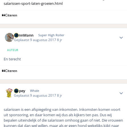
salarissen-sport-laten-groeien.html
Citeren
Author stats
DennMann
Super High Roller
Geplaatst
9 augustus 2017
8 jr
AUTEUR
En terecht
Citeren
Author stats
Dopey
Whale
Geplaatst
9 augustus 2017
8 jr
salarissen is een afspiegeling van inkomsten. Inkomsten komen voort
uit sponsoring, en daar komen wij dus als kijkers ten pas. Dus wij
bepalen uiteindelijk of die salarissen omhoog gaan of niet. Die vrouwen
kunnen dat dan wel willen, maar als er geen hond wekelijks kijkt naar