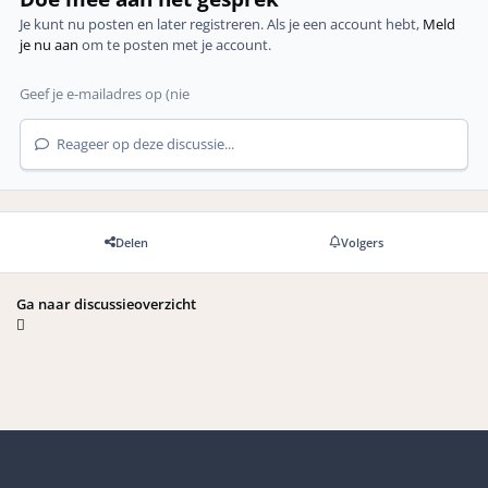
Je kunt nu posten en later registreren. Als je een account hebt,
Meld
je nu aan
om te posten met je account.
Reageer op deze discussie...
Delen
Volgers
Ga naar discussieoverzicht