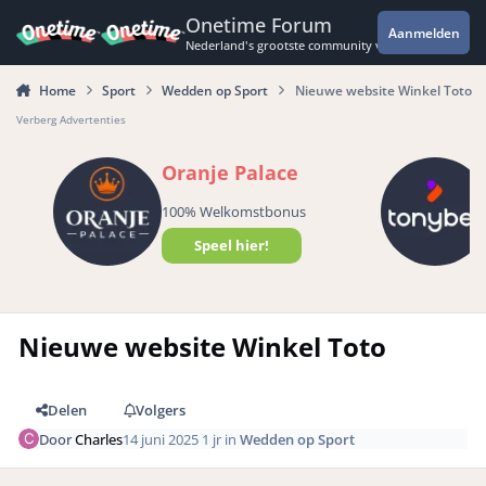
Spring naar bijdragen
Onetime Forum
Aanmelden
Nederland's grootste community voor de spannende 
Home
Sport
Wedden op Sport
Nieuwe website Winkel Toto
Verberg Advertenties
Oranje Palace
100% Welkomstbonus
Speel hier!
Nieuwe website Winkel Toto
Delen
Volgers
Door
Charles
14 juni 2025
1 jr
in
Wedden op Sport