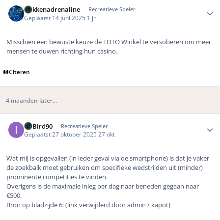
Author stats
Gokkenadrenaline
Recreatieve Speler
Geplaatst
14 juni 2025
1 jr
Misschien een bewuste keuze de TOTO Winkel te versoberen om meer
mensen te duwen richting hun casino.
Citeren
4 maanden later...
Author stats
IceBird90
Recreatieve Speler
Geplaatst
27 oktober 2025
27 okt
Wat mij is opgevallen (in ieder geval via de smartphone) is dat je vaker
de zoekbalk moet gebruiken om specifieke wedstrijden uit (minder)
prominente competities te vinden.
Overigens is de maximale inleg per dag naar beneden gegaan naar
€500.
Bron op bladzijde 6:
(link verwijderd door admin / kapot)