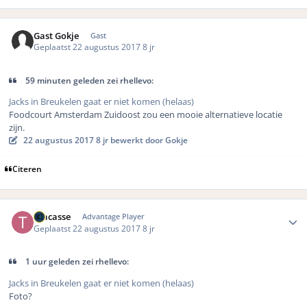
Gast Gokje
Gast
Geplaatst
22 augustus 2017
8 jr
59 minuten geleden zei rhellevo:
Jacks in Breukelen gaat er niet komen (helaas)
Foodcourt Amsterdam Zuidoost zou een mooie alternatieve locatie
zijn.
22 augustus 2017
8 jr
bewerkt door Gokje
Citeren
Author stats
Tracasse
Advantage Player
Geplaatst
22 augustus 2017
8 jr
1 uur geleden zei rhellevo:
Jacks in Breukelen gaat er niet komen (helaas)
Foto?