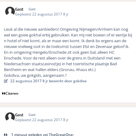
Gast
Gast
Geplaatst
22 augustus 2017
8 jr
Leuk al die nieuwe aanbieders! Omgeving Nijmegen/Arnhem kan nog
wel een goeie gokhal erbij gebruiken. Kan mij niet boeien of er eentje bij
n hotel of niet komt, als er maar een komt. Ik denk bv ergens aan de
nieuwe snelweg ooit in de toekomst tussen Elst en Zevenaar geloof ik.
En in omgeving Hengelo/Enschede zit ook geen bal, alleen HC
Enschede. Voor de rest alleen over de grens in Duitsland met een
Niedersachsen staatscasino(tje) in het toeristische plaatsje Bad
Bentheim en wat hallen elders (Gronau, Ahaus etc.)
Gokdiva, uw gokgids, aangenaam.?
22 augustus 2017
8 jr
bewerkt door gokdiva
Citeren
Gast
Gast
Geplaatst
22 augustus 2017
8 jr
1 minuut geleden zei TheGreatOne: