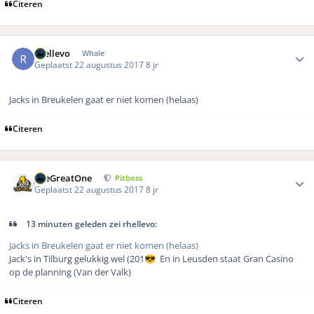
Citeren
Author stats
rhellevo
Whale
Geplaatst
22 augustus 2017
8 jr
Jacks in Breukelen gaat er niet komen (helaas)
Citeren
Author stats
TheGreatOne
Pitboss
Geplaatst
22 augustus 2017
8 jr
13 minuten geleden zei rhellevo:
Jacks in Breukelen gaat er niet komen (helaas)
Jack's in Tilburg gelukkig wel (201
En in Leusden staat Gran Casino
😎
op de planning (Van der Valk)
Citeren