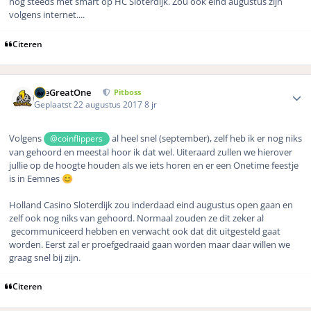
nog steeds met smart op HC Sloterdijk. Zou ook eind augustus zijn
volgens internet....
Citeren
Author stats
TheGreatOne
Pitboss
Geplaatst
22 augustus 2017
8 jr
Volgens
al heel snel (september), zelf heb ik er nog niks
@coinflippers
van gehoord en meestal hoor ik dat wel. Uiteraard zullen we hierover
jullie op de hoogte houden als we iets horen en er een Onetime feestje
is in Eemnes
😊
Holland Casino Sloterdijk zou inderdaad eind augustus open gaan en
zelf ook nog niks van gehoord. Normaal zouden ze dit zeker al
gecommuniceerd hebben en verwacht ook dat dit uitgesteld gaat
worden. Eerst zal er proefgedraaid gaan worden maar daar willen we
graag snel bij zijn.
Citeren