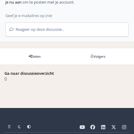
je nu aan
om te posten met je account.
Reageer op deze discussie...
Delen
Volgers
Ga naar discussieoverzicht
Light Mode
Dark Mode
Systeemvoorkeuren
y
f
l
x
i
o
a
i
n