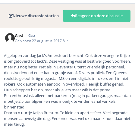
Nieuwe discussie starten
Reageer op deze discussie
Gast
Gast
Geplaatst
22 augustus 2017
8 jr
Afgelopen zondag Jack's Amersfoort bezocht. Ook deze vroegere Krijco
is omgetoverd tot Jack's. Deze vestiging was al best wel goed voorheen,
maar nu nog beter! Net als in Deventer uiterst vriendelijk personeel,
dienstverlenend en er kan n grapje vanaf. Divers publiek. Een Queens
roulette geloof ik, iig megastar M3 en een digitale in rokers en 1 in niet
rokers. Ook automaten aanbod in overvloed. Heerlijk buffet gehad.
Hun scheppen het op, maar als je iets meer wilt is dat prima.
Ben enthousiast, alleen met parkeren (mag in parkeergarage, maar dan
moet je 2,5 uur blijven) en was moeilijk te vinden vanaf winkels
binnenstad.
Daarna n uurtje Krijco Bussum. Te klein en aparte sfeer. Veel negroïde
mensen aanwezig die dag. Personeel was wel ok, maar ik hoef daar niet
meer terug.