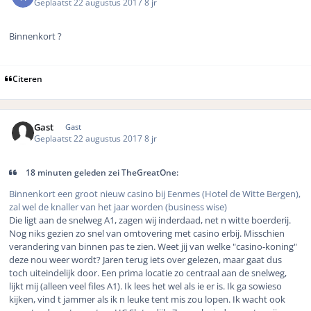
Geplaatst
22 augustus 2017
8 jr
Binnenkort ?
Citeren
Gast
Gast
Geplaatst
22 augustus 2017
8 jr
18 minuten geleden zei TheGreatOne:
Binnenkort een groot nieuw casino bij Eenmes (Hotel de Witte Bergen),
zal wel de knaller van het jaar worden (business wise)
Die ligt aan de snelweg A1, zagen wij inderdaad, net n witte boerderij.
Nog niks gezien zo snel van omtovering met casino erbij. Misschien
verandering van binnen pas te zien. Weet jij van welke "casino-koning"
deze nou weer wordt? Jaren terug iets over gelezen, maar gaat dus
toch uiteindelijk door. Een prima locatie zo centraal aan de snelweg,
lijkt mij (alleen veel files A1). Ik lees het wel als ie er is. Ik ga sowieso
kijken, vind t jammer als ik n leuke tent mis zou lopen. Ik wacht ook