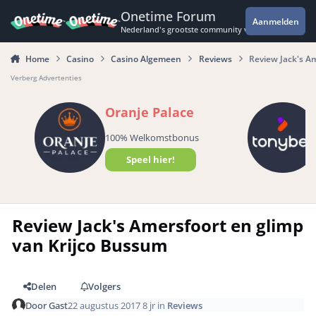
Spring naar bijdragen
Onetime Forum
Aanmelden
Nederland's grootste community voor de spannende 
Home
Casino
Casino Algemeen
Reviews
Review Jack's A
Verberg Advertenties
Oranje Palace
100% Welkomstbonus
Speel hier!
Review Jack's Amersfoort en glimp
van Krijco Bussum
Delen
Volgers
Door
Gast
22 augustus 2017
8 jr
in
Reviews