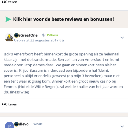
Citeren
Klik hier voor de beste reviews en bonussen!
Author stats
TheGreatOne
Pitboss
Geplaatst
22 augustus 2017
8 jr
Jack's Amersfoort heeft binnenkort de grote opening als ze helemaal
klaar zijn met de transformatie. Ben zelf fan van Amersfoort en komt
mede door 3 top dames daar. We gaan er binnenkort heen als het
zover is. Krijco Bussum is inderdaad een bijzondere hal (klein),
personeel is altijd vriendelijk geweest (op mijn 3 bezoeken) maar niet
een tent waar ik graag kom. Binnenkort een groot nieuw casino bij
Eenmes (Hotel de Witte Bergen), zal wel de knaller van het jaar worden
(business wise)
Citeren
Author stats
rhellevo
Whale