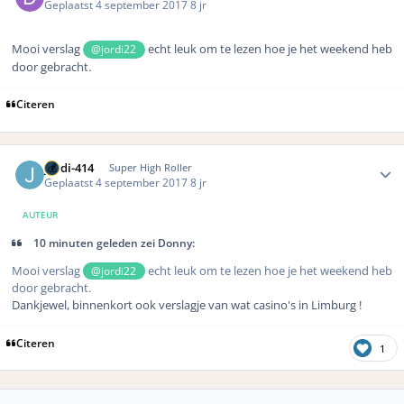
Geplaatst
4 september 2017
8 jr
Mooi verslag
echt leuk om te lezen hoe je het weekend heb
@jordi22
door gebracht.
Citeren
Author stats
jordi-414
Super High Roller
Geplaatst
4 september 2017
8 jr
AUTEUR
10 minuten geleden zei Donny:
Mooi verslag
echt leuk om te lezen hoe je het weekend heb
@jordi22
door gebracht.
Dankjewel, binnenkort ook verslagje van wat casino's in Limburg !
Citeren
1