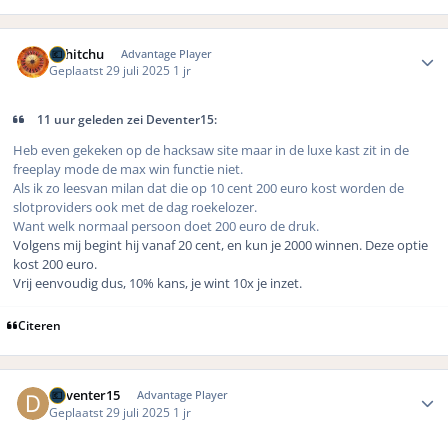
Author stats
Yahitchu
Advantage Player
Geplaatst
29 juli 2025
1 jr
11 uur geleden zei Deventer15:
Heb even gekeken op de hacksaw site maar in de luxe kast zit in de
freeplay mode de max win functie niet.
Als ik zo leesvan milan dat die op 10 cent 200 euro kost worden de
slotproviders ook met de dag roekelozer.
Want welk normaal persoon doet 200 euro de druk.
Volgens mij begint hij vanaf 20 cent, en kun je 2000 winnen. Deze optie
kost 200 euro.
Vrij eenvoudig dus, 10% kans, je wint 10x je inzet.
Citeren
Author stats
Deventer15
Advantage Player
Geplaatst
29 juli 2025
1 jr