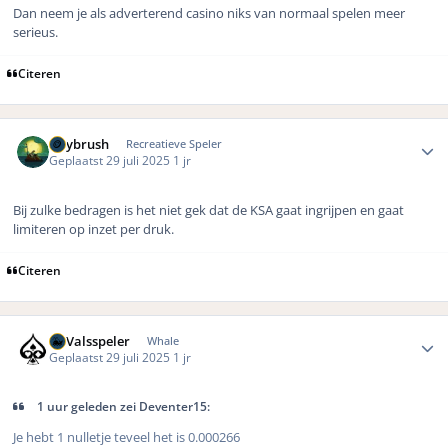
Dan neem je als adverterend casino niks van normaal spelen meer
serieus.
Citeren
Author stats
Guybrush
Recreatieve Speler
Geplaatst
29 juli 2025
1 jr
Bij zulke bedragen is het niet gek dat de KSA gaat ingrijpen en gaat
limiteren op inzet per druk.
Citeren
Author stats
DeValsspeler
Whale
Geplaatst
29 juli 2025
1 jr
1 uur geleden zei Deventer15:
Je hebt 1 nulletje teveel het is 0.000266