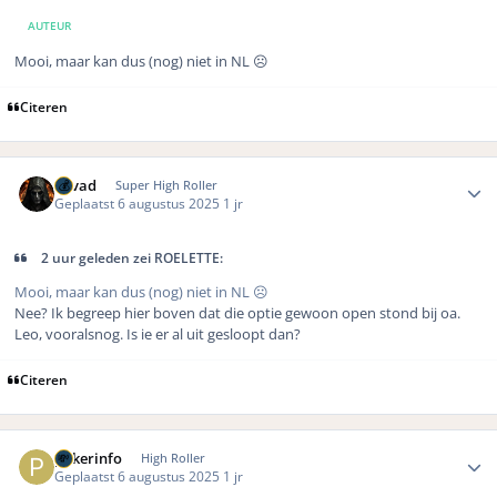
AUTEUR
Mooi, maar kan dus (nog) niet in NL
☹️
Citeren
Author stats
devad
Super High Roller
Geplaatst
6 augustus 2025
1 jr
2 uur geleden zei ROELETTE:
Mooi, maar kan dus (nog) niet in NL
☹️
Nee? Ik begreep hier boven dat die optie gewoon open stond bij oa.
Leo, vooralsnog. Is ie er al uit gesloopt dan?
Citeren
Author stats
pokerinfo
High Roller
Geplaatst
6 augustus 2025
1 jr