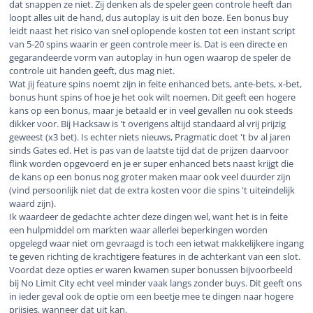
dat snappen ze niet. Zij denken als de speler geen controle heeft dan
loopt alles uit de hand, dus autoplay is uit den boze. Een bonus buy
leidt naast het risico van snel oplopende kosten tot een instant script
van 5-20 spins waarin er geen controle meer is. Dat is een directe en
gegarandeerde vorm van autoplay in hun ogen waarop de speler de
controle uit handen geeft, dus mag niet.
Wat jij feature spins noemt zijn in feite enhanced bets, ante-bets, x-bet,
bonus hunt spins of hoe je het ook wilt noemen. Dit geeft een hogere
kans op een bonus, maar je betaald er in veel gevallen nu ook steeds
dikker voor. Bij Hacksaw is 't overigens altijd standaard al vrij prijzig
geweest (x3 bet). Is echter niets nieuws, Pragmatic doet 't bv al jaren
sinds Gates ed. Het is pas van de laatste tijd dat de prijzen daarvoor
flink worden opgevoerd en je er super enhanced bets naast krijgt die
de kans op een bonus nog groter maken maar ook veel duurder zijn
(vind persoonlijk niet dat de extra kosten voor die spins 't uiteindelijk
waard zijn).
Ik waardeer de gedachte achter deze dingen wel, want het is in feite
een hulpmiddel om markten waar allerlei beperkingen worden
opgelegd waar niet om gevraagd is toch een ietwat makkelijkere ingang
te geven richting de krachtigere features in de achterkant van een slot.
Voordat deze opties er waren kwamen super bonussen bijvoorbeeld
bij No Limit City echt veel minder vaak langs zonder buys. Dit geeft ons
in ieder geval ook de optie om een beetje mee te dingen naar hogere
prijsjes, wanneer dat uit kan.