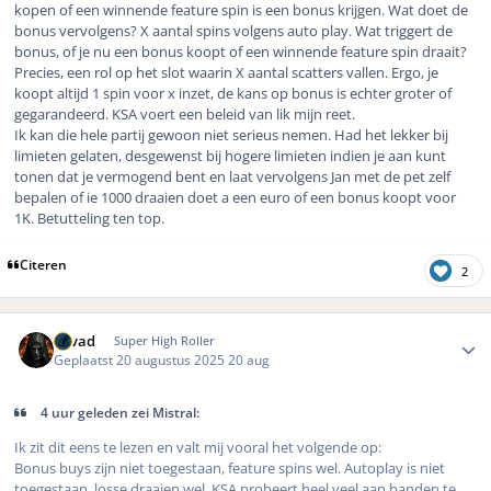
kopen of een winnende feature spin is een bonus krijgen. Wat doet de
bonus vervolgens? X aantal spins volgens auto play. Wat triggert de
bonus, of je nu een bonus koopt of een winnende feature spin draait?
Precies, een rol op het slot waarin X aantal scatters vallen. Ergo, je
koopt altijd 1 spin voor x inzet, de kans op bonus is echter groter of
gegarandeerd. KSA voert een beleid van lik mijn reet.
Ik kan die hele partij gewoon niet serieus nemen. Had het lekker bij
limieten gelaten, desgewenst bij hogere limieten indien je aan kunt
tonen dat je vermogend bent en laat vervolgens Jan met de pet zelf
bepalen of ie 1000 draaien doet a een euro of een bonus koopt voor
1K. Betutteling ten top.
Citeren
2
Author stats
devad
Super High Roller
Geplaatst
20 augustus 2025
20 aug
4 uur geleden zei Mistral:
Ik zit dit eens te lezen en valt mij vooral het volgende op:
Bonus buys zijn niet toegestaan, feature spins wel. Autoplay is niet
toegestaan, losse draaien wel. KSA probeert heel veel aan banden te