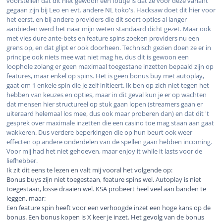
voorstellen dat dit niet gewoon een foutje is dat ze voor deze variant
gegaan zijn bij Leo en evt. andere NL toko's. Hacksaw doet dit hier voor
het eerst, en bij andere providers die dit soort opties al langer
aanbieden werd het naar mijn weten standaard dicht gezet. Maar ook
met vies dure ante-bets en feature spins zoeken providers nu een
grens op, en dat glipt er ook doorheen. Technisch gezien doen ze er in
principe ook niets mee wat niet mag he, dus dit is gewoon een
loophole zolang er geen maximaal toegestane inzetten bepaald zijn op
features, maar enkel op spins. Het is geen bonus buy met autoplay,
gaat om 1 enkele spin die je zelf initieert. Ik ben op zich niet tegen het
hebben van keuzes en opties, maar in dit geval kun je er op wachten
dat mensen hier structureel op stuk gaan lopen (streamers gaan er
uiteraard helemaal los mee, dus ook maar proberen dan) en dat dit 't
gesprek over maximale inzetten die een casino toe mag staan aan gaat
wakkeren. Dus verdere beperkingen die op hun beurt ook weer
effecten op andere onderdelen van de spellen gaan hebben incoming.
Voor mij had het niet gehoeven, maar enjoy it while it lasts voor de
liefhebber.
Ik zit dit eens te lezen en valt mij vooral het volgende op:
Bonus buys zijn niet toegestaan, feature spins wel. Autoplay is niet
toegestaan, losse draaien wel. KSA probeert heel veel aan banden te
leggen, maar:
Een feature spin heeft voor een verhoogde inzet een hoge kans op de
bonus. Een bonus kopen is X keer je inzet. Het gevolg van de bonus