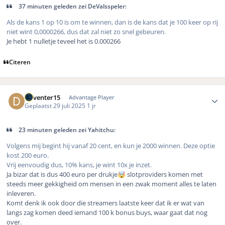
37 minuten geleden zei DeValsspeler:
Als de kans 1 op 10 is om te winnen, dan is de kans dat je 100 keer op rij
niet wint 0,0000266, dus dat zal niet zo snel gebeuren.
Je hebt 1 nulletje teveel het is 0.000266
Citeren
Author stats
Deventer15
Advantage Player
Geplaatst
29 juli 2025
1 jr
23 minuten geleden zei Yahitchu:
Volgens mij begint hij vanaf 20 cent, en kun je 2000 winnen. Deze optie
kost 200 euro.
Vrij eenvoudig dus, 10% kans, je wint 10x je inzet.
Ja bizar dat is dus 400 euro per drukje
slotproviders komen met
🤯
steeds meer gekkigheid om mensen in een zwak moment alles te laten
inleveren.
Komt denk ik ook door die streamers laatste keer dat ik er wat van
langs zag komen deed iemand 100 k bonus buys, waar gaat dat nog
over.