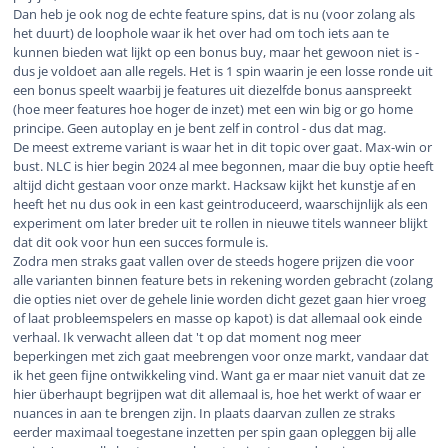
Dan heb je ook nog de echte feature spins, dat is nu (voor zolang als
het duurt) de loophole waar ik het over had om toch iets aan te
kunnen bieden wat lijkt op een bonus buy, maar het gewoon niet is -
dus je voldoet aan alle regels. Het is 1 spin waarin je een losse ronde uit
een bonus speelt waarbij je features uit diezelfde bonus aanspreekt
(hoe meer features hoe hoger de inzet) met een win big or go home
principe. Geen autoplay en je bent zelf in control - dus dat mag.
De meest extreme variant is waar het in dit topic over gaat. Max-win or
bust. NLC is hier begin 2024 al mee begonnen, maar die buy optie heeft
altijd dicht gestaan voor onze markt. Hacksaw kijkt het kunstje af en
heeft het nu dus ook in een kast geintroduceerd, waarschijnlijk als een
experiment om later breder uit te rollen in nieuwe titels wanneer blijkt
dat dit ook voor hun een succes formule is.
Zodra men straks gaat vallen over de steeds hogere prijzen die voor
alle varianten binnen feature bets in rekening worden gebracht (zolang
die opties niet over de gehele linie worden dicht gezet gaan hier vroeg
of laat probleemspelers en masse op kapot) is dat allemaal ook einde
verhaal. Ik verwacht alleen dat 't op dat moment nog meer
beperkingen met zich gaat meebrengen voor onze markt, vandaar dat
ik het geen fijne ontwikkeling vind. Want ga er maar niet vanuit dat ze
hier überhaupt begrijpen wat dit allemaal is, hoe het werkt of waar er
nuances in aan te brengen zijn. In plaats daarvan zullen ze straks
eerder maximaal toegestane inzetten per spin gaan opleggen bij alle