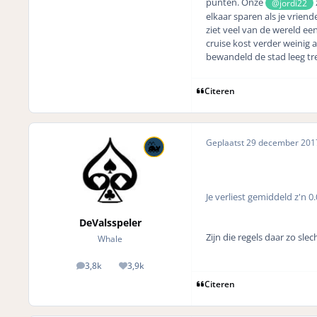
punten. Onze
@jordi22
elkaar sparen als je vrien
ziet veel van de wereld ee
cruise kost verder weinig 
bewandeld de stad leeg tr
Citeren
Geplaatst
29 december 20
Je verliest gemiddeld z'n 0.
DeValsspeler
Zijn die regels daar zo sle
Whale
3,8k
3,9k
posts
Reputation
Citeren