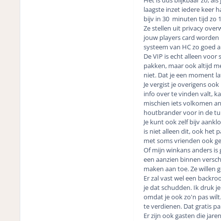
laagste inzet iedere keer 
bijv in 30 minuten tijd zo 
Ze stellen uit privacy ove
jouw players card worden bi
systeem van HC zo goed als
De VIP is echt alleen voor 
pakken, maar ook altijd met
niet. Dat je een moment l
Je vergist je overigens oo
info over te vinden valt, k
mischien iets volkomen and
houtbrander voor in de tu
Je kunt ook zelf bijv aankl
is niet alleen dit, ook het 
met soms vrienden ook gewo
Of mijn winkans anders is g
een aanzien binnen verschil
maken aan toe. Ze willen g
Er zal vast wel een backro
je dat schudden. Ik druk j
omdat je ook zo'n pas wilt
te verdienen. Dat gratis pa
Er zijn ook gasten die jar