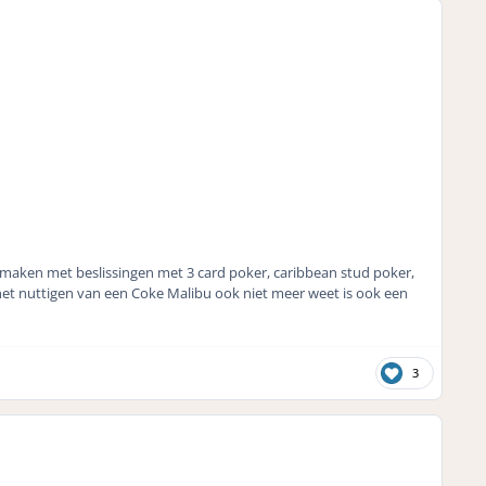
ut maken met beslissingen met 3 card poker, caribbean stud poker,
 het nuttigen van een Coke Malibu ook niet meer weet is ook een
3