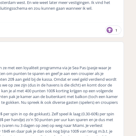
msterdam west. En wie weet later meer vestigingen. Ik vind het
 sluitingsschema en zou kunnen gaan wanneer ik wil.
1
 ze met een loyaliteit programma via je Sea Pas (pasje waar je
ten om punten te sparen en geef je aan een croupier als je
unten 20$ aan geld bij de kassa. Omdat er veel geld verdiend wordt
s we op zee zijn (dus in de havens is die dicht) en komt door de
kan je al met 400 punten 100$ korting krijgen op een volgende
punten pak je kamer aan de buitenkant met balkon (toch een kamer
 te gokken. Nu spreek ik ook diverse gasten (spelers) en croupiers
 per spin in op de gokkast). Zelf speel ik laag (0.30-60$) per spin
 3$ per handje) zo'n 50 punten per uur kan sparen en je dus met
open (varen nu 3 dagen op zee) op weg naar Miami. Je verliest
 = 184$ en daar pak je dan ook nog bijna 100$ van terug m.b.t. je