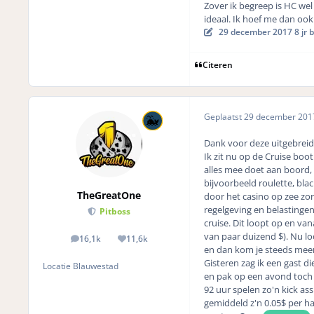
Zover ik begreep is HC wel
ideaal. Ik hoef me dan ook
29 december 2017
8 jr
b
Citeren
Geplaatst
29 december 20
Dank voor deze uitgebreid
Ik zit nu op de Cruise boo
alles mee doet aan boord, 
bijvoorbeeld roulette, bla
TheGreatOne
door het casino op zee zorg
regelgeving en belastinge
Pitboss
cruise. Dit loopt op en va
van paar duizend $). Nu lo
16,1k
11,6k
posts
Reputation
en dan kom je steeds meer 
Gisteren zag ik een gast die
Locatie
Blauwestad
en pak op een avond toch p
92 uur spelen zo'n kick ass 
gemiddeld z'n 0.05$ per han