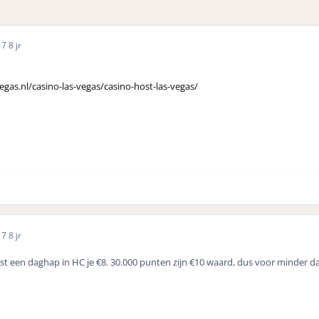
17
8 jr
gas.nl/casino-las-vegas/casino-host-las-vegas/
17
8 jr
st een daghap in HC je €8. 30.000 punten zijn €10 waard, dus voor minder dan