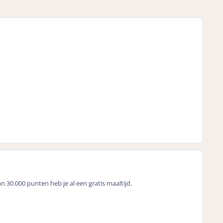
 30.000 punten heb je al een gratis maaltijd.