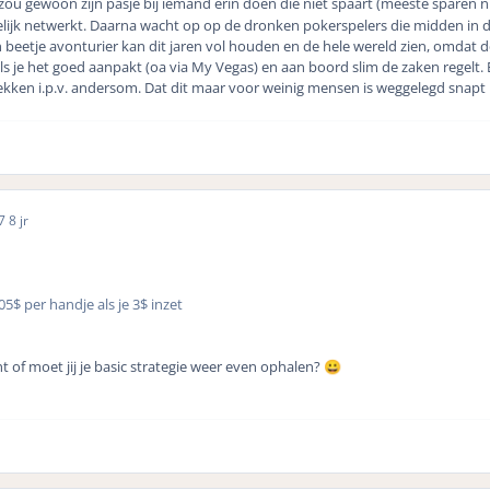
zou gewoon zijn pasje bij iemand erin doen die niet spaart (meeste sparen niet
delijk netwerkt. Daarna wacht op op de dronken pokerspelers die midden in de
n beetje avonturier kan dit jaren vol houden en de hele wereld zien, omdat
als je het goed aanpakt (oa via My Vegas) en aan boord slim de zaken regelt. 
ekken i.p.v. andersom. Dat dit maar voor weinig mensen is weggelegd snapt 
17
8 jr
05$ per handje als je 3$ inzet
cht of moet jij je basic strategie weer even ophalen?
😀