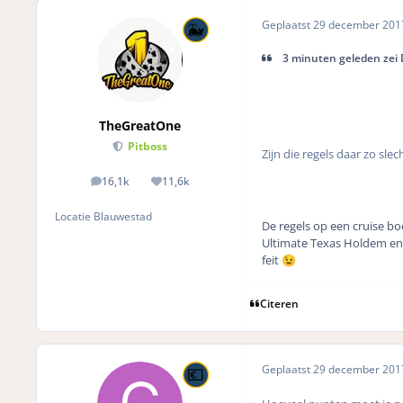
Geplaatst
29 december 20
3 minuten geleden zei 
TheGreatOne
Pitboss
Zijn die regels daar zo sle
16,1k
11,6k
posts
Reputation
Locatie
Blauwestad
De regels op een cruise bo
Ultimate Texas Holdem en u
feit
😉
Citeren
Geplaatst
29 december 20