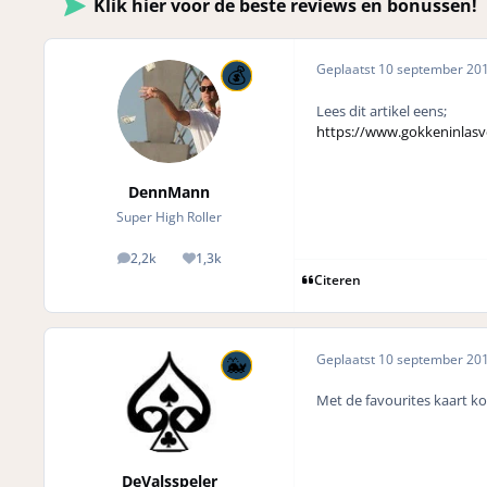
Klik hier voor de beste reviews en bonussen!
Geplaatst
10 september 20
Lees dit artikel eens;
https://www.gokkeninlasve
DennMann
Super High Roller
2,2k
1,3k
posts
Reputation
Citeren
Geplaatst
10 september 20
Met de favourites kaart ko
DeValsspeler