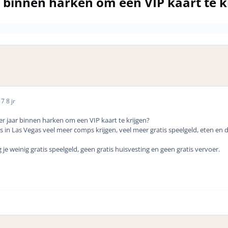
 binnen harken om een VIP kaart te k
17
8 jr
r jaar binnen harken om een VIP kaart te krijgen?
s in Las Vegas veel meer comps krijgen, veel meer gratis speelgeld, eten en 
g je weinig gratis speelgeld, geen gratis huisvesting en geen gratis vervoer.