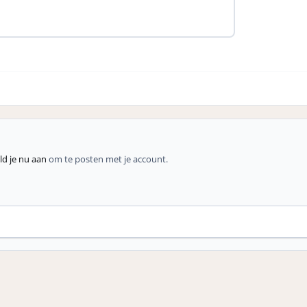
d je nu aan
om te posten met je account.