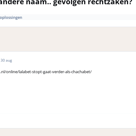
r andere naam.. gevolgen rechtzaken?
 oplossingen
5
30 aug
nl/online/lalabet-stopt-gaat-verder-als-chachabet/