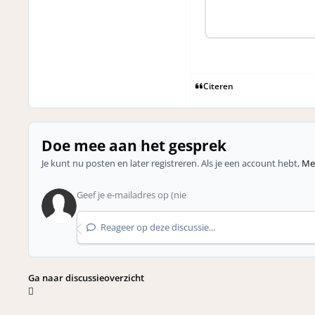
Citeren
Doe mee aan het gesprek
Je kunt nu posten en later registreren. Als je een account hebt,
Mel
Reageer op deze discussie...
Ga naar discussieoverzicht