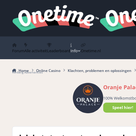
Spring naar bijdragen
Forum
Alle activiteit
Leaderboard
Info
Onetime.nl
Home
Online Casino
Klachten, problemen en oplossingen
Verberg Advertenties
Oranje Pala
100% Welkomstb
Speel hier!