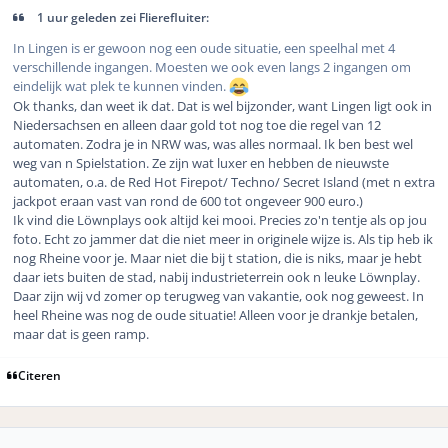
1 uur geleden zei Flierefluiter:
In Lingen is er gewoon nog een oude situatie, een speelhal met 4
verschillende ingangen. Moesten we ook even langs 2 ingangen om
eindelijk wat plek te kunnen vinden.
Ok thanks, dan weet ik dat. Dat is wel bijzonder, want Lingen ligt ook in
Niedersachsen en alleen daar gold tot nog toe die regel van 12
automaten. Zodra je in NRW was, was alles normaal. Ik ben best wel
weg van n Spielstation. Ze zijn wat luxer en hebben de nieuwste
automaten, o.a. de Red Hot Firepot/ Techno/ Secret Island (met n extra
jackpot eraan vast van rond de 600 tot ongeveer 900 euro.)
Ik vind die Löwnplays ook altijd kei mooi. Precies zo'n tentje als op jou
foto. Echt zo jammer dat die niet meer in originele wijze is. Als tip heb ik
nog Rheine voor je. Maar niet die bij t station, die is niks, maar je hebt
daar iets buiten de stad, nabij industrieterrein ook n leuke Löwnplay.
Daar zijn wij vd zomer op terugweg van vakantie, ook nog geweest. In
heel Rheine was nog de oude situatie! Alleen voor je drankje betalen,
maar dat is geen ramp.
Citeren