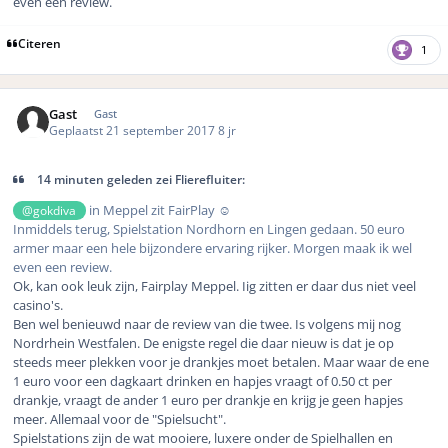
even een review.
Citeren
1
Gast
Gast
Geplaatst
21 september 2017
8 jr
14 minuten geleden zei Flierefluiter:
in Meppel zit FairPlay ☺️
@gokdiva
Inmiddels terug, Spielstation Nordhorn en Lingen gedaan. 50 euro
armer maar een hele bijzondere ervaring rijker. Morgen maak ik wel
even een review.
Ok, kan ook leuk zijn, Fairplay Meppel. Iig zitten er daar dus niet veel
casino's.
Ben wel benieuwd naar de review van die twee. Is volgens mij nog
Nordrhein Westfalen. De enigste regel die daar nieuw is dat je op
steeds meer plekken voor je drankjes moet betalen. Maar waar de ene
1 euro voor een dagkaart drinken en hapjes vraagt of 0.50 ct per
drankje, vraagt de ander 1 euro per drankje en krijg je geen hapjes
meer. Allemaal voor de "Spielsucht".
Spielstations zijn de wat mooiere, luxere onder de Spielhallen en