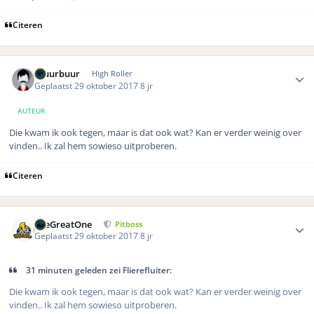
Citeren
Author stats
Gluurbuur
High Roller
Geplaatst
29 oktober 2017
8 jr
AUTEUR
Die kwam ik ook tegen, maar is dat ook wat? Kan er verder weinig over
vinden.. Ik zal hem sowieso uitproberen.
Citeren
Author stats
TheGreatOne
Pitboss
Geplaatst
29 oktober 2017
8 jr
31 minuten geleden zei Flierefluiter:
Die kwam ik ook tegen, maar is dat ook wat? Kan er verder weinig over
vinden.. Ik zal hem sowieso uitproberen.