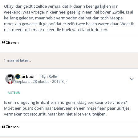
Okay, dan geldt t zelfde verhaal dat ik daar n keer ga kijken in n
weekend. Was vroeger n keer heel gezellig in een hal boven Zwolle. Is al
kei lang geleden, maar heb t vermoeden dat het dan toch Meppel
moet zijn geweest. Ik geloof dat er zelfs twee hallen waren daar. Weet ik
niet meer, toch maar n keer die hoek van t land induiken.
Citeren
1 maand later...
Author stats
Gluurbuur
High Roller
Geplaatst
28 oktober 2017
8 jr
AUTEUR
Is er in omgeving Emlichheim morgenmiddag een casino te vinden?
Moet een busrit doen naar Dalerveen en een mezelf een paar uurtjes
vermaken tot retourrit. Maar kan niet al te ver uitwijken.
Citeren