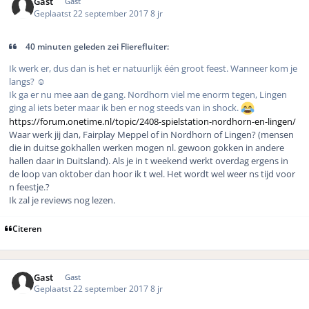
Gast
Gast
Geplaatst
22 september 2017
8 jr
40 minuten geleden zei Flierefluiter:
Ik werk er, dus dan is het er natuurlijk één groot feest. Wanneer kom je
langs? ☺️
Ik ga er nu mee aan de gang. Nordhorn viel me enorm tegen, Lingen
ging al iets beter maar ik ben er nog steeds van in shock.
https://forum.onetime.nl/topic/2408-spielstation-nordhorn-en-lingen/
Waar werk jij dan, Fairplay Meppel of in Nordhorn of Lingen? (mensen
die in duitse gokhallen werken mogen nl. gewoon gokken in andere
hallen daar in Duitsland). Als je in t weekend werkt overdag ergens in
de loop van oktober dan hoor ik t wel. Het wordt wel weer ns tijd voor
n feestje.?
Ik zal je reviews nog lezen.
Citeren
Gast
Gast
Geplaatst
22 september 2017
8 jr