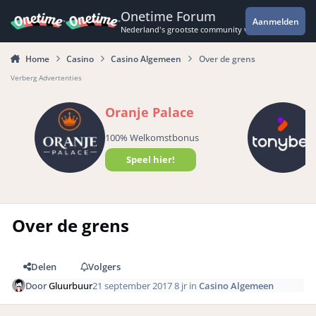
Spring naar bijdragen
Onetime Forum
Aanmelden
Nederland's grootste community voor de spannende 
Home
Casino
Casino Algemeen
Over de grens
Verberg Advertenties
Oranje Palace
100% Welkomstbonus
Speel hier!
Over de grens
Delen
Volgers
Door
Gluurbuur
21 september 2017
8 jr
in
Casino Algemeen