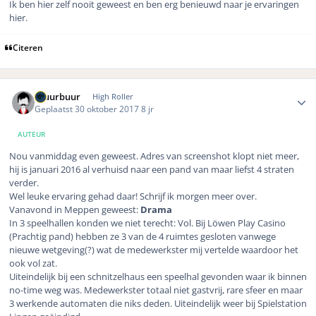
Ik ben hier zelf nooit geweest en ben erg benieuwd naar je ervaringen
hier.
Citeren
Author stats
Gluurbuur
High Roller
Geplaatst
30 oktober 2017
8 jr
AUTEUR
Nou vanmiddag even geweest. Adres van screenshot klopt niet meer,
hij is januari 2016 al verhuisd naar een pand van maar liefst 4 straten
verder.
Wel leuke ervaring gehad daar! Schrijf ik morgen meer over.
Vanavond in Meppen geweest:
Drama
In 3 speelhallen konden we niet terecht: Vol. Bij Löwen Play Casino
(Prachtig pand) hebben ze 3 van de 4 ruimtes gesloten vanwege
nieuwe wetgeving(?) wat de medewerkster mij vertelde waardoor het
ook vol zat.
Uiteindelijk bij een schnitzelhaus een speelhal gevonden waar ik binnen
no-time weg was. Medewerkster totaal niet gastvrij, rare sfeer en maar
3 werkende automaten die niks deden. Uiteindelijk weer bij Spielstation