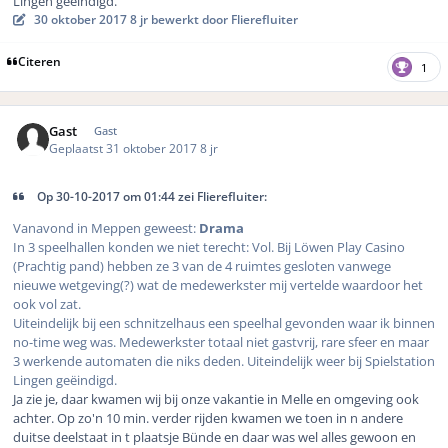
Lingen geëindigd.
30 oktober 2017
8 jr
bewerkt door Flierefluiter
Citeren
1
Gast
Gast
Geplaatst
31 oktober 2017
8 jr
Op 30-10-2017 om 01:44 zei Flierefluiter:
Vanavond in Meppen geweest:
Drama
In 3 speelhallen konden we niet terecht: Vol. Bij Löwen Play Casino
(Prachtig pand) hebben ze 3 van de 4 ruimtes gesloten vanwege
nieuwe wetgeving(?) wat de medewerkster mij vertelde waardoor het
ook vol zat.
Uiteindelijk bij een schnitzelhaus een speelhal gevonden waar ik binnen
no-time weg was. Medewerkster totaal niet gastvrij, rare sfeer en maar
3 werkende automaten die niks deden. Uiteindelijk weer bij Spielstation
Lingen geëindigd.
Ja zie je, daar kwamen wij bij onze vakantie in Melle en omgeving ook
achter. Op zo'n 10 min. verder rijden kwamen we toen in n andere
duitse deelstaat in t plaatsje Bünde en daar was wel alles gewoon en