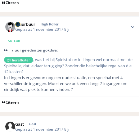
Citeren
Author stats
Gluurbuur
High Roller
Geplaatst
1 november 2017
8 jr
AUTEUR
7 uur geleden zei gokdiva:
, was het bij Spielstation in Lingen wel normaal met de
@Flierefluiter
Spielhalle, dat je daar terug ging? Zonder die belachelijke regel van die
12 kasten?
In Lingen is er gewoon nog een oude situatie, een speelhal met 4
verschillende ingangen. Moesten we ook even langs 2 ingangen om
eindelijk wat plek te kunnen vinden. ?
Citeren
Gast
Gast
Geplaatst
1 november 2017
8 jr