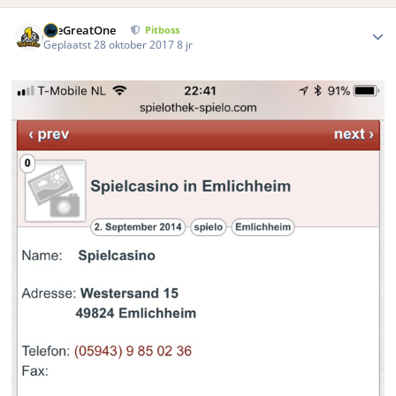
Author stats
TheGreatOne
Pitboss
Geplaatst
28 oktober 2017
8 jr