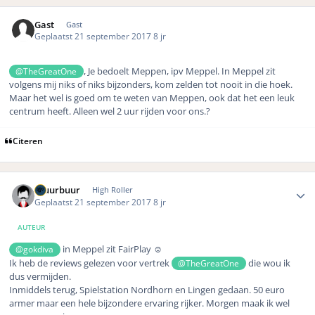
Gast
Gast
Geplaatst
21 september 2017
8 jr
, Je bedoelt Meppen, ipv Meppel. In Meppel zit
@TheGreatOne
volgens mij niks of niks bijzonders, kom zelden tot nooit in die hoek.
Maar het wel is goed om te weten van Meppen, ook dat het een leuk
centrum heeft. Alleen wel 2 uur rijden voor ons.?
Citeren
Author stats
Gluurbuur
High Roller
Geplaatst
21 september 2017
8 jr
AUTEUR
in Meppel zit FairPlay ☺️
@gokdiva
Ik heb de reviews gelezen voor vertrek
die wou ik
@TheGreatOne
dus vermijden.
Inmiddels terug, Spielstation Nordhorn en Lingen gedaan. 50 euro
armer maar een hele bijzondere ervaring rijker. Morgen maak ik wel