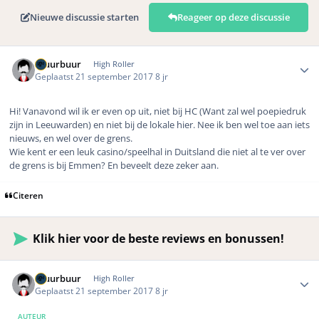
Nieuwe discussie starten
Reageer op deze discussie
Author stats
Gluurbuur
High Roller
Geplaatst
21 september 2017
8 jr
Hi! Vanavond wil ik er even op uit, niet bij HC (Want zal wel poepiedruk
zijn in Leeuwarden) en niet bij de lokale hier. Nee ik ben wel toe aan iets
nieuws, en wel over de grens.
Wie kent er een leuk casino/speelhal in Duitsland die niet al te ver over
de grens is bij Emmen? En beveelt deze zeker aan.
Citeren
Klik hier voor de beste reviews en bonussen!
Author stats
Gluurbuur
High Roller
Geplaatst
21 september 2017
8 jr
AUTEUR