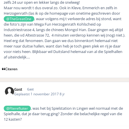
zelfs 24 uur open en lekker langs de snelweg!
Maar nou wordt t dus overal zo. Ook in Kleve, Emmerich en zelfs in
Herzogenrath (las ik op de homepage van onetime geschreven door
, waar volgens mij t verkeerde adres bij stond, want
@TheGreatOne
die foto's zijn van Mega Fun Herzogenrath Kohlscheid op
Industriestrasse 4, langs de chinees Mongol Han. Daar gingen wij altijd
heen, die vd Altestrasse 72, 4 minuten verderop kennen wij (nog) niet.).
Heel erg dat fenomeen. Dan gaan we dus binnenkort helemaal niet
meer naar duitse hallen, want dan heb je toch geen plek en rij je daar
voor niets heen. Blijkbaar wil Duitsland helemaal van al die Spielhallen
af uiteindelijk....
Citeren
Gast
Gast
Geplaatst
1 november 2017
8 jr
, was het bij Spielstation in Lingen wel normaal met de
@Flierefluiter
Spielhalle, dat je daar terug ging? Zonder die belachelijke regel van die
12 kasten?