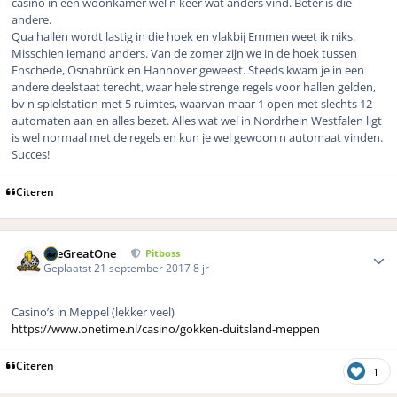
casino in een woonkamer wel n keer wat anders vind. Beter is die
andere.
Qua hallen wordt lastig in die hoek en vlakbij Emmen weet ik niks.
Misschien iemand anders. Van de zomer zijn we in de hoek tussen
Enschede, Osnabrück en Hannover geweest. Steeds kwam je in een
andere deelstaat terecht, waar hele strenge regels voor hallen gelden,
bv n spielstation met 5 ruimtes, waarvan maar 1 open met slechts 12
automaten aan en alles bezet. Alles wat wel in Nordrhein Westfalen ligt
is wel normaal met de regels en kun je wel gewoon n automaat vinden.
Succes!
Citeren
Author stats
TheGreatOne
Pitboss
Geplaatst
21 september 2017
8 jr
Casino’s in Meppel (lekker veel)
https://www.onetime.nl/casino/gokken-duitsland-meppen
Citeren
1