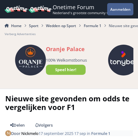
Spring naar bijdragen
Onetime Forum
Aanmelden
Nederland's grootste community voor de spannende 
Home
Sport
Wedden op Sport
Formule 1
Nieuwe site gev
Verberg Advertenties
Oranje Palace
100% Welkomstbonus
Speel hier!
Nieuwe site gevonden om odds te
vergelijken voor F1
Delen
Volgers
Door
Nickmelo
17 september 2025
17 sep
in
Formule 1