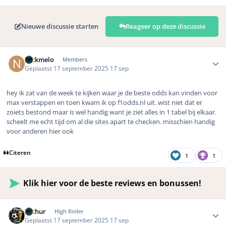
Nieuwe discussie starten
Reageer op deze discussie
Author stats
Nickmelo
Members
Geplaatst
17 september 2025
17 sep
hey ik zat van de week te kijken waar je de beste odds kan vinden voor
max verstappen en toen kwam ik op f1odds.nl uit. wist niet dat er
zoiets bestond maar is wel handig want je ziet alles in 1 tabel bij elkaar.
scheelt me echt tijd om al die sites apart te checken. misschien handig
voor anderen hier ook
Citeren
1
1
Klik hier voor de beste reviews en bonussen!
Author stats
Arthur
High Roller
Geplaatst
17 september 2025
17 sep