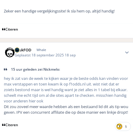
Zeker een handige vergelijkingssite! Ik sla hem op, altijd handig!
Citeren
Author stats
LuukFOD
Whale
Geplaatst
18 september 2025
18 sep
15 uur geleden zei Nickmelo:
hey ik zat van de week te kijken waar je de beste odds kan vinden voor
max verstappen en toen kwam ik op f1odds.nl uit. wist niet dat er
zoiets bestond maar is wel handig want je ziet alles in 1 tabel bij elkaar.
scheelt me echt tijd om al die sites apart te checken. misschien handig
voor anderen hier ook
Dit zou zoveel meer waarde hebben als een bestaand lid dit als tip wou
geven. IPV een concurrent affiliate die op deze manier een linkje dropt!
Citeren
1