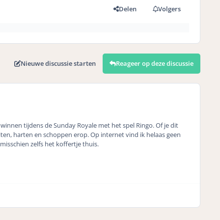
Delen
Volgers
Nieuwe discussie starten
Reageer op deze discussie
g winnen tijdens de Sunday Royale met het spel Ringo. Of je dit
uiten, harten en schoppen erop. Op internet vind ik helaas geen
isschien zelfs het koffertje thuis.