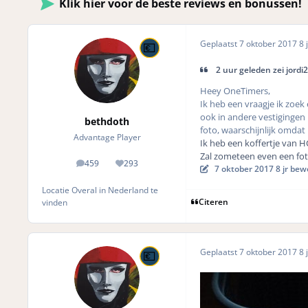
Klik hier voor de beste reviews en bonussen!
Geplaatst
7 oktober 2017
8 j
2 uur geleden zei jordi2
Heey OneTimers,
Ik heb een vraagje ik zoek 
ook in andere vestigingen 
bethdoth
foto, waarschijnlijk omdat
Advantage Player
Ik heb een koffertje van H
Zal zometeen even een fot
459
293
posts
Reputation
7 oktober 2017
8 jr
bewe
Locatie
Overal in Nederland te
Citeren
vinden
Geplaatst
7 oktober 2017
8 j