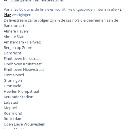
3 uur geleden zei TheGreatOne:
Vanaf 20:00 uur is de finale en wordt live uitgezonden intern in alle
Fair
Play
vestigingen.
De livestream zal te volgen zijn in de casino's die deelnemen aan de
Bankrun actie:
Almere Haven
Almere Stad
Amsterdam - Halfweg
Bergen op Zoom
Dordrecht
Eindhoven Kerkstraat
Eindhoven Kruisstraat
Eindhoven Nieuwstraat
Emmeloord
Groningen
Gronsveld
Heerlen Klompstraat
Kerkrade Stadion
Lelystad
Meppel
Roermond
Rotterdam
Uden Lieve Vrouweplein