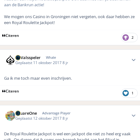
aan de Bankrun actie!
We mogen ons Casino in Groningen niet vergeten, ook daar hebben ze
een Royal Roulette Jackpot!
Citeren
2
Author stats
DeValsspeler
Whale
Geplaatst
11 oktober 2017
8 jr
Ga ik me toch maar even inschrijven.
Citeren
1
Author stats
SquareOne
Advantage Player
Geplaatst
12 oktober 2017
8 jr
De Royal Roulette Jackpot is wel een jackpot die
niet
zo heel erg vaak
valt. Op dagen dat ik soms een bezoek bracht aan het filiaal in