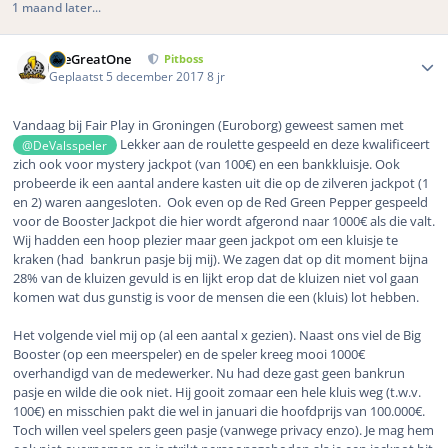
1 maand later...
Author stats
TheGreatOne
Pitboss
Geplaatst
5 december 2017
8 jr
Vandaag bij Fair Play in Groningen (Euroborg) geweest samen met
Lekker aan de roulette gespeeld en deze kwalificeert
@DeValsspeler
zich ook voor mystery jackpot (van 100€) en een bankkluisje. Ook
probeerde ik een aantal andere kasten uit die op de zilveren jackpot (1
en 2) waren aangesloten. Ook even op de Red Green Pepper gespeeld
voor de Booster Jackpot die hier wordt afgerond naar 1000€ als die valt.
Wij hadden een hoop plezier maar geen jackpot om een kluisje te
kraken (had bankrun pasje bij mij). We zagen dat op dit moment bijna
28% van de kluizen gevuld is en lijkt erop dat de kluizen niet vol gaan
komen wat dus gunstig is voor de mensen die een (kluis) lot hebben.
Het volgende viel mij op (al een aantal x gezien). Naast ons viel de Big
Booster (op een meerspeler) en de speler kreeg mooi 1000€
overhandigd van de medewerker. Nu had deze gast geen bankrun
pasje en wilde die ook niet. Hij gooit zomaar een hele kluis weg (t.w.v.
100€) en misschien pakt die wel in januari die hoofdprijs van 100.000€.
Toch willen veel spelers geen pasje (vanwege privacy enzo). Je mag hem