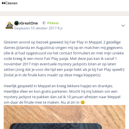
Citeren
Author stats
TheGreatOne
Pitboss
Geplaatst
10 oktober 2017
8 jr
Gisteren avond op bezoek geweest bij Fair Play in Meppel. 2 gezellige
dames (Jolanda en Augustina) vingen mij op en matchen mij gegevens
(die ik al had opgestuurd via het contact formulier) en met mijn unieke
code kreeg ik een mooi Fair Play pasje. Met deze pas kan ik vanaf 1
november 2017 mijn eventuele mystery jackpots loten er op laten
zetten (zorg dat je voor die tijd een pasje hebt als je bij Fair Play speelt!)
Zodat je in de finale kans maakt op deze mega klapper(s)
Heerlijk gespeeld in Meppel en kreeg lekkere hapjes en drankjes.
Heerlijke sfeer en kon gratis parkeren. Mocht hij mij lukken om een
mystery jackpot te pakken dan zal ik 10 januari afreizen naar Meppel
om daar de finale mee te maken. Nu al zin in
😊