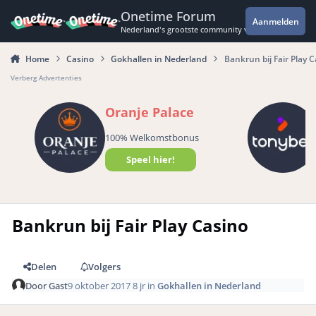
Spring naar bijdragen
Onetime Forum
Aanmelden
Nederland's grootste community voor de spannende 
Home
Casino
Gokhallen in Nederland
Bankrun bij Fair Play 
Verberg Advertenties
Oranje Palace
100% Welkomstbonus
Speel hier!
Bankrun bij Fair Play Casino
Delen
Volgers
Door
Gast
9 oktober 2017
8 jr
in
Gokhallen in Nederland