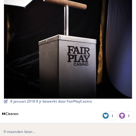
8 januari 2018
8 jr
bewerkt door FairPlayCasino
Citeren
1
1
9 maanden later...