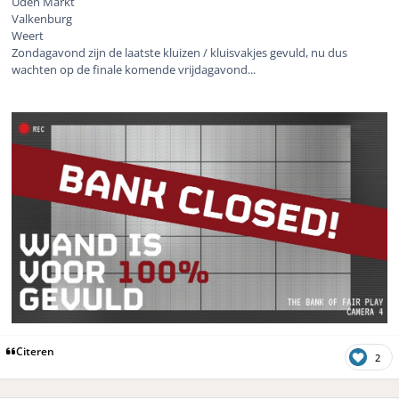
Uden Markt
Valkenburg
Weert
Zondagavond zijn de laatste kluizen / kluisvakjes gevuld, nu dus
wachten op de finale komende vrijdagavond...
Citeren
2