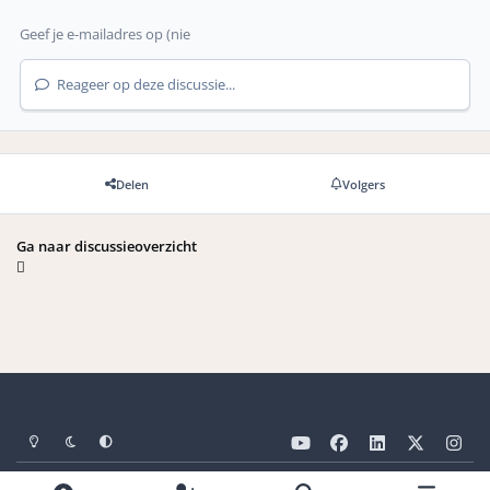
Reageer op deze discussie...
Delen
Volgers
Ga naar discussieoverzicht
Light Mode
Dark Mode
Systeemvoorkeuren
y
f
l
x
i
o
a
i
n
Taal
Privacybeleid
Cookies
u
c
n
s