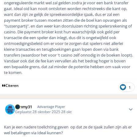
ongereguleerde markt wel zal gelden zodra je voor een bank transfer
gaat. Ideal oid kan nooit ontsloten worden rechtstreeks die kant op,
want dan zijn ze gelijk de spreekwoordelijke sjaak, dus er zal een
payment broker tussen moeten zitten die de boel kan opvangen als
"tussenpartij", en dan weer kan doorsluizen richting spelersrekening of
casino. Die payment broker kost hun waarschijnlijk ook geld per
transactie die een speler dan inlegt, dus dit is ongetwijfeld ook
ontmoedigingsbeleid om er voor te zorgen dat spelers niet allerlei
kleine transacties en terugboekingen gaan lopen doen via bank
transfers (waardoor het voor 't casino zelf onnodig in de boeken loopt).
Vandaar ook dat de fee kan vervallen als het bedrag hoger is boven
een bepaalde grens, dat zal minder de potentie hebben om vaak voor
te komen.
Citeren
1
Author stats
Timmy31
Advantage Player
Geplaatst
28 oktober 2025
28 okt
Kan je een nadere toelichting geven op dat ze de sjaak zullen zijn als er
wel betalingen via Ideal kunnen?