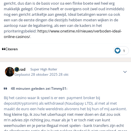
gericht, dus dan is de basis voor oa een flinke boete wel heel erg
makkelijk gelegd. Onetime heeft er overigens ooit (wel oud inmiddels)
nog een gericht artikeltje aan gewijd, Ideal betalingen waren oa ook
een van de eerste dingen die destijds hebben moeten wijken in de
aanloop naar de legalisering, als een van de kaders in het
prioriteringsbeleid:
https://www.onetime.nl/nieuws/verboden-ideal-
online-casinos/
.
Citeren
1
Author stats
devad
Super High Roller
Geplaatst
28 oktober 2025
28 okt
48 minuten geleden zei Timmy31:
Bij het casino waar ik speel is er een payment broker bij
deposit(Kryptonim) als withdrawal (Naudapay LTD), al met al met
maakt de euro een hele wereldreis alvorens het bij hun of mij aankomt.
Nog kleine tip, ik zou het uberhaupt niet meer doen en dat zou ook
m'n advies zijn richting jou, maar als je 't er toch niet van kunt
weerhouden en je perse illegaal moet spelen - bank transfers zijn echt
de allerdomste optie die je kunt pakken (bedoel ik niet vervelend, maar