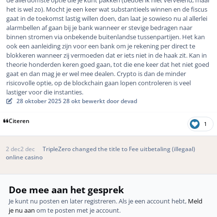
het is wel zo). Mocht je een keer wat substantieels winnen en de fiscus
gaat in de toekomst lastig willen doen, dan laat je sowieso nu al allerlei
alarmbellen af gaan bij je bank wanneer er stevige bedragen naar
binnen stromen via onbekende buitenlandse tussenpartijen. Het kan
ook een aanleiding zijn voor een bank om je rekening per direct te
blokkeren wanneer zij vermoeden dat er iets niet in de haak zit. Kan in
theorie honderden keren goed gaan, tot die ene keer dat het niet goed
gaat en dan mag je er wel mee dealen. Crypto is dan de minder
risicovolle optie, op de blockchain gaan lopen controleren is veel
lastiger voor die instanties.
28 oktober 2025
28 okt
bewerkt door devad
Citeren
1
2 dec
2 dec
TripleZero
changed the title to
Fee uitbetaling (illegaal)
online casino
Doe mee aan het gesprek
Je kunt nu posten en later registreren. Als je een account hebt,
Meld
je nu aan
om te posten met je account.