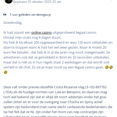
Geplaatst
25 oktober 2025
25 okt
1 uur geleden zei demyjucy:
Goedendag,
Ik had zojuist een
online casino
uitgeprobeerd ilegaal casino.
Omdat mijn cruks nog 8 dagen duurt.
Nu heb ik bij elkaar 200 opgewaardeerd en wou 120 euro uitbetalen en
daarna stoppen want ik had het wel weer gezien. Maar ik moest 20
euro fee betalen , dat heb ik in al die jaren nog nooit meegemaakt. Ze
adverteren ook dat ze gemiddeld in 8min en 32 seconden uitbetalen,
maar dat is niet zo in hun regels staat 2 werkdagen en dat wordt ook
verteld in de chat. Zo zie je maar nooit op een ilegaal casino gaan.
🤣
🤣
🤣
Deze valt onder precies dezelfde Costa Ricaanse vlag (3-102-897762
LTDA) als de huidige vormen van Lala en Betspino, en daarvan mag
toch wel bekend zijn dat er altijd dit soort addertjes onder het gras
zullen zitten en er voor de overgang naar Chacha en Spiny actief
spelers zijn bedonderd (met name slecht verliezende Nederlanders die
op het feit dat ze NL zijn onder het mom van nep contractjes zijn
"afgekocht" toen ze moeilijk gingen doen over legaliteit en op basis