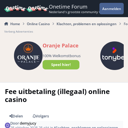
Spring naar bijdragen
Onetime Forum
Aanmelden
Nederland's grootste community voor de spannende 
Home
Online Casino
Klachten, problemen en oplossingen
Fe
Verberg Advertenties
Oranje Palace
100% Welkomstbonus
Speel hier!
Fee uitbetaling (illegaal) online
casino
Delen
Volgers
Door
demyjucy
25 oktober 2025
25 okt
in
Klachten, problemen en oplossingen