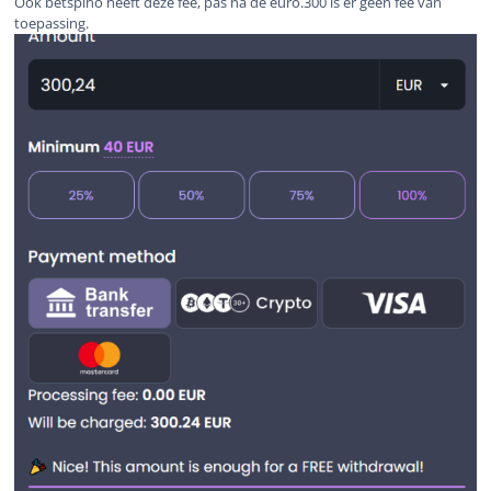
Ook betspino heeft deze fee, pas na de euro.300 is er geen fee van
toepassing.