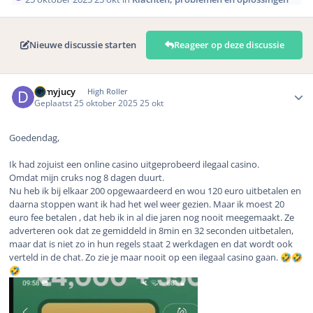
Nieuwe discussie starten
Reageer op deze discussie
Author stats
demyjucy
High Roller
Geplaatst
25 oktober 2025
25 okt
Goedendag,
Ik had zojuist een online casino uitgeprobeerd ilegaal casino.
Omdat mijn cruks nog 8 dagen duurt.
Nu heb ik bij elkaar 200 opgewaardeerd en wou 120 euro uitbetalen en
daarna stoppen want ik had het wel weer gezien. Maar ik moest 20
euro fee betalen , dat heb ik in al die jaren nog nooit meegemaakt. Ze
adverteren ook dat ze gemiddeld in 8min en 32 seconden uitbetalen,
maar dat is niet zo in hun regels staat 2 werkdagen en dat wordt ook
verteld in de chat. Zo zie je maar nooit op een ilegaal casino gaan.
🤣
🤣
🤣