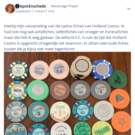
Author stats
JackpotEnschede
Advantage Player
Geplaatst
1 maart
1 mrt
Hierbij mijn verzameling van de casino fiches van Holland Casino. Ik
had ook nog wat actiefiches, oefenfiches van vroeger en horecafiches
maar die heb ik weg gedaan. De witte N.S.C. is van de tijd dat Holland
Casino is opgericht of eigenlijk net daarvoor. Er zitten veel oude fiches
tussen die je bijna niet meer tegenkomt.