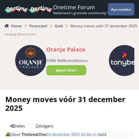
Spring naar bijdragen
Onetime Forum
Aanmelden
Nederland's grootste community voor de spannende 
Home
Financieel
Geld
Money moves vóór 31 december 2025
Verberg Advertenties
Oranje Palace
100% Welkomstbonus
Speel hier!
Money moves vóór 31 december
2025
Delen
Volgers
Door
TheGreatOne
24 december 2025
24 dec
in
Geld