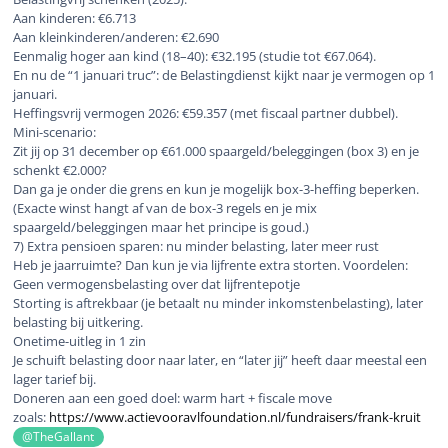
Aan kinderen: €6.713
Aan kleinkinderen/anderen: €2.690
Eenmalig hoger aan kind (18–40): €32.195 (studie tot €67.064).
En nu de “1 januari truc”: de Belastingdienst kijkt naar je vermogen op 1
januari.
Heffingsvrij vermogen 2026: €59.357 (met fiscaal partner dubbel).
Mini-scenario:
Zit jij op 31 december op €61.000 spaargeld/beleggingen (box 3) en je
schenkt €2.000?
Dan ga je onder die grens en kun je mogelijk box-3-heffing beperken.
(Exacte winst hangt af van de box-3 regels en je mix
spaargeld/beleggingen maar het principe is goud.)
7) Extra pensioen sparen: nu minder belasting, later meer rust
Heb je jaarruimte? Dan kun je via lijfrente extra storten. Voordelen:
Geen vermogensbelasting over dat lijfrentepotje
Storting is aftrekbaar (je betaalt nu minder inkomstenbelasting), later
belasting bij uitkering.
Onetime-uitleg in 1 zin
Je schuift belasting door naar later, en “later jij” heeft daar meestal een
lager tarief bij.
Doneren aan een goed doel: warm hart + fiscale move
zoals:
https://www.actievooravlfoundation.nl/fundraisers/frank-kruit
@TheGallant