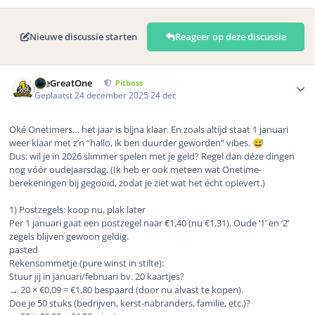
Nieuwe discussie starten
Reageer op deze discussie
Author stats
TheGreatOne
Pitboss
Geplaatst
24 december 2025
24 dec
Oké Onetimers… het jaar is bijna klaar. En zoals altijd staat 1 januari
weer klaar met z’n “hallo, ik ben duurder geworden” vibes.
😅
Dus: wil je in 2026 slimmer spelen met je geld? Regel dan déze dingen
nog vóór oudejaarsdag. (Ik heb er ook meteen wat Onetime-
berekeningen bij gegooid, zodat je ziet wat het écht oplevert.)
1) Postzegels: koop nu, plak later
Per 1 januari gaat een postzegel naar €1,40 (nu €1,31). Oude ‘1’ en ‘2’
zegels blijven gewoon geldig.
pasted
Rekensommetje (pure winst in stilte):
Stuur jij in januari/februari bv. 20 kaartjes?
→ 20 × €0,09 = €1,80 bespaard (door nu alvast te kopen).
Doe je 50 stuks (bedrijven, kerst-nabranders, familie, etc.)?