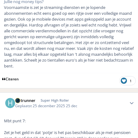
Jullie nog money tips?
Voornaamste is zet je streaming-diensten en je lopende
abonnementen echt eens goed op een rijtje over een volledige maand
gezien. Ook op je mobiele devices met apps gekoppeld aan je account
en dergelijke. Hardop afvragen of je zoiets wel echt nodig hebt. Vrijwel
alle commerciele verdienmodellen in dat opzicht (die vroeger nog
gericht waren op eenmalige uitgaven) zijn inmiddels volledig
omgedoopt tot structurele betalingen. Het zijn er zo ontzettend veel
nu, en dat wordt alleen nog maar meer. Vaak zijn de kosten nog relatief
laag, maar alles bij elkaar opgeteld kan 't alsnog maandelijks behoorlijk
aantikken. Scheelt je zo tientallen euro's als je hier niet bedachtzaam in
bent.
Citeren
1
Author stats
Hotrunner
Super High Roller
Geplaatst
25 december 2025
25 dec
Mbt punt 7:
Zet je het geld in dat 'potje' is het pas beschikbaar als je met pensioen