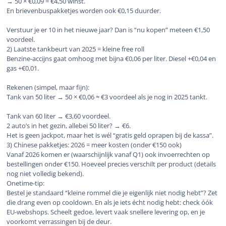
→ 50 × €0,09 = €4,50 winst.
En brievenbuspakketjes worden ook €0,15 duurder.
Verstuur je er 10 in het nieuwe jaar? Dan is “nu kopen” meteen €1,50
voordeel.
2) Laatste tankbeurt van 2025 = kleine free roll
Benzine-accijns gaat omhoog met bijna €0,06 per liter. Diesel +€0,04 en
gas +€0,01.
Rekenen (simpel, maar fijn):
Tank van 50 liter → 50 × €0,06 ≈ €3 voordeel als je nog in 2025 tankt.
Tank van 60 liter → €3,60 voordeel.
2 auto’s in het gezin, allebei 50 liter? → €6.
Het is geen jackpot, maar het is wél “gratis geld oprapen bij de kassa”.
3) Chinese pakketjes: 2026 = meer kosten (onder €150 ook)
Vanaf 2026 komen er (waarschijnlijk vanaf Q1) ook invoerrechten op
bestellingen onder €150. Hoeveel precies verschilt per product (details
nog niet volledig bekend).
Onetime-tip:
Bestel je standaard “kleine rommel die je eigenlijk niet nodig hebt”? Zet
die drang even op cooldown. En als je iets écht nodig hebt: check óók
EU-webshops. Scheelt gedoe, levert vaak snellere levering op, en je
voorkomt verrassingen bij de deur.