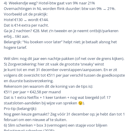
4) Weekendje weg? Hotel-btw gaat van 9% naar 21%
Overnachtingen in NL worden flink duurder: btw van 9% → 21%.
Voorbeeld uit de praktijk:
Hotel €130 → wordt €144.
Dat is €14 extra per nacht.
Ga je 2 nachten? €28. Met z’n tweeën en je neemt ontbijt/parkeren
erbij… tikt aan.
Belangrijk: “Nu boeken voor later” helpt niet; je betaalt alsnog het
hogere tarief.
Wél slim: nog dit jaar een nachtje pakken (of net over de grens kijken).
5) Zorgverzekering: hier zit vaak de grootste ‘sneaky’ winst
Je kunt tot en met 31 december overstappen/aanpassen. En er zit
volgens dit overzicht tot €511 per jaar verschil tussen de goedkoopste
en duurste basisverzekering.
Rekensom (en waarom dit de koning van de tips is):
€511 per jaar = €42,58 per maand
Dat is 1 extra Netflix + 1 keer tanken + nog wat biergeld (of: 17
staatsloten-aandelen bij wijze van spreken
).
😉
Pro-tip (belangrijk):
Nog geen keuze gemaakt? Zeg vóór 31 december op; je hebt dan tot 1
februari om een nieuwe af te sluiten.
6) Slim schenken = box 3 (vermogen) een stapje voor blijven
Belastingvrij schenken (2025):