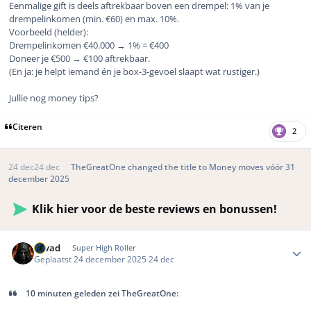
Eenmalige gift is deels aftrekbaar boven een drempel: 1% van je
drempelinkomen (min. €60) en max. 10%.
Voorbeeld (helder):
Drempelinkomen €40.000 → 1% = €400
Doneer je €500 → €100 aftrekbaar.
(En ja: je helpt iemand én je box-3-gevoel slaapt wat rustiger.)
Jullie nog money tips?
Citeren
2
24 dec
24 dec
TheGreatOne
changed the title to
Money moves vóór 31
december 2025
Klik hier voor de beste reviews en bonussen!
Author stats
devad
Super High Roller
Geplaatst
24 december 2025
24 dec
10 minuten geleden zei TheGreatOne: