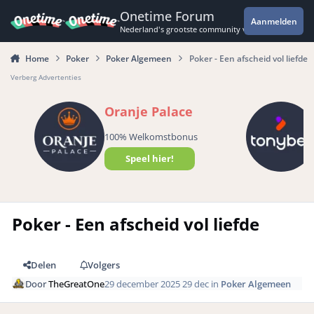
Spring naar bijdragen
Onetime Forum
Aanmelden
Nederland's grootste community voor de spannende 
Home
Poker
Poker Algemeen
Poker - Een afscheid vol liefde
Verberg Advertenties
Oranje Palace
100% Welkomstbonus
Speel hier!
Poker - Een afscheid vol liefde
Delen
Volgers
Door
TheGreatOne
29 december 2025
29 dec
in
Poker Algemeen