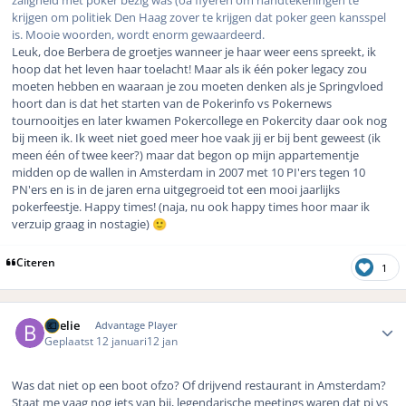
zaligheid met poker bezig was (oa flyeren om handtekeningen te
krijgen om politiek Den Haag zover te krijgen dat poker geen kansspel
is. Mooie woorden, wordt enorm gewaardeerd.
Leuk, doe Berbera de groetjes wanneer je haar weer eens spreekt, ik
hoop dat het leven haar toelacht! Maar als ik één poker legacy zou
moeten hebben en waaraan je zou moeten denken als je Springvloed
hoort dan is dat het starten van de Pokerinfo vs Pokernews
tournooitjes en later kwamen Pokercollege en Pokercity daar ook nog
bij meen ik. Ik weet niet goed meer hoe vaak jij er bij bent geweest (ik
meen één of twee keer?) maar dat begon op mijn appartementje
midden op de wallen in Amsterdam in 2007 met 10 PI'ers tegen 10
PN'ers en is in de jaren erna uitgegroeid tot een mooi jaarlijks
pokerfeestje. Happy times! (naja, nu ook happy times hoor maar ik
verzuip graag in nostagie)
🙂
Citeren
1
Author stats
Boelie
Advantage Player
Geplaatst
12 januari
12 jan
Was dat niet op een boot ofzo? Of drijvend restaurant in Amsterdam?
Staat me vaag nog iets van bij, legendarische meetings waren dat pi vs