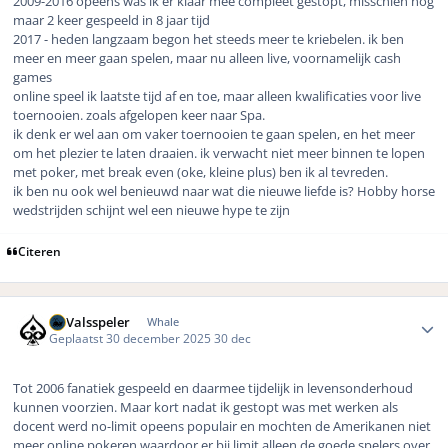
2009-2016 opeens was ik er klaar mee compleet gestopt, misschien nog
maar 2 keer gespeeld in 8 jaar tijd
2017 - heden langzaam begon het steeds meer te kriebelen. ik ben
meer en meer gaan spelen, maar nu alleen live, voornamelijk cash
games
online speel ik laatste tijd af en toe, maar alleen kwalificaties voor live
toernooien. zoals afgelopen keer naar Spa.
ik denk er wel aan om vaker toernooien te gaan spelen, en het meer
om het plezier te laten draaien. ik verwacht niet meer binnen te lopen
met poker, met break even (oke, kleine plus) ben ik al tevreden.
ik ben nu ook wel benieuwd naar wat die nieuwe liefde is? Hobby horse
wedstrijden schijnt wel een nieuwe hype te zijn
Citeren
Author stats
DeValsspeler
Whale
Geplaatst
30 december 2025
30 dec
Tot 2006 fanatiek gespeeld en daarmee tijdelijk in levensonderhoud
kunnen voorzien. Maar kort nadat ik gestopt was met werken als
docent werd no-limit opeens populair en mochten de Amerikanen niet
meer online pokeren waardoor er bij limit alleen de goede spelers over