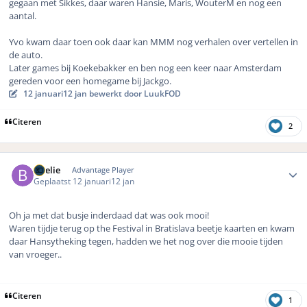
gegaan met Sikkes, daar waren Hansie, Maris, WouterM en nog een
aantal.
Yvo kwam daar toen ook daar kan MMM nog verhalen over vertellen in
de auto.
Later games bij Koekebakker en ben nog een keer naar Amsterdam
gereden voor een homegame bij Jackgo.
12 januari
12 jan
bewerkt door LuukFOD
Citeren
2
Author stats
Boelie
Advantage Player
Geplaatst
12 januari
12 jan
Oh ja met dat busje inderdaad dat was ook mooi!
Waren tijdje terug op the Festival in Bratislava beetje kaarten en kwam
daar Hansytheking tegen, hadden we het nog over die mooie tijden
van vroeger..
Citeren
1