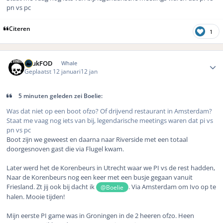
pn vs pc
Citeren
1
Author stats
LuukFOD
Whale
Geplaatst
12 januari
12 jan
5 minuten geleden zei Boelie:
Was dat niet op een boot ofzo? Of drijvend restaurant in Amsterdam?
Staat me vaag nog iets van bij, legendarische meetings waren dat pi vs
pn vs pc
Boot zijn we geweest en daarna naar Riverside met een totaal
doorgesnoven gast die via Flugel kwam.
Later werd het de Korenbeurs in Utrecht waar we PI vs de rest hadden,
Naar de Korenbeurs nog een keer met een busje gegaan vanuit
Friesland. Zt jij ook bij dacht ik
. Via Amsterdam om Ivo op te
@Boelie
halen. Mooie tijden!
Mijn eerste PI game was in Groningen in de 2 heeren ofzo. Heen