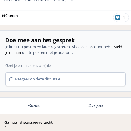
Citeren
1
Doe mee aan het gesprek
Je kunt nu posten en later registreren. Als je een account hebt,
Meld
je nu aan
om te posten met je account.
Reageer op deze discussie...
Delen
Volgers
Ga naar discussieoverzicht