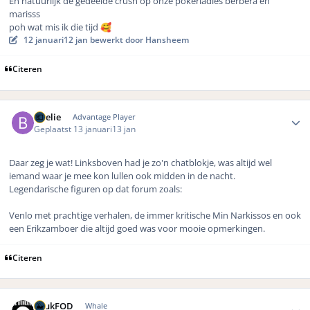
En natuurlijk de gedeelde crush op onze pokerladies berbera en
marisss
poh wat mis ik die tijd
🥰
12 januari
12 jan
bewerkt door Hansheem
Citeren
Author stats
Boelie
Advantage Player
Geplaatst
13 januari
13 jan
Daar zeg je wat! Linksboven had je zo'n chatblokje, was altijd wel
iemand waar je mee kon lullen ook midden in de nacht.
Legendarische figuren op dat forum zoals:
Venlo met prachtige verhalen, de immer kritische Min Narkissos en ook
een Erikzamboer die altijd goed was voor mooie opmerkingen.
Citeren
Author stats
LuukFOD
Whale