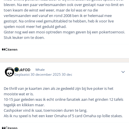
bleven. Na een paar verliesmaanden ook over gestapt naar no-limit en
toen kwam de winst wel weer, maar de lol was er na die
verliesmaanden wel vanaf en rond 2008 ben ik er helemaal mee
gestopt. Na online veel gemultitabled te hebben, heb ik voor live
spelen nooit meer het geduld gehad.
Gister nog wel een mooi optreden mogen geven bij een pokertoernooi.
Stuk leuker om te doen.
Citeren
Author stats
LuukFOD
Whale
Geplaatst
30 december 2025
30 dec
De thrill van je kaarten zien als ze gedeeld zijn bij live poker is het
mooiste wat er is.
10-15 jaar geleden was ik echt online fanatiek aan het grinden 12 tafels
tegelijk en klikken maar.
Cashpoker vind ik saai, toernooien duren te lang.
Als ik nu speel is het een keer Omaha of 5 card Omaha op lollie stakes.
Citeren