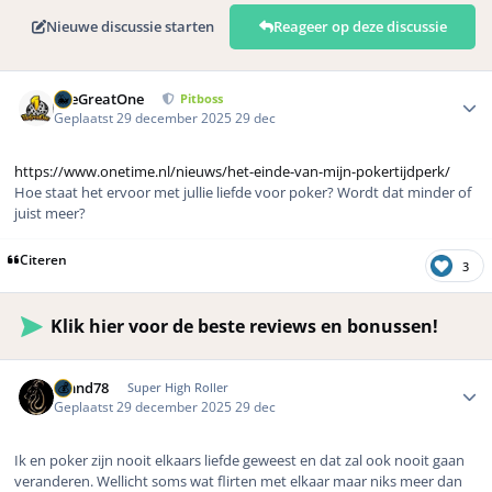
Nieuwe discussie starten
Reageer op deze discussie
Author stats
TheGreatOne
Pitboss
Geplaatst
29 december 2025
29 dec
https://www.onetime.nl/nieuws/het-einde-van-mijn-pokertijdperk/
Hoe staat het ervoor met jullie liefde voor poker? Wordt dat minder of
juist meer?
Citeren
3
Klik hier voor de beste reviews en bonussen!
Author stats
Rmnd78
Super High Roller
Geplaatst
29 december 2025
29 dec
Ik en poker zijn nooit elkaars liefde geweest en dat zal ook nooit gaan
veranderen. Wellicht soms wat flirten met elkaar maar niks meer dan