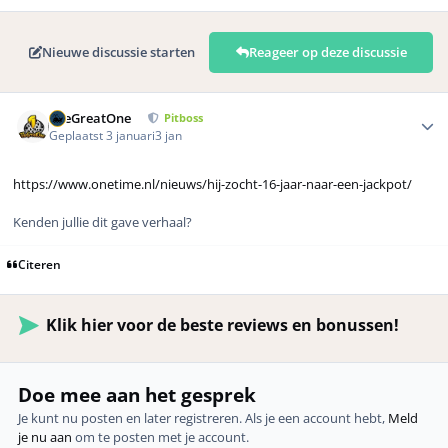
Nieuwe discussie starten
Reageer op deze discussie
Author stats
TheGreatOne
Pitboss
Geplaatst
3 januari
3 jan
https://www.onetime.nl/nieuws/hij-zocht-16-jaar-naar-een-jackpot/
Kenden jullie dit gave verhaal?
Citeren
Klik hier voor de beste reviews en bonussen!
Doe mee aan het gesprek
Je kunt nu posten en later registreren. Als je een account hebt,
Meld
je nu aan
om te posten met je account.