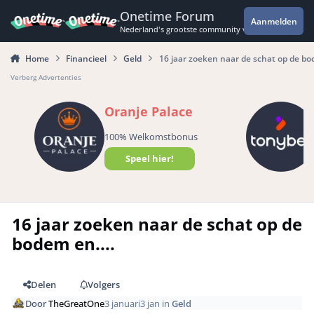
Spring naar bijdragen
Onetime Forum
Aanmelden
Nederland's grootste community voor de spannende 
Home
Financieel
Geld
16 jaar zoeken naar de schat op de bod
Verberg Advertenties
Oranje Palace
100% Welkomstbonus
Speel hier!
16 jaar zoeken naar de schat op de
bodem en....
Delen
Volgers
Door
TheGreatOne
3 januari
3 jan
in
Geld