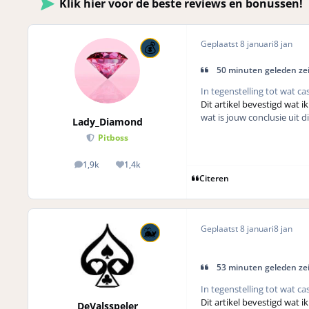
Klik hier voor de beste reviews en bonussen!
Geplaatst
8 januari
8 jan
50 minuten geleden zei
In tegenstelling tot wat cas
Dit artikel bevestigd wat i
wat is jouw conclusie uit d
Lady_Diamond
Pitboss
1,9k
1,4k
posts
Reputation
Citeren
Geplaatst
8 januari
8 jan
53 minuten geleden zei
In tegenstelling tot wat cas
Dit artikel bevestigd wat i
DeValsspeler