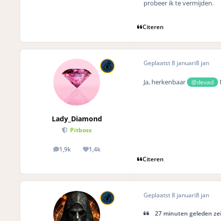
probeer ik te vermijden.
Citeren
Geplaatst
8 januari
8 jan
Ja, herkenbaar
@devad
Lady_Diamond
Pitboss
1,9k
1,4k
posts
Reputation
Citeren
Geplaatst
8 januari
8 jan
27 minuten geleden ze