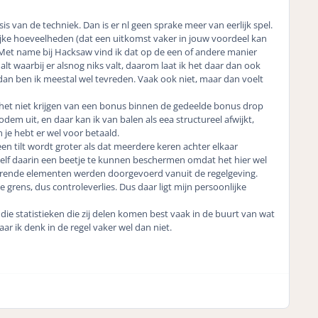
s van de techniek. Dan is er nl geen sprake meer van eerlijk spel.
lijke hoeveelheden (dat een uitkomst vaker in jouw voordeel kan
 Met name bij Hacksaw vind ik dat op de een of andere manier
lt waarbij er alsnog niks valt, daarom laat ik het daar dan ook
 dan ben ik meestal wel tevreden. Vaak ook niet, maar dan voelt
ij het niet krijgen van een bonus binnen de gedeelde bonus drop
dem uit, en daar kan ik van balen als eea structureel afwijkt,
 je hebt er wel voor betaald.
 een tilt wordt groter als dat meerdere keren achter elkaar
ezelf daarin een beetje te kunnen beschermen omdat het hier wel
storende elementen werden doorgevoerd vanuit de regelgeving.
 grens, dus controleverlies. Dus daar ligt mijn persoonlijke
 die statistieken die zij delen komen best vaak in de buurt van wat
aar ik denk in de regel vaker wel dan niet.