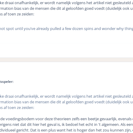
lke draai onafhankelijk, er wordt namelijk volgens het artikel niet gesleuteld 
irmation bias van de mensen die dit al geloofden goed voedt (duidelijk ook 
ns af toen ze zeiden:
ot spot until you’ve already pulled a few dozen spins and wonder why things f
sspeler:
lke draai onafhankelijk, er wordt namelijk volgens het artikel niet gesleuteld 
irmation bias van de mensen die dit al geloofden goed voedt (duidelijk ook 
ns af toen ze zeiden:
d de voedingsbodem voor deze theorieen zelfs een beetje gevaarlijk, evenals
igens niet dat dit hier het geval is, ik bedoel het echt in 't algemeen. Als e
dividueel gericht. Dat is een plus want het is hoger dan het zou kunnen zijn