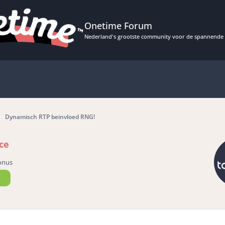
Onetime Forum
Nederland's grootste community voor de spannende 
Dynamisch RTP beinvloed RNG!
ce
onus