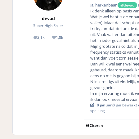
Ja, herkenbaar
@devad
Ik denk alleen op basis va
Wat je wel hebt is de enha
devad
vallen). Maar dat schept o
Super High Roller
tricky, omdat de functie da
uit. Vaak valt er dan uite
2,1k
1,8k
posts
Reputation
het in ieder geval niet als n
Mijn grootste risico dat m
frequency statistics vanuit
want dan voelt zo'n sessie
Dan wil ik wel eens wel hee
gebeurd, daarom maak ik we
eens op mis is gegaan bij 
Niks ernstigs uiteindelijk,
gevoeligheid.
In mijn ervaring moet ik we
ik dan ook meestal ervaar i
8 januari
8 jan
bewerkt 
spellung
Citeren