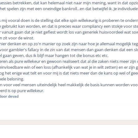
sessies betrekken, dat kan helemaal niet naar mijn mening, want in dat opzic
 het spelen zijn met een oneindige bankroll...en dat betwijfel ik. Je individue
mij vooral doen is de stelling dat elke spin willekeurig is proberen te ond
e gebruikt kan worden, en dat is precies waar compliancy een stokje voor stee
 vanuit gaan dat je niet geflest wordt los van generiek huisvoordeel wat sowie
in zit voor de winst.
ier denken en op zo'n manier op zoek zijn naar hoe je allemaal mogelijk te
voor gambler's fallacy in de zin van dat mensen dan gaan denken dat een slot
l gaan geven, dus ik blijf maar hangen tot die bonus etc etc.
aderen als pure willekeur en gewoon realiseert dat al die zaken niets meer zijn 
invloedbare win of een loss (afhankelijk van wat je in wilt zetten) en er zijn
n nog het enige wat telt en voor mij is dat niets meer dan de kans op wel of ge
ele beloning.
gen voor veel mensen uiteindelijk heel makkelijk de basis kunnen worden vo
eerd is op pure willekeur.
door devad