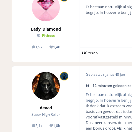
Er bestaan natuurlijk al a
begrijp. In hoeverre ben j
Lady_Diamond
Pitboss
1,9k
1,4k
posts
Reputation
Citeren
Geplaatst
8 januari
8 jan
12 minuten geleden ze
Er bestaan natuurlijk al a
begrijp. In hoeverre ben j
Ik denk dat ik extreem voor
devad
basis van gevoel, dat is d
Super High Roller
vooraf vastgesteld minimum a
Dus meer kansen, dus meer d
2,1k
1,8k
posts
Reputation
een bonus drop). Als ik het