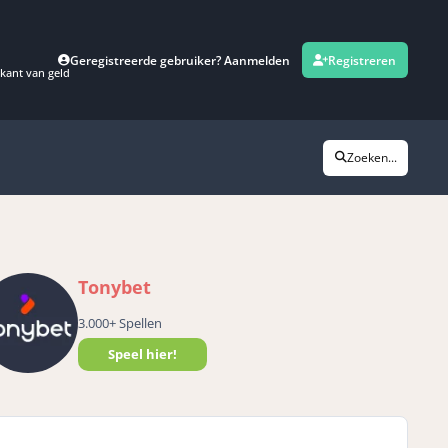
Geregistreerde gebruiker? Aanmelden
Registreren
kant van geld
Zoeken...
Tonybet
3.000+ Spellen
Speel hier!