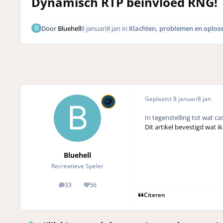
Dynamisch RTP beinvloed RNG!
Door
Bluehell
8 januari
8 jan
in
Klachten, problemen en oplos
Geplaatst
8 januari
8 jan
In tegenstelling tot wat cas
Dit artikel bevestigd wat i
Bluehell
Recreatieve Speler
33
56
posts
Reputation
Citeren