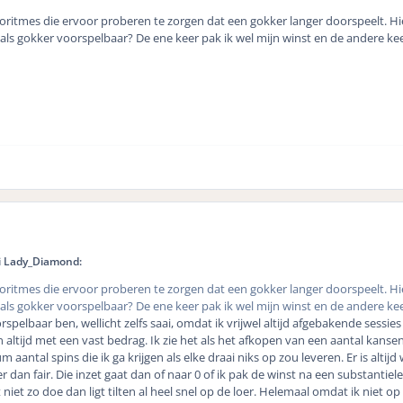
lgoritmes die ervoor proberen te zorgen dat een gokker langer doorspeelt. Hi
ij als gokker voorspelbaar? De ene keer pak ik wel mijn winst en de andere ke
i Lady_Diamond:
lgoritmes die ervoor proberen te zorgen dat een gokker langer doorspeelt. Hi
ij als gokker voorspelbaar? De ene keer pak ik wel mijn winst en de andere ke
spelbaar ben, wellicht zelfs saai, omdat ik vrijwel altijd afgebakende sessie
an altijd met een vast bedrag. Ik zie het als het afkopen van een aantal kans
antal spins die ik ga krijgen als elke draai niks op zou leveren. Er is altijd w
an fair. Die inzet gaat dan of naar 0 of ik pak de winst na een substantiele
 niet zo doe dan ligt tilten al heel snel op de loer. Helemaal omdat ik niet 