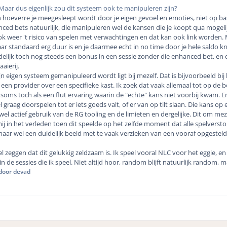
Maar dus eigenlijk zou dit systeem ook te manipuleren zijn?
n hoeverre je meegesleept wordt door je eigen gevoel en emoties, niet op basi
nced bets natuurlijk, die manipuleren wel de kansen die je koopt qua moge
ok weer 't risico van spelen met verwachtingen en dat kan ook link worden.
ar standaard erg duur is en je daarmee echt in no time door je hele saldo kna
indelijk toch nog steeds een bonus in een sessie zonder die enhanced bet, en
aaierij.
ijn eigen systeem gemanipuleerd wordt ligt bij mezelf. Dat is bijvoorbeeld b
 een provider over een specifieke kast. Ik zoek dat vaak allemaal tot op de bo
 soms toch als een flut ervaring waarin de "echte" kans niet voorbij kwam. En
l graag doorspelen tot er iets goeds valt, of er van op tilt slaan. Die kans op
l actief gebruik van de RG tooling en de limieten en dergelijke. Dit om m
mij in het verleden toen dit speelde op het zelfde moment dat alle spelver
 maar wel een duidelijk beeld met te vaak verzieken van een vooraf opgestelde
l zeggen dat dit gelukkig zeldzaam is. Ik speel vooral NLC voor het eggie, en
n de sessies die ik speel. Niet altijd hoor, random blijft natuurlijk random, m
door devad