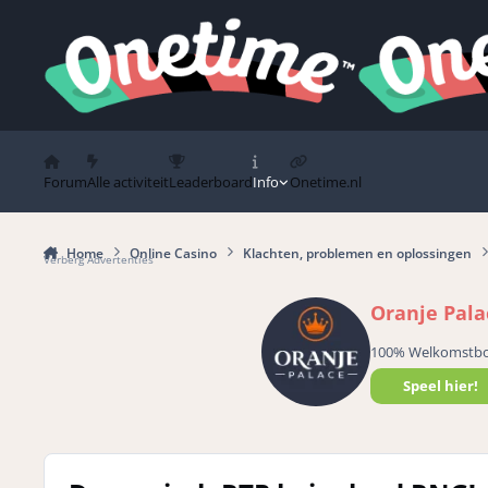
Spring naar bijdragen
Forum
Alle activiteit
Leaderboard
Info
Onetime.nl
Home
Online Casino
Klachten, problemen en oplossingen
Verberg Advertenties
Oranje Pala
100% Welkomstb
Speel hier!