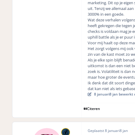
marketing. Dit op je eigen 
uit. Tenzij we allemaal aan
3000% in een goede.
Wat deze verhalen volgens 
heeft gekregen die tegen j
checks is voldaan mag je er
uphill battle als je er puur 
Voor mij haalt op deze man
Het zorgt volgens mij ook 
zin van de kast moet zo we
Als je elke spin blijft ben
uitkomst is dan een niet be
zoek is. Volatiliteit is da
maar hoe groter de eventu
Ik denk dat dit soort din
dat kan niet als iets gebas
8 januari
8 jan
bewerkt 
Citeren
Geplaatst
8 januari
8 jan