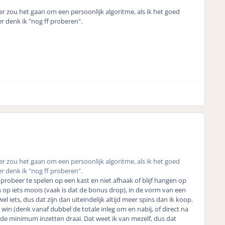
er zou het gaan om een persoonlijk algoritme, als ik het goed
er denk ik "nog ff proberen".
er zou het gaan om een persoonlijk algoritme, als ik het goed
er denk ik "nog ff proberen".
s probeer te spelen op een kast en niet afhaak of blijf hangen op
en op iets moois (vaak is dat de bonus drop), in de vorm van een
el iets, dus dat zijn dan uiteindelijk altijd meer spins dan ik koop.
 win (denk vanaf dubbel de totale inleg om en nabij, of direct na
op de minimum inzetten draai. Dat weet ik van mezelf, dus dat