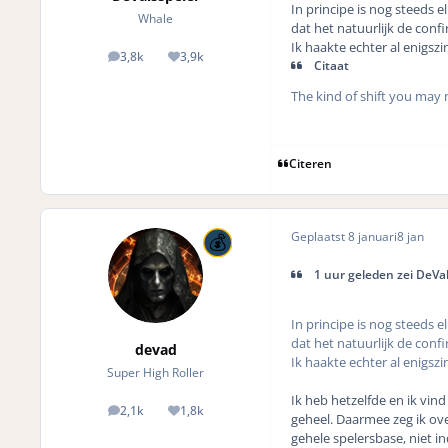
In principe is nog steeds e
Whale
dat het natuurlijk de conf
Ik haakte echter al enigszi
3,8k
3,9k
posts
Reputation
Citaat
The kind of shift you may n
Citeren
Geplaatst
8 januari
8 jan
1 uur geleden zei DeVal
In principe is nog steeds e
dat het natuurlijk de conf
devad
Ik haakte echter al enigszi
Super High Roller
Ik heb hetzelfde en ik vin
2,1k
1,8k
posts
Reputation
geheel. Daarmee zeg ik over
gehele spelersbase, niet in