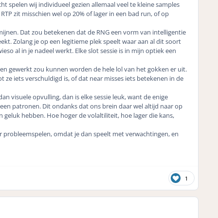
ht spelen wij individueel gezien allemaal veel te kleine samples
le RTP zit misschien wel op 20% of lager in een bad run, of op
ermijnen. Dat zou betekenen dat de RNG een vorm van intelligentie
kt. Zolang je op een legitieme plek speelt waar aan al dit soort
so al in je nadeel werkt. Elke slot sessie is in mijn optiek een
gen gewerkt zou kunnen worden de hele lol van het gokken er uit.
 ze iets verschuldigd is, of dat near misses iets betekenen in de
dan visuele opvulling, dan is elke sessie leuk, want de enige
 geen patronen. Dit ondanks dat ons brein daar wel altijd naar op
en geluk hebben. Hoe hoger de volaltiliteit, hoe lager die kans,
or probleemspelen, omdat je dan speelt met verwachtingen, en
1