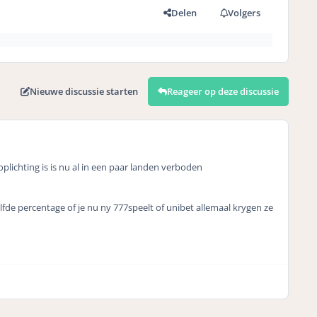
Delen
Volgers
Nieuwe discussie starten
Reageer op deze discussie
oplichting is is nu al in een paar landen verboden
fde percentage of je nu ny 777speelt of unibet allemaal krygen ze