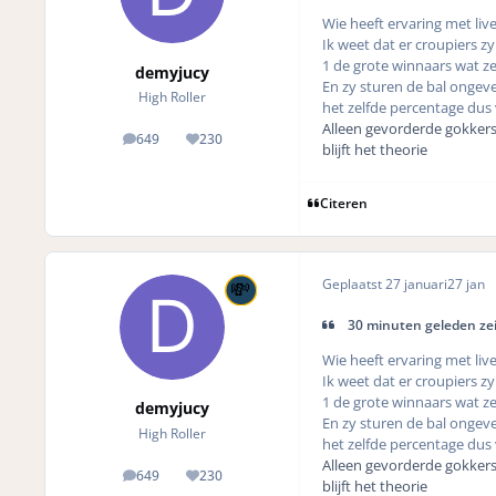
Wie heeft ervaring met live
Ik weet dat er croupiers 
1 de grote winnaars wat z
demyjucy
En zy sturen de bal ongeve
High Roller
het zelfde percentage dus
Alleen gevorderde gokkers 
649
230
posts
Reputation
blijft het theorie
Citeren
Geplaatst
27 januari
27 jan
30 minuten geleden ze
Wie heeft ervaring met live
Ik weet dat er croupiers 
1 de grote winnaars wat z
demyjucy
En zy sturen de bal ongeve
High Roller
het zelfde percentage dus
Alleen gevorderde gokkers 
649
230
posts
Reputation
blijft het theorie