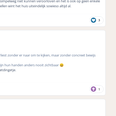
ch simpelweg niet kunnen veroorloven en het is ook op geen enkele
en wint het huis uiteindelijk sowieso altijd al.
3
liest zonder er naar om te kijken, maar zonder concreet bewijs
zijn hun handen anders nooit zichtbaar
😄
etdingetje.
1