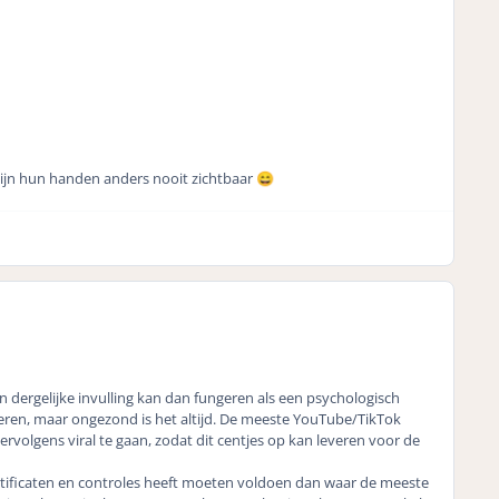
zijn hun handen anders nooit zichtbaar
😄
n dergelijke invulling kan dan fungeren als een psychologisch
ren, maar ongezond is het altijd. De meeste YouTube/TikTok
ervolgens viral te gaan, zodat dit centjes op kan leveren voor de
ertificaten en controles heeft moeten voldoen dan waar de meeste