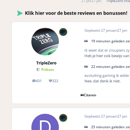
27 jan
27 jan
TripleZero
chan
Klik hier voor de beste reviews en bonussen!
Geplaatst
27 januari
27 jan
19 minuten geleden ze
Ik weet dat er croupiers 
Heb je hier ook bewijs van
TripleZero
22 minuten geleden ze
Pitboss
evoluiting gaming ik wilde 
Nee, dat denk ik niet.
431
322
posts
Reputation
Citeren
Geplaatst
27 januari
27 jan
25 minuten geleden ze