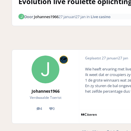
Evolution live roulette oplichtin
Door
Johannes1966
27 januari
27 jan
in
Live casino
Geplaatst
27 januari
27 jan
Wie heeft ervaring met live
Ik weet dat er croupiers 
1 de grote winnaars wat z
En zy sturen de bal ongeve
Johannes1966
het zelfde percentage dus
Verdwaalde Toerist
4
0
posts
Reputation
Citeren