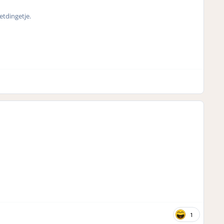
etdingetje.
1