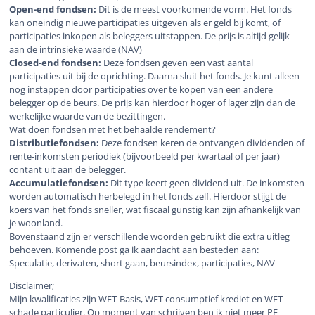
Open-end fondsen:
Dit is de meest voorkomende vorm. Het fonds
kan oneindig nieuwe participaties uitgeven als er geld bij komt, of
participaties inkopen als beleggers uitstappen. De prijs is altijd gelijk
aan de intrinsieke waarde (NAV)
Closed-end fondsen:
Deze fondsen geven een vast aantal
participaties uit bij de oprichting. Daarna sluit het fonds. Je kunt alleen
nog instappen door participaties over te kopen van een andere
belegger op de beurs. De prijs kan hierdoor hoger of lager zijn dan de
werkelijke waarde van de bezittingen.
Wat doen fondsen met het behaalde rendement?
Distributiefondsen:
Deze fondsen keren de ontvangen dividenden of
rente-inkomsten periodiek (bijvoorbeeld per kwartaal of per jaar)
contant uit aan de belegger.
Accumulatiefondsen:
Dit type keert geen dividend uit. De inkomsten
worden automatisch herbelegd in het fonds zelf. Hierdoor stijgt de
koers van het fonds sneller, wat fiscaal gunstig kan zijn afhankelijk van
je woonland.
Bovenstaand zijn er verschillende woorden gebruikt die extra uitleg
behoeven. Komende post ga ik aandacht aan besteden aan:
Speculatie, derivaten, short gaan, beursindex, participaties, NAV
Disclaimer;
Mijn kwalificaties zijn WFT-Basis, WFT consumptief krediet en WFT
schade particulier. Op moment van schrijven ben ik niet meer PE