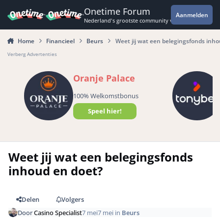
Spring naar bijdragen
Onetime Forum
Aanmelden
Nederland's grootste community voor de spannende 
Home
Financieel
Beurs
Weet jij wat een belegingsfonds inho
Verberg Advertenties
Oranje Palace
100% Welkomstbonus
Speel hier!
Weet jij wat een belegingsfonds
inhoud en doet?
Delen
Volgers
Door
Casino Specialist
7 mei
7 mei
in
Beurs