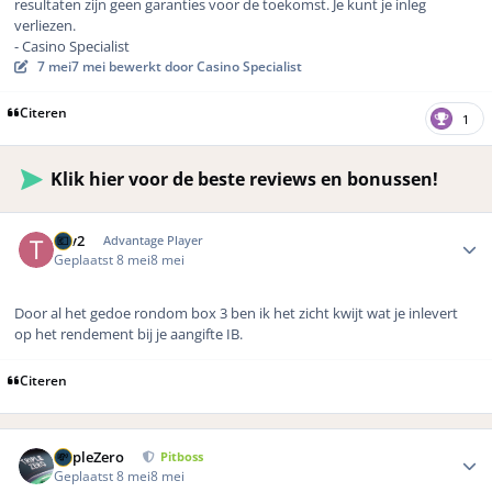
resultaten zijn geen garanties voor de toekomst. Je kunt je inleg
verliezen.
- Casino Specialist
7 mei
7 mei
bewerkt door Casino Specialist
Citeren
1
Klik hier voor de beste reviews en bonussen!
Author stats
Tgv2
Advantage Player
Geplaatst
8 mei
8 mei
Door al het gedoe rondom box 3 ben ik het zicht kwijt wat je inlevert
op het rendement bij je aangifte IB.
Citeren
Author stats
TripleZero
Pitboss
Geplaatst
8 mei
8 mei