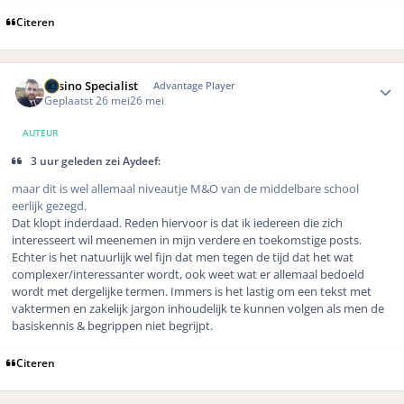
Citeren
Author stats
Casino Specialist
Advantage Player
Geplaatst
26 mei
26 mei
AUTEUR
3 uur geleden zei Aydeef:
maar dit is wel allemaal niveautje M&O van de middelbare school
eerlijk gezegd.
Dat klopt inderdaad. Reden hiervoor is dat ik iedereen die zich
interesseert wil meenemen in mijn verdere en toekomstige posts.
Echter is het natuurlijk wel fijn dat men tegen de tijd dat het wat
complexer/interessanter wordt, ook weet wat er allemaal bedoeld
wordt met dergelijke termen. Immers is het lastig om een tekst met
vaktermen en zakelijk jargon inhoudelijk te kunnen volgen als men de
basiskennis & begrippen niet begrijpt.
Citeren