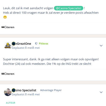
Leuk, dit zal ik met aandacht volgen
!
@Casino Specialist
Heb al direct 100 vragen maar ik zal even je verdere posts afwachten
😁
Citeren
Author stats
TheGreatOne
Pitboss
Geplaatst
8 mei
8 mei
Super interessant, dank. Ik ga niet alleen volgen maar ook opvolgen!
Dochter (24) zal ook meelezen. Die 1% op de ING trekt ze slecht
Citeren
Author stats
Casino Specialist
Advantage Player
Geplaatst
8 mei
8 mei
AUTEUR