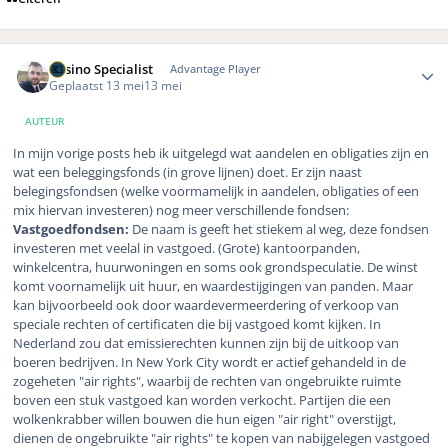
Author stats
Casino Specialist
Advantage Player
Geplaatst
13 mei
13 mei
AUTEUR
In mijn vorige posts heb ik uitgelegd wat aandelen en obligaties zijn en
wat een beleggingsfonds (in grove lijnen) doet. Er zijn naast
belegingsfondsen (welke voormamelijk in aandelen, obligaties of een
mix hiervan investeren) nog meer verschillende fondsen:
Vastgoedfondsen:
De naam is geeft het stiekem al weg, deze fondsen
investeren met veelal in vastgoed. (Grote) kantoorpanden,
winkelcentra, huurwoningen en soms ook grondspeculatie. De winst
komt voornamelijk uit huur, en waardestijgingen van panden. Maar
kan bijvoorbeeld ook door waardevermeerdering of verkoop van
speciale rechten of certificaten die bij vastgoed komt kijken. In
Nederland zou dat emissierechten kunnen zijn bij de uitkoop van
boeren bedrijven. In New York City wordt er actief gehandeld in de
zogeheten "air rights", waarbij de rechten van ongebruikte ruimte
boven een stuk vastgoed kan worden verkocht. Partijen die een
wolkenkrabber willen bouwen die hun eigen "air right" overstijgt,
dienen de ongebruikte "air rights" te kopen van nabijgelegen vastgoed