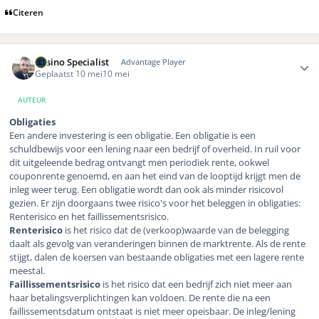
Citeren
Author stats
Casino Specialist
Advantage Player
Geplaatst
10 mei
10 mei
AUTEUR
Obligaties
Een andere investering is een obligatie. Een obligatie is een
schuldbewijs voor een lening naar een bedrijf of overheid. In ruil voor
dit uitgeleende bedrag ontvangt men periodiek rente, ookwel
couponrente genoemd, en aan het eind van de looptijd krijgt men de
inleg weer terug. Een obligatie wordt dan ook als minder risicovol
gezien. Er zijn doorgaans twee risico's voor het beleggen in obligaties:
Renterisico en het faillissementsrisico.
Renterisico
is het risico dat de (verkoop)waarde van de belegging
daalt als gevolg van veranderingen binnen de marktrente. Als de rente
stijgt, dalen de koersen van bestaande obligaties met een lagere rente
meestal.
Faillissementsrisico
is het risico dat een bedrijf zich niet meer aan
haar betalingsverplichtingen kan voldoen. De rente die na een
faillissementsdatum ontstaat is niet meer opeisbaar. De inleg/lening