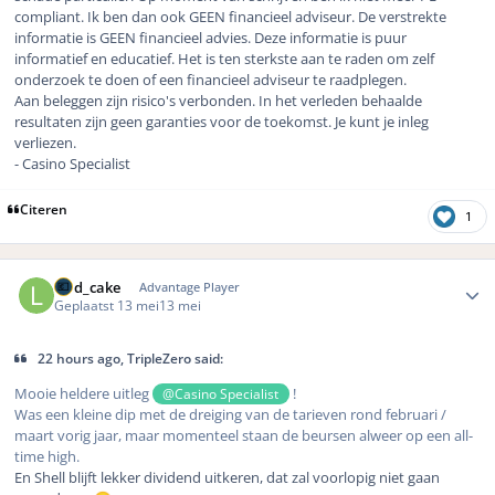
compliant. Ik ben dan ook GEEN financieel adviseur. De verstrekte
informatie is GEEN financieel advies. Deze informatie is puur
informatief en educatief. Het is ten sterkste aan te raden om zelf
onderzoek te doen of een financieel adviseur te raadplegen.
Aan beleggen zijn risico's verbonden. In het verleden behaalde
resultaten zijn geen garanties voor de toekomst. Je kunt je inleg
verliezen.
- Casino Specialist
Citeren
1
Author stats
lord_cake
Advantage Player
Geplaatst
13 mei
13 mei
22 hours ago, TripleZero said:
Mooie heldere uitleg
!
@Casino Specialist
Was een kleine dip met de dreiging van de tarieven rond februari /
maart vorig jaar, maar momenteel staan de beursen alweer op een all-
time high.
En Shell blijft lekker dividend uitkeren, dat zal voorlopig niet gaan