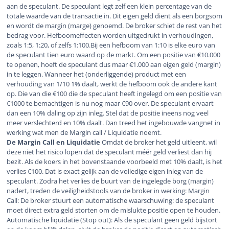
aan de speculant. De speculant legt zelf een klein percentage van de
totale waarde van de transactie in. Dit eigen geld dient als een borgsom
en wordt de margin (marge) genoemd. De broker schiet de rest van het
bedrag voor. Hefboomeffecten worden uitgedrukt in verhoudingen,
zoals 1:5, 1:20, of zelfs 1:100.Bij een hefboom van 1:10 is elke euro van
de speculant tien euro waard op de markt. Om een positie van €10.000
te openen, hoeft de speculant dus maar €1.000 aan eigen geld (margin)
in te leggen. Wanneer het (onderliggende) product met een
verhouding van 1/10 1% daalt, werkt de hefboom ook de andere kant
op. Die van die €100 die de speculant heeft ingelegd om een positie van
€1000 te bemachtigen is nu nog maar €90 over. De speculant ervaart
dan een 10% daling op zijn inleg. Stel dat de positie ineens nog veel
meer verslechterd en 10% daalt. Dan treed het ingebouwde vangnet in
werking wat men de Margin call / Liquidatie noemt.
De Margin Call en Liquidatie
Omdat de broker het geld uitleent, wil
deze niet het risico lopen dat de speculant méér geld verliest dan hij
bezit. Als de koers in het bovenstaande voorbeeld met 10% daalt, is het
verlies €100. Dat is exact gelijk aan de volledige eigen inleg van de
speculant. Zodra het verlies de buurt van de ingelegde borg (margin)
nadert, treden de veiligheidstools van de broker in werking: Margin
Call: De broker stuurt een automatische waarschuwing: de speculant
moet direct extra geld storten om de mislukte positie open te houden.
Automatische liquidatie (Stop out): Als de speculant geen geld bijstort