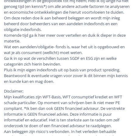
ontwikkelingen in de geopolitiek tot mij neem; Heb ik bij lange na niet
genoeg tijd (en kennis*) om alle andere actuele factoren te analyseren
en economische ontwikkelingen die hieruit voortvloeien te duiden.
Om deze reden doe ik aan beheerd beleggen en wordt mijn inleg
beheerd door beheerders van een aandelen indexfonds en een
obligatie indexfonds.
Komende tijd ga ik hier meer over vertellen en duik ik dieper in deze
matertie.
Wat een aandelen/obligatie- fonds is, waar het uit is opgebouwd en
wat je als consument (wellicht) moet weten.
Ga ik in op wat de verschillen tussen SGDF en ESG zijn en welke
categoriën zich hierin bevinden.
Pluis ik mijn eigen indexfonds uit op basis van product spreiding.
Beantwoord ik eventuele vragen voor zover ik dit binnen mijn kennis
en kunde kan en mag doen.
Disclaimer;
Mijn kwalificaties zijn WFT-Basis, WFT consumptief krediet en WFT
schade particulier. Op moment van schrijven ben ik niet meer PE
compliant. *Ik ben dan ook GEEN financieel adviseur. De verstrekte
informatie is GEEN financieel advies. Deze informatie is puur
informatief en educatief. Het is ten sterkste aan te raden om zelf
onderzoek te doen of een financieel adviseur te raadplegen.
Aan beleggen zijn risico's verbonden. In het verleden behaalde