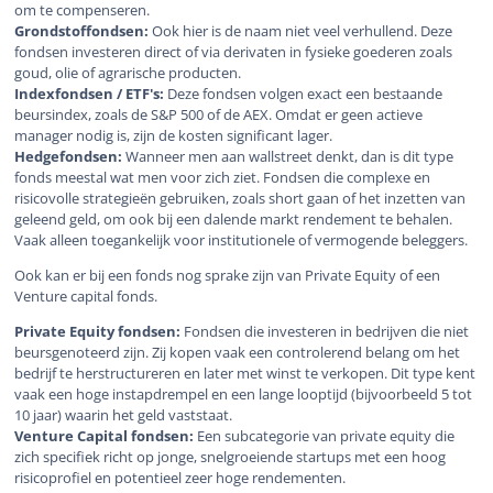
om te compenseren.
Grondstoffondsen:
Ook hier is de naam niet veel verhullend. Deze
fondsen investeren direct of via derivaten in fysieke goederen zoals
goud, olie of agrarische producten.
Indexfondsen / ETF's:
Deze fondsen volgen exact een bestaande
beursindex, zoals de S&P 500 of de AEX. Omdat er geen actieve
manager nodig is, zijn de kosten significant lager.
Hedgefondsen:
Wanneer men aan wallstreet denkt, dan is dit type
fonds meestal wat men voor zich ziet. Fondsen die complexe en
risicovolle strategieën gebruiken, zoals short gaan of het inzetten van
geleend geld, om ook bij een dalende markt rendement te behalen.
Vaak alleen toegankelijk voor institutionele of vermogende beleggers.
Ook kan er bij een fonds nog sprake zijn van Private Equity of een
Venture capital fonds.
Private Equity fondsen:
Fondsen die investeren in bedrijven die niet
beursgenoteerd zijn. Zij kopen vaak een controlerend belang om het
bedrijf te herstructureren en later met winst te verkopen. Dit type kent
vaak een hoge instapdrempel en een lange looptijd (bijvoorbeeld 5 tot
10 jaar) waarin het geld vaststaat.
Venture Capital fondsen:
Een subcategorie van private equity die
zich specifiek richt op jonge, snelgroeiende startups met een hoog
risicoprofiel en potentieel zeer hoge rendementen.