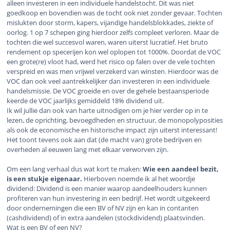
alleen investeren in een individuele handelstocht. Dit was niet
goedkoop en bovendien was de tocht ook niet zonder gevaar. Tochten
mislukten door storm, kapers, vijandige handelsblokkades, ziekte of
oorlog. 1 op 7 schepen ging hierdoor zelfs compleet verloren. Maar de
tochten die wel succesvol waren, waren uiterst lucratief. Het bruto
rendement op specerijen kon wel oplopen tot 1000%. Doordat de VOC
een grote(re) vloot had, werd het risico op falen over de vele tochten
verspreid en was men vrijwel verzekerd van winsten. Hierdoor was de
VOC dan ook veel aantrekkelijker dan investeren in een individuele
handelsmissie. De VOC groeide en over de gehele bestaansperiode
keerde de VOC jaarlijks gemiddeld 18% dividend uit.
Ik wil jullie dan ook van harte uitnodigen om je hier verder op in te
lezen, de oprichting, bevoegdheden en structuur, de monopolyposities
als ook de economische en historische impact zijn uiterst interessant!
Het toont tevens ook aan dat (de macht van) grote bedrijven en
overheden al eeuwen lang met elkaar verworven zijn.
Om een lang verhaal dus wat kort te maken:
Wie een aandeel bezit,
is een stukje eigenaar.
Hierboven noemde ik al het woordje
dividend: Dividend is een manier waarop aandeelhouders kunnen
profiteren van hun investering in een bedrijf. Het wordt uitgekeerd
door ondernemingen die een BV of NV zijn en kan in contanten
(cashdividend) of in extra aandelen (stockdividend) plaatsvinden.
Wat is een BV of een NV?