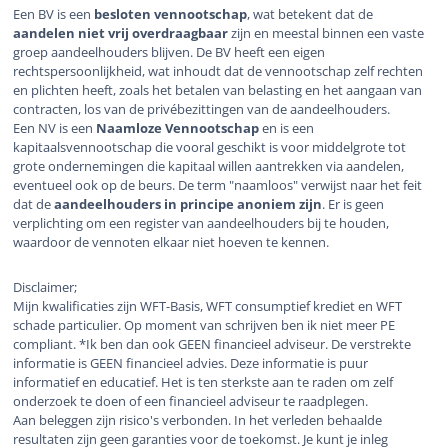
Een BV is een
besloten vennootschap
, wat betekent dat de
aandelen niet vrij overdraagbaar
zijn en meestal binnen een vaste
groep aandeelhouders blijven. De BV heeft een eigen
rechtspersoonlijkheid, wat inhoudt dat de vennootschap zelf rechten
en plichten heeft, zoals het betalen van belasting en het aangaan van
contracten, los van de privébezittingen van de aandeelhouders.
Een NV is een
Naamloze Vennootschap
en is een
kapitaalsvennootschap die vooral geschikt is voor middelgrote tot
grote ondernemingen die kapitaal willen aantrekken via aandelen,
eventueel ook op de beurs. De term "naamloos" verwijst naar het feit
dat de
aandeelhouders in principe anoniem zijn
. Er is geen
verplichting om een register van aandeelhouders bij te houden,
waardoor de vennoten elkaar niet hoeven te kennen.
Disclaimer;
Mijn kwalificaties zijn WFT-Basis, WFT consumptief krediet en WFT
schade particulier. Op moment van schrijven ben ik niet meer PE
compliant. *Ik ben dan ook GEEN financieel adviseur. De verstrekte
informatie is GEEN financieel advies. Deze informatie is puur
informatief en educatief. Het is ten sterkste aan te raden om zelf
onderzoek te doen of een financieel adviseur te raadplegen.
Aan beleggen zijn risico's verbonden. In het verleden behaalde
resultaten zijn geen garanties voor de toekomst. Je kunt je inleg