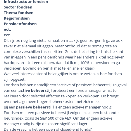
Infrastructuur fondsen
Sector fondsen
Thema fondsen
Regiofondsen
Pensioenfondsen
ect.
ect.
Dit zijn ze nog lang niet allemaal, en maak je geen zorgen ik ga ze ook
zeker niet allemaal uitleggen. Maar onthoud dat er soms grote en
complexe verschillen tussen zitten. Zo is de belasting technische kant
van inleggen in een pensioenfonds weer heel anders. (Ik tel nog liever
hardop van 1 tot een miljoen, dan dat ik mij 100% in pensioenen ga
verdiepen. Bovendien ben ik met tellen sneller klaar)
Wat veel interessanter of belangrijker is om te weten, is hoe fondsen
zijn opgezet.
Fondsen hebben namelijk een "actieve of passieve" beheerstijl. In geval
van een
active beheerstijl
probeert een fondsmanager winst te
realiseren door selectief effecten te kopen en verkopen. Dit brengt
over het algemeen hogere beheerkosten met zich mee.
Bij een
passieve beheerstijl
is er geen actieve manager nodig.
Fondsen met een passieve beheerstijl volgen exact een bestaande
beursindex, zoals de S&P 500 of de AEX. Omdat er geen actieve
manager nodig is, zijn de kosten significant lager.
Dan de vraag, is het een open of closed-end fonds?