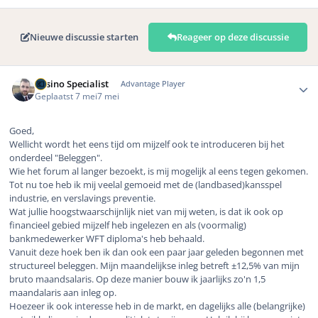
Nieuwe discussie starten
Reageer op deze discussie
Author stats
Casino Specialist
Advantage Player
Geplaatst
7 mei
7 mei
Goed,
Wellicht wordt het eens tijd om mijzelf ook te introduceren bij het
onderdeel "Beleggen".
Wie het forum al langer bezoekt, is mij mogelijk al eens tegen gekomen.
Tot nu toe heb ik mij veelal gemoeid met de (landbased)kansspel
industrie, en verslavings preventie.
Wat jullie hoogstwaarschijnlijk niet van mij weten, is dat ik ook op
financieel gebied mijzelf heb ingelezen en als (voormalig)
bankmedewerker WFT diploma's heb behaald.
Vanuit deze hoek ben ik dan ook een paar jaar geleden begonnen met
structureel beleggen. Mijn maandelijkse inleg betreft ±12,5% van mijn
bruto maandsalaris. Op deze manier bouw ik jaarlijks zo'n 1,5
maandalaris aan inleg op.
Hoezeer ik ook interesse heb in de markt, en dagelijks alle (belangrijke)