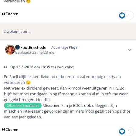
veranderen
😊
Citeren
1
2 weken later...
Author stats
JackpotEnschede
Advantage Player
Geplaatst
23 mei
23 mei
Op 13-5-2026 om 18:35 zei lord_cake:
En Shell blijft lekker dividend uitkeren, dat zal voorlopig niet gaan
veranderen
😊
Net weer ex dividend geweest. Kan ik mooi weer uitgeven in HC. Zo
blijft het mooi rondgaan. Nog ff maandje komen al mijn etfs me weer
gokgeld brengen. Heerlijk.
Misschien kan je BDC's ook uitleggen. Zijn
@Casino Specialist
misschien interessant geworden zijn immers mooi gezakt ten opzichte
van een jaar geleden.
Citeren
1