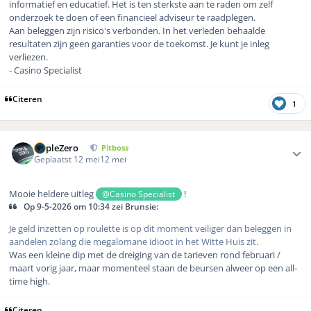
informatief en educatief. Het is ten sterkste aan te raden om zelf
onderzoek te doen of een financieel adviseur te raadplegen.
Aan beleggen zijn risico's verbonden. In het verleden behaalde
resultaten zijn geen garanties voor de toekomst. Je kunt je inleg
verliezen.
- Casino Specialist
Citeren
1
Author stats
TripleZero
Pitboss
Geplaatst
12 mei
12 mei
Mooie heldere uitleg
!
@Casino Specialist
Op 9-5-2026 om 10:34 zei Brunsie:
Je geld inzetten op roulette is op dit moment veiliger dan beleggen in
aandelen zolang die megalomane idioot in het Witte Huis zit.
Was een kleine dip met de dreiging van de tarieven rond februari /
maart vorig jaar, maar momenteel staan de beursen alweer op een all-
time high.
Citeren