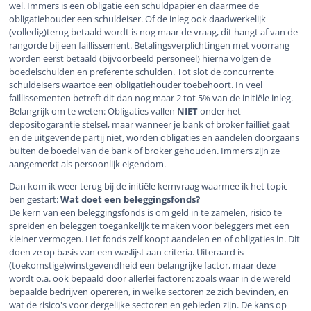
wel. Immers is een obligatie een schuldpapier en daarmee de
obligatiehouder een schuldeiser. Of de inleg ook daadwerkelijk
(volledig)terug betaald wordt is nog maar de vraag, dit hangt af van de
rangorde bij een faillissement. Betalingsverplichtingen met voorrang
worden eerst betaald (bijvoorbeeld personeel) hierna volgen de
boedelschulden en preferente schulden. Tot slot de concurrente
schuldeisers waartoe een obligatiehouder toebehoort. In veel
faillissementen betreft dit dan nog maar 2 tot 5% van de initiële inleg.
Belangrijk om te weten: Obligaties vallen
NIET
onder het
depositogarantie stelsel, maar wanneer je bank of broker failliet gaat
en de uitgevende partij niet, worden obligaties en aandelen doorgaans
buiten de boedel van de bank of broker gehouden. Immers zijn ze
aangemerkt als persoonlijk eigendom.
Dan kom ik weer terug bij de initiële kernvraag waarmee ik het topic
ben gestart:
Wat doet een beleggingsfonds?
De kern van een beleggingsfonds is om geld in te zamelen, risico te
spreiden en beleggen toegankelijk te maken voor beleggers met een
kleiner vermogen. Het fonds zelf koopt aandelen en of obligaties in. Dit
doen ze op basis van een waslijst aan criteria. Uiteraard is
(toekomstige)winstgevendheid een belangrijke factor, maar deze
wordt o.a. ook bepaald door allerlei factoren: zoals waar in de wereld
bepaalde bedrijven opereren, in welke sectoren ze zich bevinden, en
wat de risico's voor dergelijke sectoren en gebieden zijn. De kans op