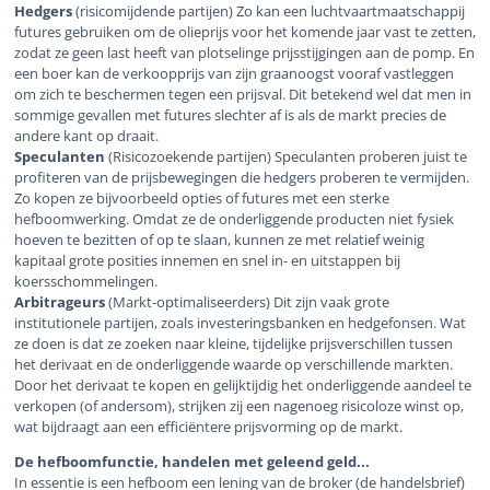
Hedgers
(risicomijdende partijen) Zo kan een luchtvaartmaatschappij
futures gebruiken om de olieprijs voor het komende jaar vast te zetten,
zodat ze geen last heeft van plotselinge prijsstijgingen aan de pomp. En
een boer kan de verkoopprijs van zijn graanoogst vooraf vastleggen
om zich te beschermen tegen een prijsval. Dit betekend wel dat men in
sommige gevallen met futures slechter af is als de markt precies de
andere kant op draait.
Speculanten
(Risicozoekende partijen) Speculanten proberen juist te
profiteren van de prijsbewegingen die hedgers proberen te vermijden.
Zo kopen ze bijvoorbeeld opties of futures met een sterke
hefboomwerking. Omdat ze de onderliggende producten niet fysiek
hoeven te bezitten of op te slaan, kunnen ze met relatief weinig
kapitaal grote posities innemen en snel in- en uitstappen bij
koersschommelingen.
Arbitrageurs
(Markt-optimaliseerders) Dit zijn vaak grote
institutionele partijen, zoals investeringsbanken en hedgefonsen. Wat
ze doen is dat ze zoeken naar kleine, tijdelijke prijsverschillen tussen
het derivaat en de onderliggende waarde op verschillende markten.
Door het derivaat te kopen en gelijktijdig het onderliggende aandeel te
verkopen (of andersom), strijken zij een nagenoeg risicoloze winst op,
wat bijdraagt aan een efficiëntere prijsvorming op de markt.
De hefboomfunctie, handelen met geleend geld...
In essentie is een hefboom een lening van de broker (de handelsbrief)