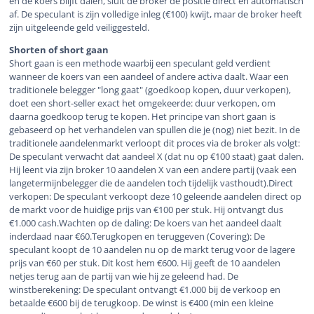
en de koers blijft dalen, sluit de broker de positie direct en automatisch
af. De speculant is zijn volledige inleg (€100) kwijt, maar de broker heeft
zijn uitgeleende geld veiliggesteld.
Shorten of short gaan
Short gaan is een methode waarbij een speculant geld verdient
wanneer de koers van een aandeel of andere activa daalt. Waar een
traditionele belegger "long gaat" (goedkoop kopen, duur verkopen),
doet een short-seller exact het omgekeerde: duur verkopen, om
daarna goedkoop terug te kopen. Het principe van short gaan is
gebaseerd op het verhandelen van spullen die je (nog) niet bezit. In de
traditionele aandelenmarkt verloopt dit proces via de broker als volgt:
De speculant verwacht dat aandeel X (dat nu op €100 staat) gaat dalen.
Hij leent via zijn broker 10 aandelen X van een andere partij (vaak een
langetermijnbelegger die de aandelen toch tijdelijk vasthoudt).Direct
verkopen: De speculant verkoopt deze 10 geleende aandelen direct op
de markt voor de huidige prijs van €100 per stuk. Hij ontvangt dus
€1.000 cash.Wachten op de daling: De koers van het aandeel daalt
inderdaad naar €60.Terugkopen en teruggeven (Covering): De
speculant koopt de 10 aandelen nu op de markt terug voor de lagere
prijs van €60 per stuk. Dit kost hem €600. Hij geeft de 10 aandelen
netjes terug aan de partij van wie hij ze geleend had. De
winstberekening: De speculant ontvangt €1.000 bij de verkoop en
betaalde €600 bij de terugkoop. De winst is €400 (min een kleine