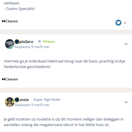
verliezen.
- Casino Specialist
Citeren
1
Author stats
TripleZero
Pitboss
Geplaatst
9 mei
9 mei
Hiermee ga je inderdaad helemaal terug naar de basis, prachtig stukje
Nederlandse geschiedenis!
Citeren
Author stats
Brunsie
Super High Roller
Geplaatst
9 mei
9 mei
Je geld inzetten op roulette is op dit moment veiliger dan beleggen in
aandelen zolang die megalomane idioot in het Witte Huis zit.