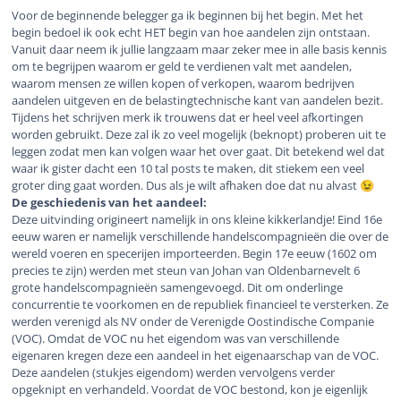
Voor de beginnende belegger ga ik beginnen bij het begin. Met het
begin bedoel ik ook echt HET begin van hoe aandelen zijn ontstaan.
Vanuit daar neem ik jullie langzaam maar zeker mee in alle basis kennis
om te begrijpen waarom er geld te verdienen valt met aandelen,
waarom mensen ze willen kopen of verkopen, waarom bedrijven
aandelen uitgeven en de belastingtechnische kant van aandelen bezit.
Tijdens het schrijven merk ik trouwens dat er heel veel afkortingen
worden gebruikt. Deze zal ik zo veel mogelijk (beknopt) proberen uit te
leggen zodat men kan volgen waar het over gaat. Dit betekend wel dat
waar ik gister dacht een 10 tal posts te maken, dit stiekem een veel
groter ding gaat worden. Dus als je wilt afhaken doe dat nu alvast
😉
De geschiedenis van het aandeel:
Deze uitvinding origineert namelijk in ons kleine kikkerlandje! Eind 16e
eeuw waren er namelijk verschillende handelscompagnieën die over de
wereld voeren en specerijen importeerden. Begin 17e eeuw (1602 om
precies te zijn) werden met steun van Johan van Oldenbarnevelt 6
grote handelscompagnieën samengevoegd. Dit om onderlinge
concurrentie te voorkomen en de republiek financieel te versterken. Ze
werden verenigd als NV onder de Verenigde Oostindische Companie
(VOC). Omdat de VOC nu het eigendom was van verschillende
eigenaren kregen deze een aandeel in het eigenaarschap van de VOC.
Deze aandelen (stukjes eigendom) werden vervolgens verder
opgeknipt en verhandeld. Voordat de VOC bestond, kon je eigenlijk