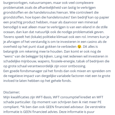
burgeroorlogen, natuurrampen, maar ook veel complexere
problematiek zoals de afhankelijkheid van lastig te verkrijgen
grondstoffen en de handelsroutes hiervan. Wie controleert die
grondstoffen, hoe lopen die handelsroutes? Een bedrijf kan op papier
een prachtig product hebben, maar als daarvoor een mineraal
benodigd is wat alleen maar te verkrijgen is van een eiland in de stille
oceaan, dan kan dat natuurlijk ook de nodige problematiek geven.
Tevens speelt het (lokale) politieke klimaat ook een rol. Immers kun je
je afvragen of het verstandig is om te investeren in een casino als de
overheid op het punt staat gokken te verbieden
. Dit alles is
😉
belangrijk om rekening mee te houden. Dan komt er ook nog de
"wens" van de belegger bij kijken. Lang niet iedereen wil investeren in
schadelijke mijnbouw, wapens, fossiele-energie, tabak of bedrijven die
op grote schaal verantwoordelijk zijn voor ontbossing.
Een goede fondsmanager zal het fonds dan ook mixen en spreiden om
de negatieve impact van dergelijke variabele factoren niet een te grote
invloed te laten hebben op het gehele fonds.
Disclaimer;
Mijn kwalificaties zijn WFT-Basis, WFT consumptief krediet en WFT
schade particulier. Op moment van schrijven ben ik niet meer PE
compliant. *Ik ben dan ook GEEN financieel adviseur. De verstrekte
informatie is GEEN financieel advies. Deze informatie is puur