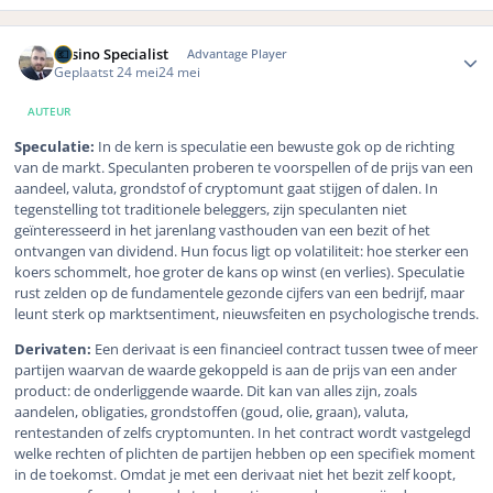
Author stats
Casino Specialist
Advantage Player
Geplaatst
24 mei
24 mei
AUTEUR
Speculatie:
In de kern is speculatie een bewuste gok op de richting
van de markt. Speculanten proberen te voorspellen of de prijs van een
aandeel, valuta, grondstof of cryptomunt gaat stijgen of dalen. In
tegenstelling tot traditionele beleggers, zijn speculanten niet
geïnteresseerd in het jarenlang vasthouden van een bezit of het
ontvangen van dividend. Hun focus ligt op volatiliteit: hoe sterker een
koers schommelt, hoe groter de kans op winst (en verlies). Speculatie
rust zelden op de fundamentele gezonde cijfers van een bedrijf, maar
leunt sterk op marktsentiment, nieuwsfeiten en psychologische trends.
Derivaten:
Een derivaat is een financieel contract tussen twee of meer
partijen waarvan de waarde gekoppeld is aan de prijs van een ander
product: de onderliggende waarde. Dit kan van alles zijn, zoals
aandelen, obligaties, grondstoffen (goud, olie, graan), valuta,
rentestanden of zelfs cryptomunten. In het contract wordt vastgelegd
welke rechten of plichten de partijen hebben op een specifiek moment
in de toekomst. Omdat je met een derivaat niet het bezit zelf koopt,