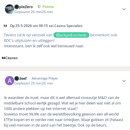
Author stats
TripleZero
Pitboss
Geplaatst
26 mei
26 mei
Op 25-5-2026 om 00:15 zei Casino Specialist:
Tevens zal ik op verzoek van
binnenkort ook
@JackpotEnschede
BDC's uitpluizen en uitleggen!
Interessant, ben ik zelf ook wel benieuwd naar.
Citeren
Author stats
Aydeef
Advantage Player
Geplaatst
26 mei
26 mei
Ik waardeer de inzet, maar dit is wel allemaal niveautje M&O van de
middelbare school eerlijk gezegd. Wat wil je hier delen wat niet al om
1000 andere plekken op het internet staat?
Sowieso moet 99,9% van de wereldbevolking gewoon een all-world
ETFje kopen en er verder niet naar omkijken. Maar gokken zit (helaas)
bij veel mensen in de aard van het beestje. Ook op de beurs.