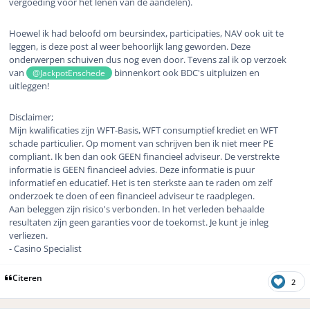
vergoeding voor het lenen van de aandelen).
Hoewel ik had beloofd om beursindex, participaties, NAV ook uit te
leggen, is deze post al weer behoorlijk lang geworden. Deze
onderwerpen schuiven dus nog even door. Tevens zal ik op verzoek
van
binnenkort ook BDC's uitpluizen en
@JackpotEnschede
uitleggen!
Disclaimer;
Mijn kwalificaties zijn WFT-Basis, WFT consumptief krediet en WFT
schade particulier. Op moment van schrijven ben ik niet meer PE
compliant. Ik ben dan ook GEEN financieel adviseur. De verstrekte
informatie is GEEN financieel advies. Deze informatie is puur
informatief en educatief. Het is ten sterkste aan te raden om zelf
onderzoek te doen of een financieel adviseur te raadplegen.
Aan beleggen zijn risico's verbonden. In het verleden behaalde
resultaten zijn geen garanties voor de toekomst. Je kunt je inleg
verliezen.
- Casino Specialist
Citeren
2