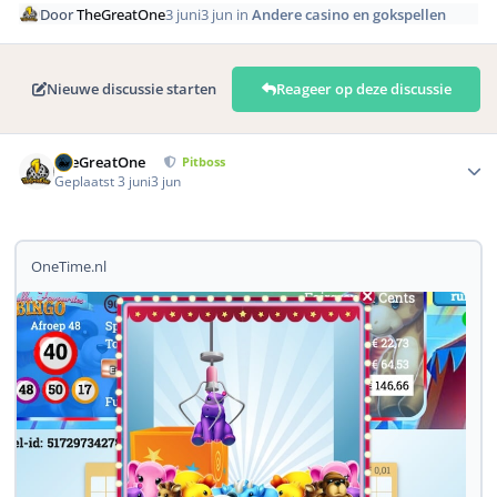
Door
TheGreatOne
3 juni
3 jun
in
Andere casino en gokspellen
Nieuwe discussie starten
Reageer op deze discussie
Author stats
TheGreatOne
Pitboss
Geplaatst
3 juni
3 jun
OneTime.nl