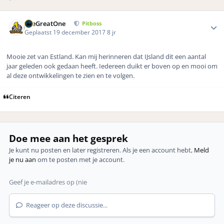
Author stats
TheGreatOne
Pitboss
Geplaatst
19 december 2017
8 jr
Mooie zet van Estland. Kan mij herinneren dat IJsland dit een aantal
jaar geleden ook gedaan heeft. Iedereen duikt er boven op en mooi om
al deze ontwikkelingen te zien en te volgen.
Citeren
Doe mee aan het gesprek
Je kunt nu posten en later registreren. Als je een account hebt,
Meld
je nu aan
om te posten met je account.
Reageer op deze discussie...