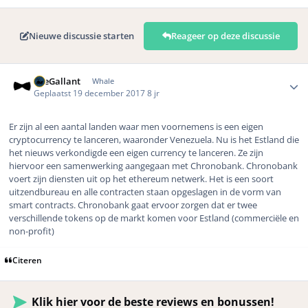
Nieuwe discussie starten
Reageer op deze discussie
Author stats
TheGallant
Whale
Geplaatst
19 december 2017
8 jr
Er zijn al een aantal landen waar men voornemens is een eigen
cryptocurrency te lanceren, waaronder
Venezuela
. Nu is het Estland die
het nieuws verkondigde een eigen currency te lanceren. Ze zijn
hiervoor een samenwerking aangegaan met Chronobank. Chronobank
voert zijn diensten uit op het ethereum netwerk. Het is een soort
uitzendbureau en alle contracten staan opgeslagen in de vorm van
smart contracts. Chronobank gaat ervoor zorgen dat er twee
verschillende tokens op de markt komen voor Estland (commerciële en
non-profit)
Citeren
Klik hier voor de beste reviews en bonussen!