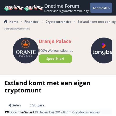
Spring naar bijdragen
Onetime Forum
Aanmelden
Nederland's grootste community voor de spannende 
Home
Financieel
Cryptocurrencies
Estland komt met een ei
Verberg Advertenties
Oranje Palace
100% Welkomstbonus
Speel hier!
Estland komt met een eigen
cryptomunt
Delen
Volgers
Door
TheGallant
19 december 2017
8 jr
in
Cryptocurrencies